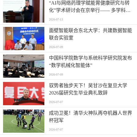
“AI与网络药理学赋能胃健康研究与转
化”学术研讨会在京举行—— 多学科交
叉推动胃病防治进入智能化新阶段
2026-07-13
面壁智能联合东北大学：共建数据智能
联合实验室
2026-07-09
中国科学院数学与系统科学研究院发布
“数学机械化智能体”
2026-07-09
驭势者独步天下！吴甘沙在复旦大学
2026届研究生毕业典礼致辞
2026-07-07
成功卫冕！清华火神队再夺机器人世界
杯冠军
2026-07-07