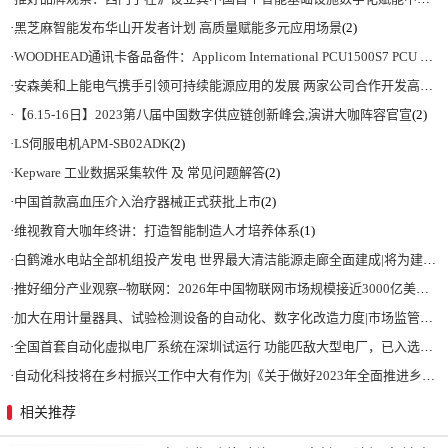
·
黑芝麻智能发布华山开发者计划 高质量赋能多元应用场景
(2)
·
WOODHEAD通讯卡备品备件：Applicom International PCU1500S7 PCU 1500 S7 V4.5.0
·
安森美和上能电气携手引领可持续能源应用的发展 两家公司合作开发高性能储能和太阳能组串式逆变器方案 以实现可持续的未来
·
【6.15-16日】2023第八届中国数字供应链创新峰会,演讲大咖阵容官宣
(2)
·
LS伺服电机APM-SB02ADK
(2)
·
Kepware 工业数据采集软件 及 常见问题解答
(2)
·
中国首款高血压介入治疗器械正式获批上市
(2)
·
维视教育大咖年终讲：打造智能制造人才培养体系
(1)
·
白鹤滩水电站全部机组投产发电 世界最大清洁能源走廊全面建成|将为建设新型能源体系、保障国家能源安全、实现“双碳”目标提供有力支撑
·
推好细分产业观察--物联网：2026年中国物联网市场规模接近3000亿美元 智慧工厂、智慧城市、智慧电网等将占60%以上
·
加大在用计量器具、试验检测设备的自动化、数字化改造力度|市场监管总局 工业和信息化部 关于促进企业计量能力提升的指导意见
·
全国首套自动化虚拟电厂系统在深圳试运行 功能匹敌大型电厂，已入选国际典型案例
·
自动化科技将在乡村振兴工作中大有作为|《关于做好2023年全面推进乡村振兴重点工作的意见》发布
相关推荐