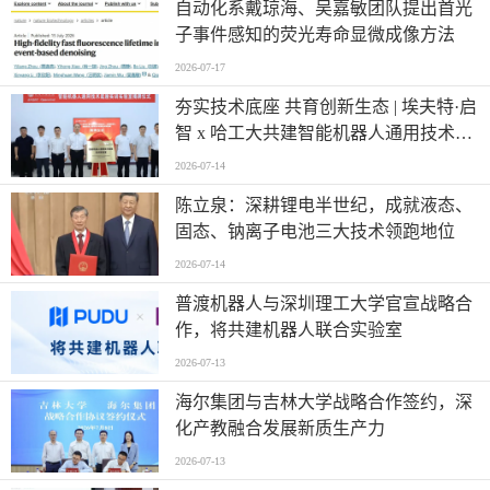
自动化系戴琼海、吴嘉敏团队提出首光
子事件感知的荧光寿命显微成像方法
2026-07-17
夯实技术底座 共育创新生态 | 埃夫特·启
智 x 哈工大共建智能机器人通用技术底
座实训实验室
2026-07-14
陈立泉：深耕锂电半世纪，成就液态、
固态、钠离子电池三大技术领跑地位
2026-07-14
普渡机器人与深圳理工大学官宣战略合
作，将共建机器人联合实验室
2026-07-13
海尔集团与吉林大学战略合作签约，深
化产教融合发展新质生产力
2026-07-13