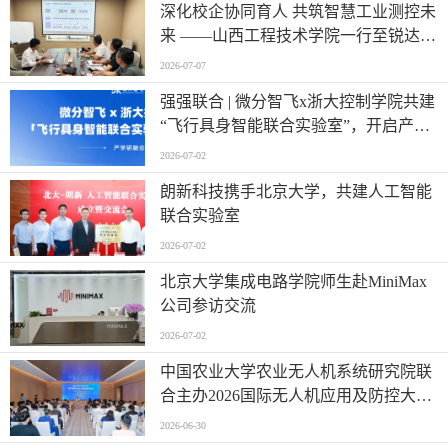
深化校企协同育人 共筑智慧工业测控未
来 ——山西工程技术学院一行至锐达工
业集团参观调研
2026-07-07
强强联合 | 微分智飞x浙大控制学院共建
“飞行具身智能联合实验室”，开启产学
研深度融合新篇章
2026-07-02
朗新科技携手北京大学，共建人工智能
联合实验室
2026-07-02
北京大学集成电路学院师生赴MiniMax
公司参访交流
2026-07-02
中国农业大学农业无人机系统研究院联
合主办2026国际无人机应用及防控大会
第六届农业无人机应用交流会
2026-06-30