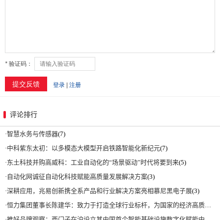
评论排行
·
智慧水务与传感器
(7)
·
中科紫东太初：以多模态大模型开启铁路智能化新纪元
(7)
·
东土科技并购高威科：工业自动化的“场景驱动”时代将要到来
(5)
·
自动化网诚征自动化科技赋能高质量发展解决方案
(3)
·
深耕应用，兆易创新携全系产品和行业解决方案亮相慕尼黑电子展
(3)
·
恒力集团董事长陈建华：致力于打造全球行业标杆，为国家的经济高质量发展贡献更大力量|上海电气集团党委书记、董事长吴磊来访
·
推好品牌观察：西门子在沪设立其中国首个智能基础设施数字化赋能中心
(2)