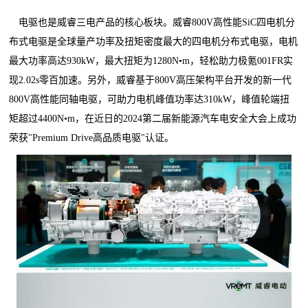
电驱也是威睿三电产品的核心板块。威睿800V高性能SiC四电机分
布式电驱是全球量产功率及扭矩密度最大的四电机分布式电驱，电机
最大功率高达930kW，最大扭矩为1280N•m，轻松助力极氪001FR实
现2.02s零百加速。另外，威睿基于800V高压架构平台开发的新一代
800V高性能同轴电驱，可助力电机峰值功率达310kW，峰值轮端扭
矩超过4400N•m，在近日的2024第二届新能源汽车电安全大会上成功
荣获"Premium Drive高品质电驱"认证。