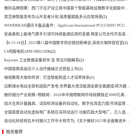
·
推好品牌观察：西门子在沪设立其中国首个智能基础设施数字化赋能中心
(2)
·
黑芝麻智能发布华山开发者计划 高质量赋能多元应用场景
(2)
·
WOODHEAD通讯卡备品备件：Applicom International PCU1500S7 PCU 1500 S7 V4.5.0
·
安森美和上能电气携手引领可持续能源应用的发展 两家公司合作开发高性能储能和太阳能组串式逆变器方案 以实现可持续的未来
·
【6.15-16日】2023第八届中国数字供应链创新峰会,演讲大咖阵容官宣
(2)
·
LS伺服电机APM-SB02ADK
(2)
·
Kepware 工业数据采集软件 及 常见问题解答
(2)
·
中国首款高血压介入治疗器械正式获批上市
(2)
·
维视教育大咖年终讲：打造智能制造人才培养体系
(1)
·
白鹤滩水电站全部机组投产发电 世界最大清洁能源走廊全面建成|将为建设新型能源体系、保障国家能源安全、实现“双碳”目标提供有力支撑
·
推好细分产业观察--物联网：2026年中国物联网市场规模接近3000亿美元 智慧工厂、智慧城市、智慧电网等将占60%以上
·
加大在用计量器具、试验检测设备的自动化、数字化改造力度|市场监管总局 工业和信息化部 关于促进企业计量能力提升的指导意见
·
全国首套自动化虚拟电厂系统在深圳试运行 功能匹敌大型电厂，已入选国际典型案例
·
自动化科技将在乡村振兴工作中大有作为|《关于做好2023年全面推进乡村振兴重点工作的意见》发布
相关推荐