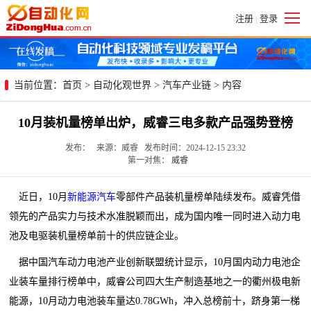
注册
登录
|
当前位置：
首页
>
自动化观世界
>
汽车产业链
> 内容
10月装机量榜单出炉，威睿三电多款产品强势登榜
发布： 来源：威睿 发布时间：2024-12-15 23:32
第一对焦：
威睿
近日，10月
新能源汽车
零部件产品装机量榜单陆续发布。威睿凭借
领先的产品实力与技术水准脱颖而出，成为国内唯一同时进入动力电
池及电驱装机量榜单前十的供应链企业。
据中国汽车动力电池产业创新联盟统计显示，10月国内动力电池企
业装车量排行榜单中，威睿公司四大生产制造基地之一的衢州极电新
能源，10月动力电池装车量达0.78GWh，冲入总榜前十，跻身第一梯