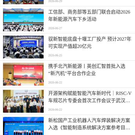
2026-06-29
工信部、商务部等五部门联合启动2026
年新能源汽车下乡活动
2026-06-27
驭新智能底盘十堰工厂投产 预计2027年
可实现产值超20亿元
2026-06-25
携手北汽新能源丨英创汇智首批入选
“新汽机”平台合作企业
2026-06-22
开源架构赋能智能汽车新时代｜RISC-V
车规芯片专委会首次工作会议于武汉圆
满召开
2026-06-22
新松国产工业机器人汽车焊装解决方案
入选《智能制造系统解决方案参考目录
（2026）》