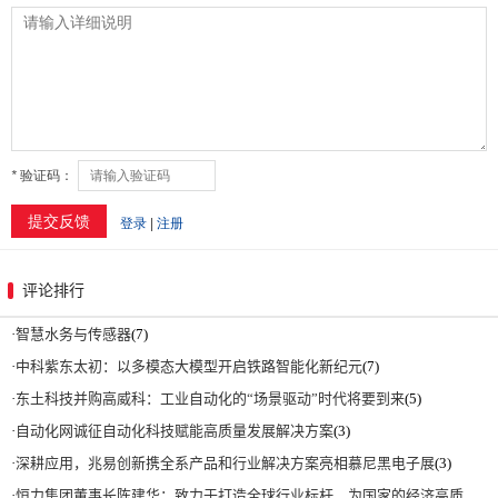
评论排行
·
智慧水务与传感器
(7)
·
中科紫东太初：以多模态大模型开启铁路智能化新纪元
(7)
·
东土科技并购高威科：工业自动化的“场景驱动”时代将要到来
(5)
·
自动化网诚征自动化科技赋能高质量发展解决方案
(3)
·
深耕应用，兆易创新携全系产品和行业解决方案亮相慕尼黑电子展
(3)
·
恒力集团董事长陈建华：致力于打造全球行业标杆，为国家的经济高质量发展贡献更大力量|上海电气集团党委书记、董事长吴磊来访