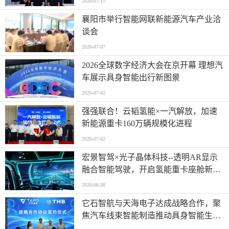
2026-07-11
襄阳市举行智能网联新能源汽车产业洽
谈会
2026-07-07
2026全球数字经济大会在京开幕 理想汽
车展示具身智能出行新图景
2026-07-02
强强联合！云韬氢能×一汽解放，加速
新能源重卡160万辆规模化进程
2026-07-02
宏景智驾×光子晶体科技--透明AR显示
融合智能驾驶，开启氢能重卡座舱新时
代
2026-06-30
它石智航与天海电子达成战略合作，聚
焦汽车线束智能制造推动具身智能生产
落地