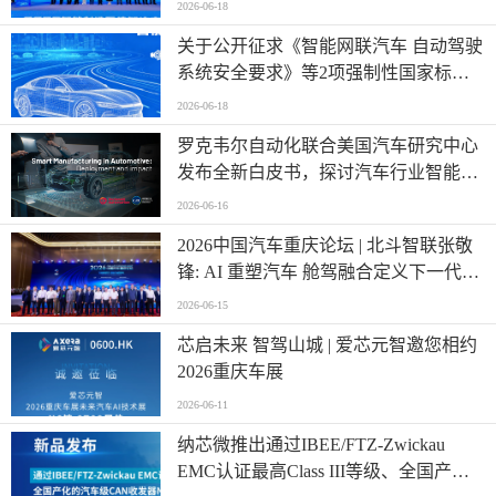
2026-06-18
关于公开征求《智能网联汽车 自动驾驶
系统安全要求》等2项强制性国家标准
（报批稿）、《车载事故紧急呼叫系
2026-06-18
统》强制性国家标准外文版（报批稿）
罗克韦尔自动化联合美国汽车研究中心
意见的公示
发布全新白皮书，探讨汽车行业智能制
造发展新阶段
2026-06-16
2026中国汽车重庆论坛 | 北斗智联张敬
锋: AI 重塑汽车 舱驾融合定义下一代出
行
2026-06-15
芯启未来 智驾山城 | 爱芯元智邀您相约
2026重庆车展
2026-06-11
纳芯微推出通过IBEE/FTZ-Zwickau
EMC认证最高Class III等级、全国产化