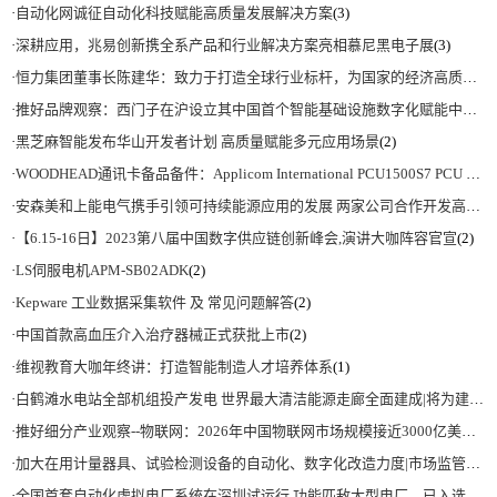
·
自动化网诚征自动化科技赋能高质量发展解决方案
(3)
·
深耕应用，兆易创新携全系产品和行业解决方案亮相慕尼黑电子展
(3)
·
恒力集团董事长陈建华：致力于打造全球行业标杆，为国家的经济高质量发展贡献更大力量|上海电气集团党委书记、董事长吴磊来访
·
推好品牌观察：西门子在沪设立其中国首个智能基础设施数字化赋能中心
(2)
·
黑芝麻智能发布华山开发者计划 高质量赋能多元应用场景
(2)
·
WOODHEAD通讯卡备品备件：Applicom International PCU1500S7 PCU 1500 S7 V4.5.0
·
安森美和上能电气携手引领可持续能源应用的发展 两家公司合作开发高性能储能和太阳能组串式逆变器方案 以实现可持续的未来
·
【6.15-16日】2023第八届中国数字供应链创新峰会,演讲大咖阵容官宣
(2)
·
LS伺服电机APM-SB02ADK
(2)
·
Kepware 工业数据采集软件 及 常见问题解答
(2)
·
中国首款高血压介入治疗器械正式获批上市
(2)
·
维视教育大咖年终讲：打造智能制造人才培养体系
(1)
·
白鹤滩水电站全部机组投产发电 世界最大清洁能源走廊全面建成|将为建设新型能源体系、保障国家能源安全、实现“双碳”目标提供有力支撑
·
推好细分产业观察--物联网：2026年中国物联网市场规模接近3000亿美元 智慧工厂、智慧城市、智慧电网等将占60%以上
·
加大在用计量器具、试验检测设备的自动化、数字化改造力度|市场监管总局 工业和信息化部 关于促进企业计量能力提升的指导意见
·
全国首套自动化虚拟电厂系统在深圳试运行 功能匹敌大型电厂，已入选国际典型案例