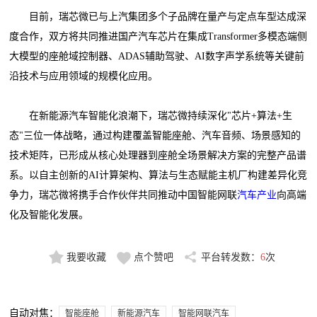
目前，瑞芯微已与上汽集团多个子品牌在量产与定点车型达成深
度合作，双方将共同推进国产汽车芯片在集成Transformer多模态端侧
大模型的座舱域控制器、ADAS辅助驾驶、AI数字声学系统等关键前
沿技术与应用领域的规模化应用。
在新能源汽车智能化浪潮下，瑞芯微持续深化"芯片+算法+生
态"三位一体战略，通过构建覆盖智能座舱、汽车音频、场景感知的
技术矩阵，已形成从核心处理器到座舱全场景解决方案的完整产品谱
系。以自主创新的AI计算架构、算法与生态赋能主机厂构建差异化竞
争力，瑞芯微将携手合作伙伴共同推动中国智能网联
汽车产业
向高端
化及智能化发展。
我要收藏
点个赞吧
平台转发数：
6
次
自动对焦：
智能座舱
新能源汽车
智能网联汽车