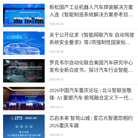
新松国产工业机器人汽车焊装解决方案
入选《智能制造系统解决方案参考目录
（2026）》
2026-06-18
关于公开征求《智能网联汽车 自动驾驶
系统安全要求》等2项强制性国家标准
（报批稿）、《车载事故紧急呼叫系
2026-06-18
统》强制性国家标准外文版（报批稿）
罗克韦尔自动化联合美国汽车研究中心
意见的公示
发布全新白皮书，探讨汽车行业智能制
造发展新阶段
2026-06-16
2026中国汽车重庆论坛 | 北斗智联张敬
锋: AI 重塑汽车 舱驾融合定义下一代出
行
2026-06-15
芯启未来 智驾山城 | 爱芯元智邀您相约
2026重庆车展
2026-06-11