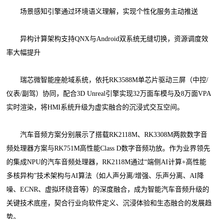
场景感知引擎通过环境语义理解，实现个性化服务主动推送
异构计算架构支持QNX与Android双系统无缝切换，资源调度效
率大幅提升
瑞芯微智能座舱域系统，依托RK3588M单芯片驱动三屏（中控/
仪表/副驾）协同，配合3D Unreal引擎实现32万面车模与及8万面VPA
实时渲染，将HMI系统升级为虚实融合的沉浸式交互空间。
汽车音频方案分别展示了搭载RK2118M、RK3308M两款数字音
频处理器方案与RK751M高性能Class D数字音频功放。作为业界领先
的集成NPU的汽车音频处理器，RK2118M通过“端侧AI计算+高性能
多核异构”技术架构与AI算法（如人声分离/增强、乐声分离、AI降
噪、ECNR、虚拟环绕音等）的深度融合，成为智能汽车音频升级的
关键技术底座，契合行业向软件定义、沉浸体验和生态融合的发展趋
势。