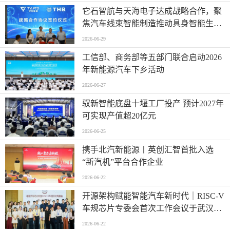
它石智航与天海电子达成战略合作，聚
焦汽车线束智能制造推动具身智能生产
落地
2026-06-29
工信部、商务部等五部门联合启动2026
年新能源汽车下乡活动
2026-06-27
驭新智能底盘十堰工厂投产 预计2027年
可实现产值超20亿元
2026-06-25
携手北汽新能源丨英创汇智首批入选
“新汽机”平台合作企业
2026-06-22
开源架构赋能智能汽车新时代｜RISC-V
车规芯片专委会首次工作会议于武汉圆
满召开
2026-06-22