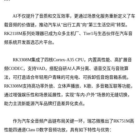
AI不仅提升了音质和交互效率，更通过场景化服务重新定义了车
载音频的价值链，推动汽车从“出行工具”向“第三生活空间”转型。
RK2118M系列处理器已成为众多主机厂、Tier1与生态伙伴在汽车音
频系统开发首选芯片平台。
RK3308M集成了四核Cortex-A35 CPU，内置高性能、高扩展音
频CODEC，支持VAD，搭配自研AI人声分离、语音交互与音效算
法，可打造适合年轻用户青睐的可充电、可拆卸低音炮音箱系统。
RK3308M支持高功率外放、立体声播放、K歌、多音箱互联等功能，
通过增强娱乐性和场景延展性，实现“车内-户外”场景的无缝切换，
助力主流新能源汽车品牌打造差异化卖点。
作为汽车全音频产品链布局关键一环，瑞芯微推出了RK751M高
性能四通道Class D数字音频功放，具有如下特性与优势：