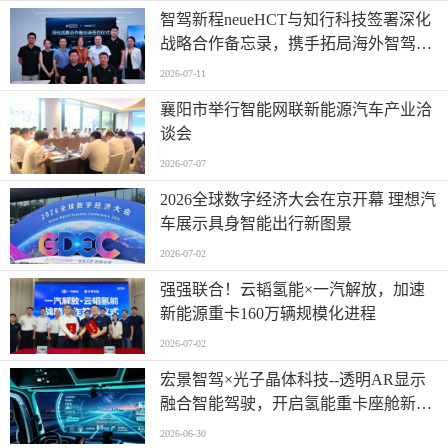
智驾新程neueHCT与知行科技签署深化
战略合作备忘录，携手拓局海外智驾市
场
2026-07-11
襄阳市举行智能网联新能源汽车产业洽
谈会
2026-07-07
2026全球数字经济大会在京开幕 理想汽
车展示具身智能出行新图景
2026-07-02
强强联合！云韬氢能×一汽解放，加速
新能源重卡160万辆规模化进程
2026-07-02
宏景智驾×光子晶体科技--透明AR显示
融合智能驾驶，开启氢能重卡座舱新时
代
2026-06-30