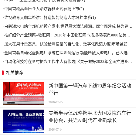
·
中国首款高血压介入治疗器械正式获批上市
(2)
·
维视教育大咖年终讲：打造智能制造人才培养体系
(1)
·
白鹤滩水电站全部机组投产发电 世界最大清洁能源走廊全面建成|将为建设新型能源体系、保障国家能源安全、实现“双碳”目标提供有力支撑
·
推好细分产业观察--物联网：2026年中国物联网市场规模接近3000亿美元 智慧工厂、智慧城市、智慧电网等将占60%以上
·
加大在用计量器具、试验检测设备的自动化、数字化改造力度|市场监管总局 工业和信息化部 关于促进企业计量能力提升的指导意见
·
全国首套自动化虚拟电厂系统在深圳试运行 功能匹敌大型电厂，已入选国际典型案例
·
自动化科技将在乡村振兴工作中大有作为|《关于做好2023年全面推进乡村振兴重点工作的意见》发布
相关推荐
新中国第一辆汽车下线70周年纪念活动
举行
2026-07-15
美新半导体战略携手北大国发院汽车行
业协会，共话AI时代产业新增长
2026-07-14