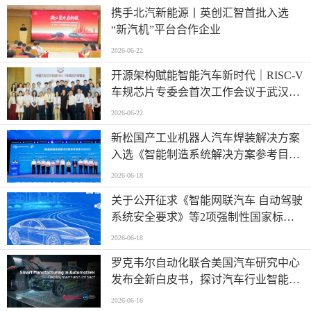
携手北汽新能源丨英创汇智首批入选
“新汽机”平台合作企业
2026-06-22
开源架构赋能智能汽车新时代｜RISC-V
车规芯片专委会首次工作会议于武汉圆
满召开
2026-06-22
新松国产工业机器人汽车焊装解决方案
入选《智能制造系统解决方案参考目录
（2026）》
2026-06-18
关于公开征求《智能网联汽车 自动驾驶
系统安全要求》等2项强制性国家标准
（报批稿）、《车载事故紧急呼叫系
2026-06-18
统》强制性国家标准外文版（报批稿）
罗克韦尔自动化联合美国汽车研究中心
意见的公示
发布全新白皮书，探讨汽车行业智能制
造发展新阶段
2026-06-16