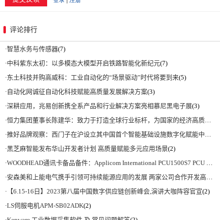
评论排行
·
智慧水务与传感器
(7)
·
中科紫东太初：以多模态大模型开启铁路智能化新纪元
(7)
·
东土科技并购高威科：工业自动化的“场景驱动”时代将要到来
(5)
·
自动化网诚征自动化科技赋能高质量发展解决方案
(3)
·
深耕应用，兆易创新携全系产品和行业解决方案亮相慕尼黑电子展
(3)
·
恒力集团董事长陈建华：致力于打造全球行业标杆，为国家的经济高质量发展贡献更大力量|上海电气集团党委书记、董事长吴磊来访
·
推好品牌观察：西门子在沪设立其中国首个智能基础设施数字化赋能中心
(2)
·
黑芝麻智能发布华山开发者计划 高质量赋能多元应用场景
(2)
·
WOODHEAD通讯卡备品备件：Applicom International PCU1500S7 PCU 1500 S7 V4.5.0
·
安森美和上能电气携手引领可持续能源应用的发展 两家公司合作开发高性能储能和太阳能组串式逆变器方案 以实现可持续的未来
·
【6.15-16日】2023第八届中国数字供应链创新峰会,演讲大咖阵容官宣
(2)
·
LS伺服电机APM-SB02ADK
(2)
·
Kepware 工业数据采集软件 及 常见问题解答
(2)