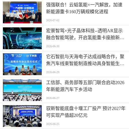
强强联合！云韬氢能×一汽解放，加速
新能源重卡160万辆规模化进程
2026-07-02
宏景智驾×光子晶体科技--透明AR显示
融合智能驾驶，开启氢能重卡座舱新时
代
2026-06-30
它石智航与天海电子达成战略合作，聚
焦汽车线束智能制造推动具身智能生产
落地
2026-06-29
工信部、商务部等五部门联合启动2026
年新能源汽车下乡活动
2026-06-27
驭新智能底盘十堰工厂投产 预计2027年
可实现产值超20亿元
2026-06-25