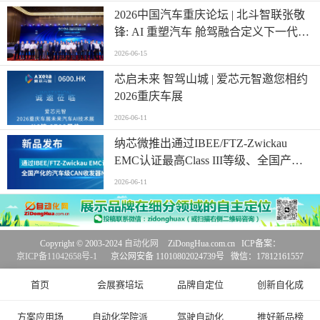
2026中国汽车重庆论坛 | 北斗智联张敬
锋: AI 重塑汽车 舱驾融合定义下一代出
行
2026-06-15
芯启未来 智驾山城 | 爱芯元智邀您相约
2026重庆车展
2026-06-11
纳芯微推出通过IBEE/FTZ-Zwickau
EMC认证最高Class III等级、全国产化
的CAN收发器
2026-06-11
Copyright © 2003-2024
自动化网
ZiDongHua.com.cn ICP备案：
京ICP备11042658号-1
京公网安备 11010802024739号 微信：17812161557
首页
会展赛培坛
品牌自定位
创新自化成
方案应用场
自动化学院派
驾驶自动化
推好新品榜