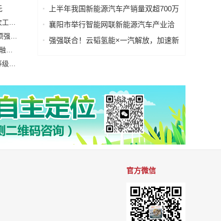
战略合作备忘录，携手拓局海外智驾市
元
上半年我国新能源汽车产销量双超700万
场
辆
开源架构赋能智能汽车新时代｜RISC-V 车规芯片专委会首次工作会议于武汉圆满召开
襄阳市举行智能网联新能源汽车产业洽
关于公开征求《智能网联汽车 自动驾驶系统安全要求》等2项强制性国家标准（报批稿）、《车载事故紧急呼叫系统》强制性国家标准外文版（报批稿）意见的公示
谈会
强强联合！云韬氢能×一汽解放，加速新
2026中国汽车重庆论坛 | 北斗智联张敬锋: AI 重塑汽车 舱驾融合定义下一代出行
能源重卡160万辆规模化进程
纳芯微推出通过IBEE/FTZ-Zwickau EMC认证最高Class III等级、全国产化的CAN收发器
官方微信