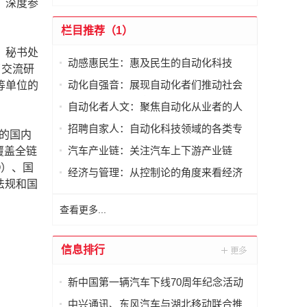
，深度参
栏目推荐（1）
、秘书处
动感惠民生：惠及民生的自动化科技
了交流研
动化自强音：展现自动化者们推动社会
等单位的
进步发出的响亮声音
自动化者人文：聚焦自动化从业者的人
文思考
招聘自家人：自动化科技领域的各类专
的国内
家及人才需求资讯
汽车产业链：关注汽车上下游产业链
覆盖全链
O）、国
经济与管理：从控制论的角度来看经济
法规和国
与管理
查看更多...
信息排行
新中国第一辆汽车下线70周年纪念活动
举行
中兴通讯、东风汽车与湖北移动联合推