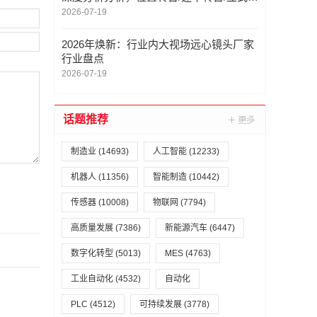
描架/龙门式扫描架，双轴转台定制厂家推
2026-07-19
荐
2026年焕新：行业内大视场远心镜头厂家
行业盘点
2026-07-19
话题推荐
制造业
(14693)
人工智能
(12233)
机器人
(11356)
智能制造
(10442)
传感器
(10008)
物联网
(7794)
高质量发展
(7386)
新能源汽车
(6447)
数字化转型
(5013)
MES
(4763)
工业自动化
(4532)
自动化
PLC
(4512)
可持续发展
(3778)