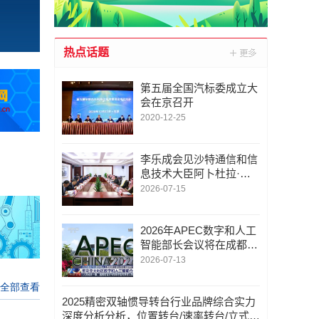
热点话题
第五届全国汽标委成立大
会在京召开
2020-12-25
李乐成会见沙特通信和信
息技术大臣阿卜杜拉·苏
瓦哈
2026-07-15
2026年APEC数字和人工
智能部长会议将在成都举
行
2026-07-13
2025精密双轴惯导转台行业品牌综合实力
深度分析分析，位置转台/速率转台/立式扫