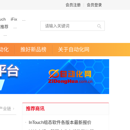
会员注册
|
会员登录
uch
iFix
...
企推荐
...
...
动化
推好新品榜
关于自动化网
产业链
推荐商讯
InTouch组态软件各版本最新报价