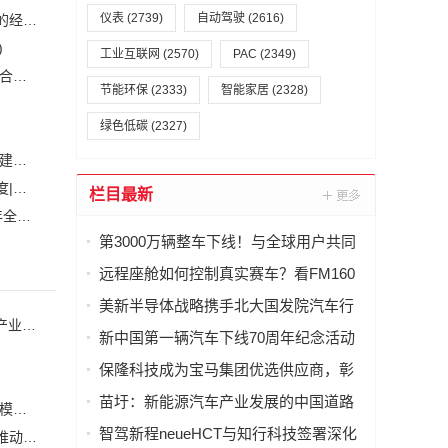
仪表
(2739)
自动驾驶
(2616)
恒力集团董事长陈建华：致力于打造全球行业标杆，为国家的经济高质量发展贡献更大力量|上海电气集团党委书记、董事长吴磊来访
)
工业互联网
(2570)
PAC
(2349)
安森美和上能电气携手引领可持续能源应用的发展 两家公司合作开发高性能储能和太阳能组串式逆变器方案 以实现可持续的未来
(2)
节能环保
(2333)
智能家居
(2328)
绿色低碳
(2327)
白鹤滩水电站全部机组投产发电 世界最大清洁能源走廊全面建成|将为建设新型能源体系、保障国家能源安全、实现“双碳”目标提供有力支撑
加大在用计量器具、试验检测设备的自动化、数字化改造力度|市场监管总局 工业和信息化部 关于促进企业计量能力提升的指导意见
(
栏目最新
自动化科技将在乡村振兴工作中大有作为|《关于做好2023年全面推进乡村振兴重点工作的意见》发布
(1)
第3000万辆整车下线！与全球用户共同
见证广汽里程碑时刻
远程座舱如何控制真实赛车？看FM160
的5G数传能力
美新半导体战略携手北大国发院汽车行
美新半导体战略携手北大国发院汽车行业协会，共话AI时代产业新增长
业协会，共话AI时代产业新增长
新中国第一辆汽车下线70周年纪念活动
举行
保隆科技成为宝马集团优选供应商，彰
显核心技术实力
苗圩：新能源汽车产业发展的中国道路
强强联合！云韬氢能×一汽解放，加速新能源重卡160万辆规模化进程
智驾新程neueHCT与知行科技签署深化
它石智航与天海电子达成战略合作，聚焦汽车线束智能制造推动具身智能生产落地