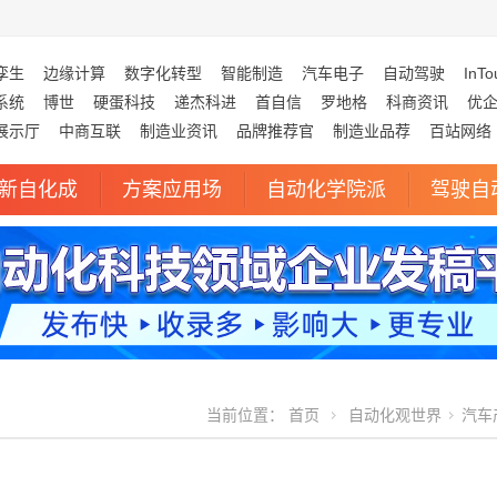
孪生
边缘计算
数字化转型
智能制造
汽车电子
自动驾驶
InTo
系统
博世
硬蛋科技
递杰科进
首自信
罗地格
科商资讯
优
展示厅
中商互联
制造业资讯
品牌推荐官
制造业品荐
百站网络
新自化成
方案应用场
自动化学院派
驾驶自
当前位置：
首页
自动化观世界
汽车