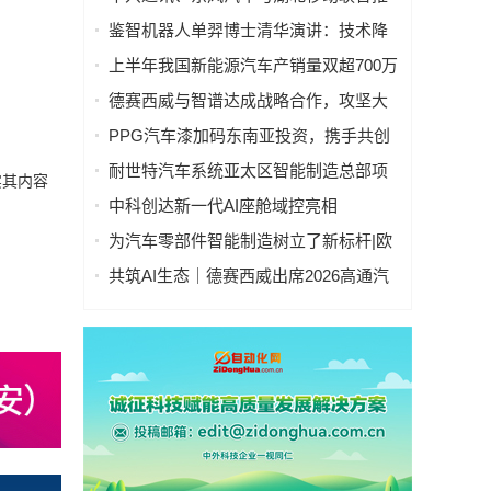
出AiCube汽车设计一体机
鉴智机器人单羿博士清华演讲：技术降
本、科技平权，助力车企打造繁荣的
上半年我国新能源汽车产销量双超700万
“AI+车”新生态
辆
德赛西威与智谱达成战略合作，攻坚大
模型上车“最后一公里”
PPG汽车漆加码东南亚投资，携手共创
可持续发展未来
耐世特汽车系统亚太区智能制造总部项
实其内容
目在苏州工业园区正式奠基
中科创达新一代AI座舱域控亮相
CES2026，以全栈能力引领智能座舱变
为汽车零部件智能制造树立了新标杆|欧
革
姆龙与博格华纳深化智能制造合作
共筑AI生态｜德赛西威出席2026高通汽
车技术与合作峰会