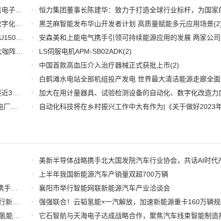
深耕应用，兆易创新携全系产品和行业解决方案亮相慕尼黑电子展
(3)
推好品牌观察：西门子在沪设立其中国首个智能基础设施数字化赋能中心
黑芝麻智能发布华山开发者计划 高质量赋能多元应用场景
(2)
(2
WOODHEAD通讯卡备品备件：Applicom International PCU1500S7 PCU 1500 S7 V4.5.0
(2)
【6.15-16日】2023第八届中国数字供应链创新峰会,演讲大咖阵容官宣
(2)
LS伺服电机APM-SB02ADK
(2)
中国首款高血压介入治疗器械正式获批上市
(2)
推好细分产业观察--物联网：2026年中国物联网市场规模接近3000亿美元 智慧工厂、智慧城市、智慧电网等将占60%以上
(1)
全国首套自动化虚拟电厂系统在深圳试运行 功能匹敌大型电厂，已入选国际典型案例
(1)
上半年我国新能源汽车产销量双超700万辆
智驾新程neueHCT与知行科技签署深化战略合作备忘录，携手拓局海外智驾市场
襄阳市举行智能网联新能源汽车产业洽谈会
2026全球数字经济大会在京开幕 理想汽车展示具身智能出行新图景
宏景智驾×光子晶体科技--透明AR显示融合智能驾驶，开启氢能重卡座舱新时代