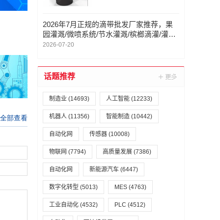
2026年7月正规的滴带批发厂家推荐，果
园灌溉/微喷系统/节水灌溉/槟榔滴灌/灌溉/
榴莲智能灌溉，滴带公司哪家好
2026-07-20
话题推荐
制造业
(14693)
人工智能
(12233)
机器人
(11356)
智能制造
(10442)
自动化网
传感器
(10008)
物联网
(7794)
高质量发展
(7386)
自动化网
新能源汽车
(6447)
数字化转型
(5013)
MES
(4763)
工业自动化
(4532)
PLC
(4512)