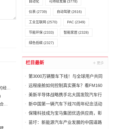
自动化
可持续发展
(3778)
仪表
(2739)
自动驾驶
(2616)
工业互联网
(2570)
PAC
(2349)
节能环保
(2333)
智能家居
(2328)
绿色低碳
(2327)
栏目最新
第3000万辆整车下线！与全球用户共同
见证广汽里程碑时刻
远程座舱如何控制真实赛车？看FM160
恒力集团董事长陈建华：致力于打造全球行业标杆，为国家的经济高质量发展贡献更大力量|上海电气集团党委书记、董事长吴磊来访
的5G数传能力
美新半导体战略携手北大国发院汽车行
)
业协会，共话AI时代产业新增长
新中国第一辆汽车下线70周年纪念活动
安森美和上能电气携手引领可持续能源应用的发展 两家公司合作开发高性能储能和太阳能组串式逆变器方案 以实现可持续的未来
(2)
举行
保隆科技成为宝马集团优选供应商，彰
显核心技术实力
苗圩：新能源汽车产业发展的中国道路
白鹤滩水电站全部机组投产发电 世界最大清洁能源走廊全面建成|将为建设新型能源体系、保障国家能源安全、实现“双碳”目标提供有力支撑