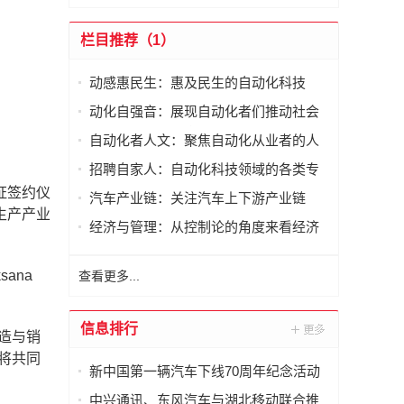
栏目推荐（1）
动感惠民生：惠及民生的自动化科技
动化自强音：展现自动化者们推动社会
进步发出的响亮声音
自动化者人文：聚焦自动化从业者的人
文思考
招聘自家人：自动化科技领域的各类专
家及人才需求资讯
见证签约仪
汽车产业链：关注汽车上下游产业链
D生产产业
经济与管理：从控制论的角度来看经济
与管理
ana
查看更多...
信息排行
造与销
将共同
新中国第一辆汽车下线70周年纪念活动
举行
中兴通讯、东风汽车与湖北移动联合推