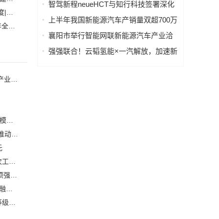
智驾新程neueHCT与知行科技签署深化
加大在用计量器具、试验检测设备的自动化、数字化改造力度|市场监管总局 工业和信息化部 关于促进企业计量能力提升的指导意见
(
战略合作备忘录，携手拓局海外智驾市
上半年我国新能源汽车产销量双超700万
自动化科技将在乡村振兴工作中大有作为|《关于做好2023年全面推进乡村振兴重点工作的意见》发布
(1)
场
辆
襄阳市举行智能网联新能源汽车产业洽
谈会
强强联合！云韬氢能×一汽解放，加速新
能源重卡160万辆规模化进程
美新半导体战略携手北大国发院汽车行业协会，共话AI时代产业新增长
强强联合！云韬氢能×一汽解放，加速新能源重卡160万辆规模化进程
它石智航与天海电子达成战略合作，聚焦汽车线束智能制造推动具身智能生产落地
元
开源架构赋能智能汽车新时代｜RISC-V 车规芯片专委会首次工作会议于武汉圆满召开
关于公开征求《智能网联汽车 自动驾驶系统安全要求》等2项强制性国家标准（报批稿）、《车载事故紧急呼叫系统》强制性国家标准外文版（报批稿）意见的公示
2026中国汽车重庆论坛 | 北斗智联张敬锋: AI 重塑汽车 舱驾融合定义下一代出行
纳芯微推出通过IBEE/FTZ-Zwickau EMC认证最高Class III等级、全国产化的CAN收发器