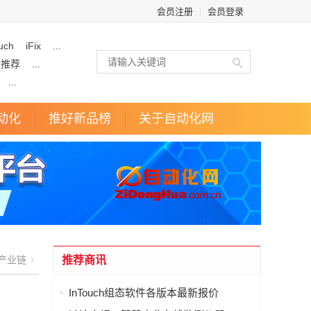
会员注册
|
会员登录
uch
iFix
...
企推荐
...
...
动化
推好新品榜
关于自动化网
产业链
推荐商讯
InTouch组态软件各版本最新报价