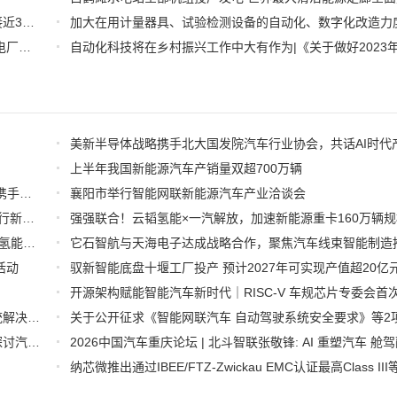
推好细分产业观察--物联网：2026年中国物联网市场规模接近3000亿美元 智慧工厂、智慧城市、智慧电网等将占60%以上
(1)
全国首套自动化虚拟电厂系统在深圳试运行 功能匹敌大型电厂，已入选国际典型案例
(1)
上半年我国新能源汽车产销量双超700万辆
智驾新程neueHCT与知行科技签署深化战略合作备忘录，携手拓局海外智驾市场
襄阳市举行智能网联新能源汽车产业洽谈会
2026全球数字经济大会在京开幕 理想汽车展示具身智能出行新图景
宏景智驾×光子晶体科技--透明AR显示融合智能驾驶，开启氢能重卡座舱新时代
活动
驭新智能底盘十堰工厂投产 预计2027年可实现产值超20亿
新松国产工业机器人汽车焊装解决方案入选《智能制造系统解决方案参考目录（2026）》
罗克韦尔自动化联合美国汽车研究中心发布全新白皮书，探讨汽车行业智能制造发展新阶段