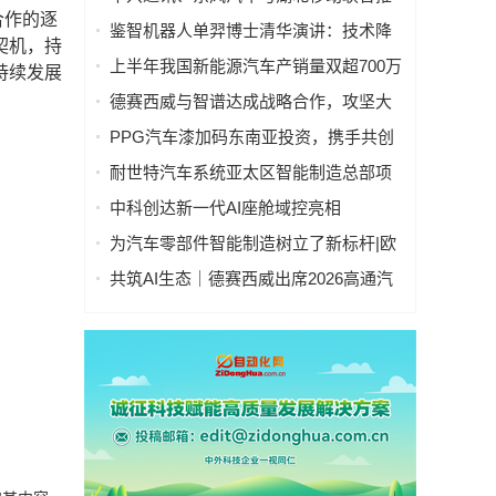
合作的逐
出AiCube汽车设计一体机
鉴智机器人单羿博士清华演讲：技术降
契机，持
本、科技平权，助力车企打造繁荣的
上半年我国新能源汽车产销量双超700万
持续发展
“AI+车”新生态
辆
德赛西威与智谱达成战略合作，攻坚大
模型上车“最后一公里”
PPG汽车漆加码东南亚投资，携手共创
可持续发展未来
耐世特汽车系统亚太区智能制造总部项
目在苏州工业园区正式奠基
中科创达新一代AI座舱域控亮相
CES2026，以全栈能力引领智能座舱变
为汽车零部件智能制造树立了新标杆|欧
革
姆龙与博格华纳深化智能制造合作
共筑AI生态｜德赛西威出席2026高通汽
车技术与合作峰会