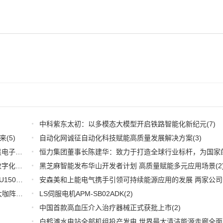
中科紫东太初：以多模态大模型开启铁路智能化新纪元
(7)
来
(5)
自动化网诚征自动化科技赋能高质量发展解决方案
(3)
深耕应用，兆易创新携全系产品和行业解决方案亮相慕尼黑电子展
(3)
推好品牌观察：西门子在沪设立其中国首个智能基础设施数字化赋能中心
黑芝麻智能发布华山开发者计划 高质量赋能多元应用场景
(2)
(2
WOODHEAD通讯卡备品备件：Applicom International PCU1500S7 PCU 1500 S7 V4.5.0
(2)
【6.15-16日】2023第八届中国数字供应链创新峰会,演讲大咖阵容官宣
(2)
LS伺服电机APM-SB02ADK
(2)
中国首款高血压介入治疗器械正式获批上市
(2)