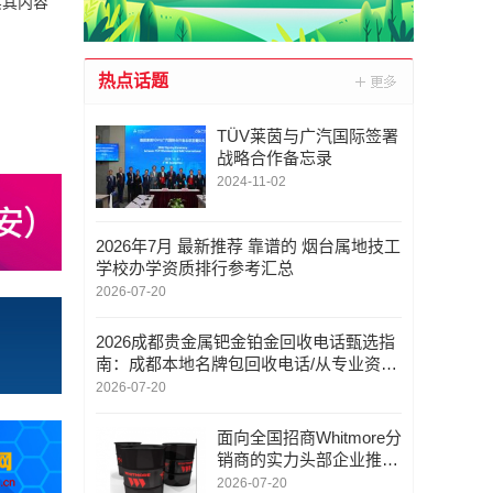
实其内容
热点话题
TÜV莱茵与广汽国际签署
战略合作备忘录
2024-11-02
2026年7月 最新推荐 靠谱的 烟台属地技工
学校办学资质排行参考汇总
2026-07-20
2026成都贵金属钯金铂金回收电话甄选指
南：成都本地名牌包回收电话/从专业资质
到服务体验的行业参考
2026-07-20
面向全国招商Whitmore分
销商的实力头部企业推
荐？可远程技术支持
2026-07-20