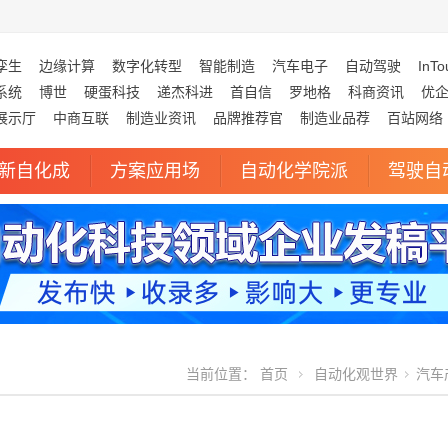
孪生
边缘计算
数字化转型
智能制造
汽车电子
自动驾驶
InTo
系统
博世
硬蛋科技
递杰科进
首自信
罗地格
科商资讯
优
展示厅
中商互联
制造业资讯
品牌推荐官
制造业品荐
百站网络
新自化成
方案应用场
自动化学院派
驾驶自
当前位置：
首页
自动化观世界
汽车