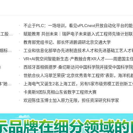
不止于PLC：一场培训，看见vPLCnext开放自动化平台的
强强联合！开启合作新篇章 | 湖南能源装备研究院与特变电工股份有限公司共建先进电工装备研发中心
教育部党组书记、部长怀进鹏调研北京交通大学
铿锵玫瑰绽芳华 数智攻坚显担当——数智化事业部“首钢巾帼标兵”郑晓英
工业和信息化部举办先进制造技术人才和先进基础工艺人才
卷
矽睿科技郭慧芳获评2025年上海工匠 | 从“传感”到“感算一体”她以创新不断突破精度极限
卡奥斯9团队亮相山东省数字工程师大赛
欢迎陈佳玉博士加入原力无限，担任资深研究科学家