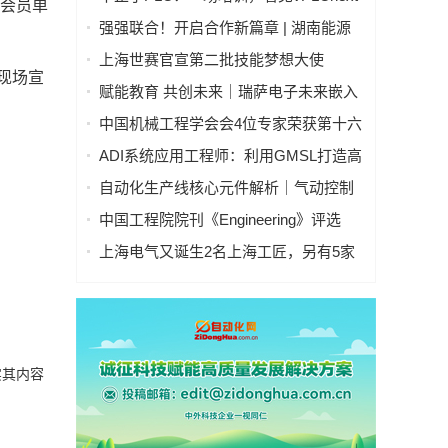
新会员单
开放自动化平台的能力
强强联合！开启合作新篇章 | 湖南能源
装备研究院与特变电工股份有限公司共
上海世赛官宣第二批技能梦想大使
建先进电工装备研发中心
现场宣
赋能教育 共创未来｜瑞萨电子未来嵌入
式工程师先锋计划联盟在南京邮电大学
中国机械工程学会会4位专家荣获第十六
正式启动
届光华工程科技奖
ADI系统应用工程师：利用GMSL打造高
性能机器人视觉
自动化生产线核心元件解析｜气动控制
元件，用法讲透不踩坑
中国工程院院刊《Engineering》评选
“2025全球十大工程成就”
上海电气又诞生2名上海工匠，另有5家
市级劳模工匠创新工作室获命名
实其内容