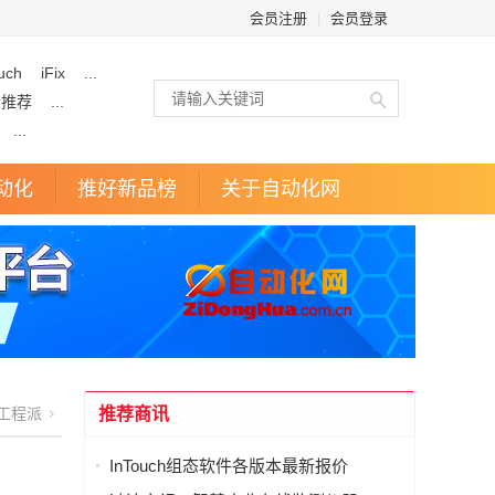
会员注册
|
会员登录
uch
iFix
...
企推荐
...
...
动化
推好新品榜
关于自动化网
工程派
推荐商讯
InTouch组态软件各版本最新报价