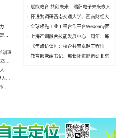
装备研究院与特变电工股份有限公司共
赋能教育 共创未来｜瑞萨电子未来嵌入
建先进电工装备研发中心
式工程师先锋计划联盟在南京邮电大学
怀进鹏调研西南交通大学、西南财经大
正式启动
学
全球领先工业工程合作平台Wedoany面
能力
向全球开放，依托7400万+工业企业与联
赋能教育 共创未来｜瑞萨电子未来嵌入式工程师先锋计划联盟在南京邮电大学正式启动
上海产训融合技能发展中心一周年：笃
络资源推动国际工程采购数字化升级
行实干打造全链条闭环 专业实践赋能技
《焦点访谈》：校企共育卓越工程师
能人才
轮训班
教育部党组书记、部长怀进鹏调研北京
VR+AI筑空间智能新生态·产教融合育XR人才——周建国主任莅临江西软件职业技术大学开展专题讲座
交通大学
西班牙首相佩德罗·桑切斯访问中国科学院并接受中国科学院大学名誉教授称号
世航合伙人冯翠芝荣获“北京优秀青年工程师”表彰，海洋机器人领域唯一
上海电气又诞生2名上海工匠，另有5家市级劳模工匠创新工作室获命名