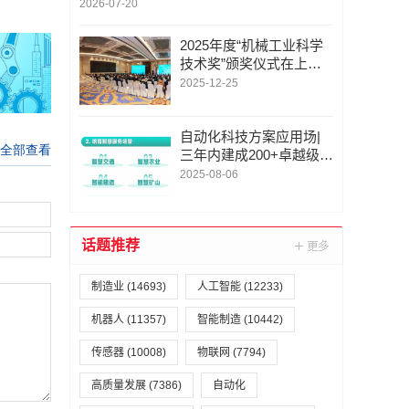
2026-07-20
2025年度“机械工业科学
技术奖”颁奖仪式在上海
举行
2025-12-25
自动化科技方案应用场|
三年内建成200+卓越级智
能工厂|为推进新型工业
2025-08-06
化提供坚实的技术装备保
障
话题推荐
制造业
(14693)
人工智能
(12233)
机器人
(11357)
智能制造
(10442)
传感器
(10008)
物联网
(7794)
高质量发展
(7386)
自动化