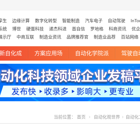
孪生
边缘计算
数字化转型
智能制造
汽车电子
自动驾驶
InTo
系统
博世
硬蛋科技
递杰科进
首自信
罗地格
科商资讯
优
展示厅
中商互联
制造业资讯
品牌推荐官
制造业品荐
百站网络
新自化成
方案应用场
自动化学院派
驾驶自
当前位置：
首页
自动化观世界
自动化