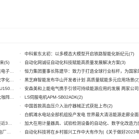
中科紫东太初：以多模态大模型开启铁路智能化新纪元
(7)
来
(5)
自动化网诚征自动化科技赋能高质量发展解决方案
(3)
深耕应用，兆易创新携全系产品和行业解决方案亮相慕尼黑电子展
(3)
推好品牌观察：西门子在沪设立其中国首个智能基础设施数字化赋能中心
黑芝麻智能发布华山开发者计划 高质量赋能多元应用场景
(2)
(2
WOODHEAD通讯卡备品备件：Applicom International PCU1500S7 PCU 1500 S7 V4.5.0
(2)
【6.15-16日】2023第八届中国数字供应链创新峰会,演讲大咖阵容官宣
(2)
LS伺服电机APM-SB02ADK
(2)
中国首款高血压介入治疗器械正式获批上市
(2)
推好细分产业观察--物联网：2026年中国物联网市场规模接近3000亿美元 智慧工厂、智慧城市、智慧电网等将占60%以上
(1)
全国首套自动化虚拟电厂系统在深圳试运行 功能匹敌大型电厂，已入选国际典型案例
(1)