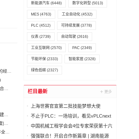
新能源汽车
(6448)
数字化转型
(5013)
MES
(4763)
工业自动化
(4532)
PLC
(4512)
可持续发展
(3778)
仪表
(2739)
自动驾驶
(2616)
工业互联网
(2570)
PAC
(2349)
节能环保
(2333)
智能家居
(2328)
绿色低碳
(2327)
恒力集团董事长陈建华：致力于打造全球行业标杆，为国家的经济高质量发展贡献更大力量|上海电气集团党委书记、董事长吴磊来访
)
安森美和上能电气携手引领可持续能源应用的发展 两家公司合作开发高性能储能和太阳能组串式逆变器方案 以实现可持续的未来
(2)
栏目最新
上海世赛官宣第二批技能梦想大使
白鹤滩水电站全部机组投产发电 世界最大清洁能源走廊全面建成|将为建设新型能源体系、保障国家能源安全、实现“双碳”目标提供有力支撑
不止于PLC：一场培训，看见vPLCnext
开放自动化平台的能力
加大在用计量器具、试验检测设备的自动化、数字化改造力度|市场监管总局 工业和信息化部 关于促进企业计量能力提升的指导意见
(
中国机械工程学会会4位专家荣获第十六
自动化科技将在乡村振兴工作中大有作为|《关于做好2023年全面推进乡村振兴重点工作的意见》发布
(1)
届光华工程科技奖
强强联合！开启合作新篇章 | 湖南能源