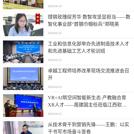
2026-06-10
铿锵玫瑰绽芳华 数智攻坚显担当——数
智化事业部“首钢巾帼标兵”郑晓英
2026-05-25
工业和信息化部举办先进制造技术人才
和先进基础工艺人才轮训班
2026-05-12
卓越工程师培养改革现场交流推进会召
开
2026-04-23
VR+AI筑空间智能新生态·产教融合育
XR人才——周建国主任莅临江西软件
职业技术大学开展专题讲座
2026-04-22
从技术骨干到营销先锋——王鹏：以实
干书写市场奋斗答卷