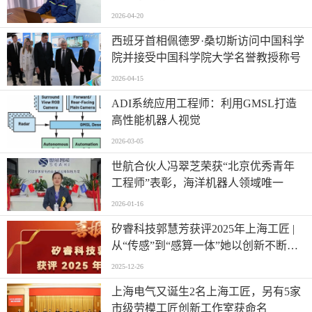
2026-04-20
西班牙首相佩德罗·桑切斯访问中国科学
院并接受中国科学院大学名誉教授称号
2026-04-15
ADI系统应用工程师：利用GMSL打造
高性能机器人视觉
2026-03-05
世航合伙人冯翠芝荣获“北京优秀青年
工程师”表彰，海洋机器人领域唯一
2026-01-16
矽睿科技郭慧芳获评2025年上海工匠 |
从“传感”到“感算一体”她以创新不断突
破精度极限
2025-12-26
上海电气又诞生2名上海工匠，另有5家
市级劳模工匠创新工作室获命名