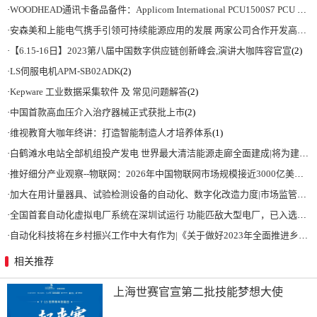
·
WOODHEAD通讯卡备品备件：Applicom International PCU1500S7 PCU 1500 S7 V4.5.0
·
安森美和上能电气携手引领可持续能源应用的发展 两家公司合作开发高性能储能和太阳能组串式逆变器方案 以实现可持续的未来
·
【6.15-16日】2023第八届中国数字供应链创新峰会,演讲大咖阵容官宣
(2)
·
LS伺服电机APM-SB02ADK
(2)
·
Kepware 工业数据采集软件 及 常见问题解答
(2)
·
中国首款高血压介入治疗器械正式获批上市
(2)
·
维视教育大咖年终讲：打造智能制造人才培养体系
(1)
·
白鹤滩水电站全部机组投产发电 世界最大清洁能源走廊全面建成|将为建设新型能源体系、保障国家能源安全、实现“双碳”目标提供有力支撑
·
推好细分产业观察--物联网：2026年中国物联网市场规模接近3000亿美元 智慧工厂、智慧城市、智慧电网等将占60%以上
·
加大在用计量器具、试验检测设备的自动化、数字化改造力度|市场监管总局 工业和信息化部 关于促进企业计量能力提升的指导意见
·
全国首套自动化虚拟电厂系统在深圳试运行 功能匹敌大型电厂，已入选国际典型案例
·
自动化科技将在乡村振兴工作中大有作为|《关于做好2023年全面推进乡村振兴重点工作的意见》发布
相关推荐
上海世赛官宣第二批技能梦想大使