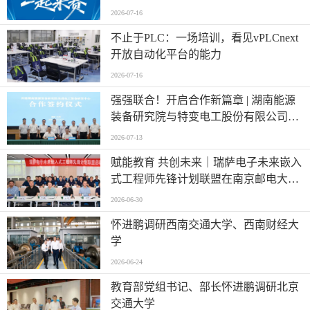
2026-07-16
不止于PLC：一场培训，看见vPLCnext
开放自动化平台的能力
2026-07-16
强强联合！开启合作新篇章 | 湖南能源
装备研究院与特变电工股份有限公司共
建先进电工装备研发中心
2026-07-13
赋能教育 共创未来｜瑞萨电子未来嵌入
式工程师先锋计划联盟在南京邮电大学
正式启动
2026-06-30
怀进鹏调研西南交通大学、西南财经大
学
2026-06-24
教育部党组书记、部长怀进鹏调研北京
交通大学