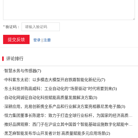
评论排行
·
智慧水务与传感器
(7)
·
中科紫东太初：以多模态大模型开启铁路智能化新纪元
(7)
·
东土科技并购高威科：工业自动化的“场景驱动”时代将要到来
(5)
·
自动化网诚征自动化科技赋能高质量发展解决方案
(3)
·
深耕应用，兆易创新携全系产品和行业解决方案亮相慕尼黑电子展
(3)
·
恒力集团董事长陈建华：致力于打造全球行业标杆，为国家的经济高质量发展贡献更大力量|上海电气集团党委书记、董事长吴磊来访
·
推好品牌观察：西门子在沪设立其中国首个智能基础设施数字化赋能中心
(2)
·
黑芝麻智能发布华山开发者计划 高质量赋能多元应用场景
(2)