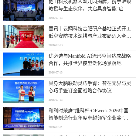
他山科技机器人幼儿园揭牌，携手萨顿
教授与生态伙伴，共启具身智能“启蒙
时代”
2026-07-13
喜讯｜云翔科技合肥研产基地正式开工
低空安防技术深耕与产业布局迈入全新
阶段
2026-07-13
优必选与Manifold AI流形空间达成战略
合作，共推世界模型泛化场景落地
2026-07-13
具身大脑联动灵巧手臂：智在无界与灵
心巧手签订全面战略合作协议
2026-07-13
和利时荣膺“维科杯·OFweek 2026中国
智能制造行业年度卓越领军企业奖”，
以自主创新实力引领智造新浪潮
2026-07-11