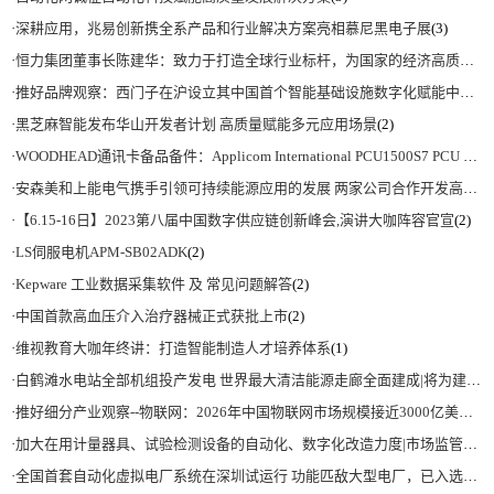
·
深耕应用，兆易创新携全系产品和行业解决方案亮相慕尼黑电子展
(3)
·
恒力集团董事长陈建华：致力于打造全球行业标杆，为国家的经济高质量发展贡献更大力量|上海电气集团党委书记、董事长吴磊来访
·
推好品牌观察：西门子在沪设立其中国首个智能基础设施数字化赋能中心
(2)
·
黑芝麻智能发布华山开发者计划 高质量赋能多元应用场景
(2)
·
WOODHEAD通讯卡备品备件：Applicom International PCU1500S7 PCU 1500 S7 V4.5.0
·
安森美和上能电气携手引领可持续能源应用的发展 两家公司合作开发高性能储能和太阳能组串式逆变器方案 以实现可持续的未来
·
【6.15-16日】2023第八届中国数字供应链创新峰会,演讲大咖阵容官宣
(2)
·
LS伺服电机APM-SB02ADK
(2)
·
Kepware 工业数据采集软件 及 常见问题解答
(2)
·
中国首款高血压介入治疗器械正式获批上市
(2)
·
维视教育大咖年终讲：打造智能制造人才培养体系
(1)
·
白鹤滩水电站全部机组投产发电 世界最大清洁能源走廊全面建成|将为建设新型能源体系、保障国家能源安全、实现“双碳”目标提供有力支撑
·
推好细分产业观察--物联网：2026年中国物联网市场规模接近3000亿美元 智慧工厂、智慧城市、智慧电网等将占60%以上
·
加大在用计量器具、试验检测设备的自动化、数字化改造力度|市场监管总局 工业和信息化部 关于促进企业计量能力提升的指导意见
·
全国首套自动化虚拟电厂系统在深圳试运行 功能匹敌大型电厂，已入选国际典型案例