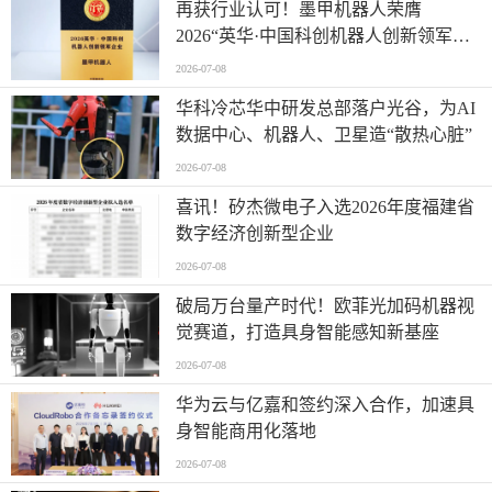
再获行业认可！墨甲机器人荣膺
2026“英华·中国科创机器人创新领军企
业”全产业链智能出海标杆
2026-07-08
华科冷芯华中研发总部落户光谷，为AI
数据中心、机器人、卫星造“散热心脏”
2026-07-08
喜讯！矽杰微电子入选2026年度福建省
数字经济创新型企业
2026-07-08
破局万台量产时代！欧菲光加码机器视
觉赛道，打造具身智能感知新基座
2026-07-08
华为云与亿嘉和签约深入合作，加速具
身智能商用化落地
2026-07-08