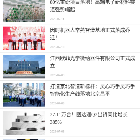
80亿重磅项目落地！高端电子新材料赛
道强势崛起
2026-07-11
因时机器人常熟智造基地正式落成乔
迁！
2026-07-10
江西欧菲光学微纳器件有限公司正式成
立
2026-07-09
打造京北智造新标杆：灵心巧手灵巧手
智能化生产线落地北京昌平
2026-07-09
27.11万台！图达通Q2出货同比增长
385%
2026-07-08