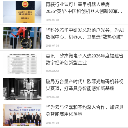
再获行业认可！墨甲机器人荣膺
2026“英华·中国科创机器人创新领军企
业”全产业链智能出海标杆
2026-07-08
华科冷芯华中研发总部落户光谷，为AI
数据中心、机器人、卫星造“散热心脏”
2026-07-08
喜讯！矽杰微电子入选2026年度福建省
数字经济创新型企业
2026-07-08
破局万台量产时代！欧菲光加码机器视
觉赛道，打造具身智能感知新基座
2026-07-08
华为云与亿嘉和签约深入合作，加速具
身智能商用化落地
2026-07-08