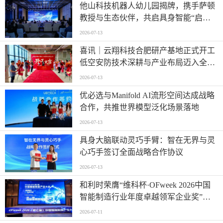
他山科技机器人幼儿园揭牌，携手萨顿
教授与生态伙伴，共启具身智能“启蒙
时代”
2026-07-13
喜讯｜云翔科技合肥研产基地正式开工
低空安防技术深耕与产业布局迈入全新
阶段
2026-07-13
优必选与Manifold AI流形空间达成战略
合作，共推世界模型泛化场景落地
2026-07-13
具身大脑联动灵巧手臂：智在无界与灵
心巧手签订全面战略合作协议
2026-07-13
和利时荣膺“维科杯·OFweek 2026中国
智能制造行业年度卓越领军企业奖”，
以自主创新实力引领智造新浪潮
2026-07-11