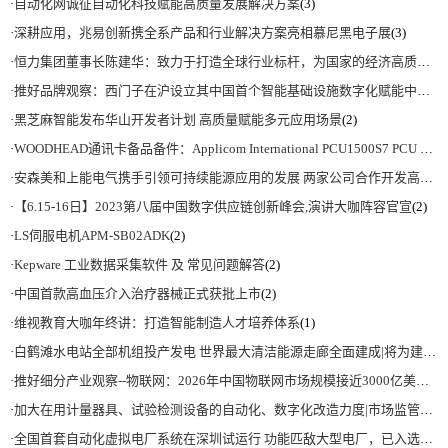
·
自动化网诚征自动化科技赋能高质量发展解决方案
(3)
·
深耕应用，兆易创新携全系产品和行业解决方案亮相慕尼黑电子展
(3)
·
恒力集团董事长陈建华：致力于打造全球行业标杆，为国家的经济高质量发展贡献更大力量|上海电气集团党委书记、董事长吴磊来访
·
推好品牌观察：西门子在沪设立其中国首个智能基础设施数字化赋能中心
(2)
·
黑芝麻智能发布华山开发者计划 高质量赋能多元应用场景
(2)
·
WOODHEAD通讯卡备品备件：Applicom International PCU1500S7 PCU 1500 S7 V4.5.0
·
安森美和上能电气携手引领可持续能源应用的发展 两家公司合作开发高性能储能和太阳能组串式逆变器方案 以实现可持续的未来
·
【6.15-16日】2023第八届中国数字供应链创新峰会,演讲大咖阵容官宣
(2)
·
LS伺服电机APM-SB02ADK
(2)
·
Kepware 工业数据采集软件 及 常见问题解答
(2)
·
中国首款高血压介入治疗器械正式获批上市
(2)
·
维视教育大咖年终讲：打造智能制造人才培养体系
(1)
·
白鹤滩水电站全部机组投产发电 世界最大清洁能源走廊全面建成|将为建设新型能源体系、保障国家能源安全、实现“双碳”目标提供有力支撑
·
推好细分产业观察--物联网：2026年中国物联网市场规模接近3000亿美元 智慧工厂、智慧城市、智慧电网等将占60%以上
·
加大在用计量器具、试验检测设备的自动化、数字化改造力度|市场监管总局 工业和信息化部 关于促进企业计量能力提升的指导意见
·
全国首套自动化虚拟电厂系统在深圳试运行 功能匹敌大型电厂，已入选国际典型案例