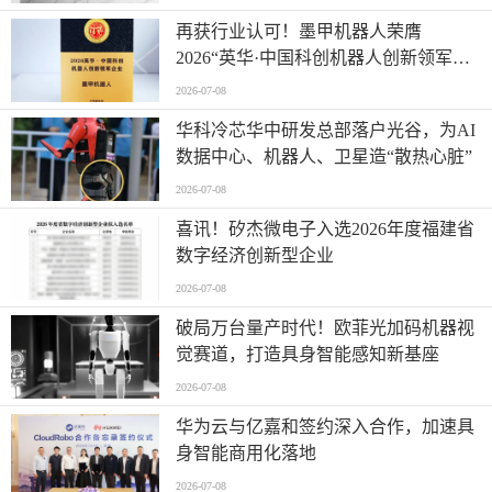
再获行业认可！墨甲机器人荣膺
2026“英华·中国科创机器人创新领军企
业”全产业链智能出海标杆
2026-07-08
华科冷芯华中研发总部落户光谷，为AI
数据中心、机器人、卫星造“散热心脏”
2026-07-08
喜讯！矽杰微电子入选2026年度福建省
数字经济创新型企业
2026-07-08
破局万台量产时代！欧菲光加码机器视
觉赛道，打造具身智能感知新基座
2026-07-08
华为云与亿嘉和签约深入合作，加速具
身智能商用化落地
2026-07-08