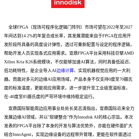
全球FPGA（现场可程序化逻辑门阵列）市场可望在2022年至2027
年间达到14.2%的年复合成长率，其发展潜能来自于FPGA在应用开
发阶段所具备的高度设计弹性，透过可重新配置与设定的程序逻辑，
帮助开发人员实现各式应用需求。宜鼎FPGA平台采用科技巨擘AMD
Xilinx Kria K26系统模块，不仅能够加速AI算法，同时具备低延迟、
低功耗特性，是企业导入AI
边缘计算
、实现机器视觉应用的一大利
器。而面对多元的边缘AI应用场域，产品本身不仅支持0
度
至70
摄氏
度
的标准温度，更能视应用需求，进一步提升至工业级宽温标准，
在-40
度
至85
摄氏度
的严苛环境中维持稳定运行。
宜鼎国际智能周边应用事业处处长吴志清指出，宜鼎国际近来全力
发展边缘AI领域，并以
“
软硬整合
”
作为Innodisk AI的核心宗旨。本次
发表的FPGA平台除了本身的开发与算法优势外，亦能在硬件面扩大
结合InnoAgent，实现边缘设备的远程带外管理，更能在软件面透过