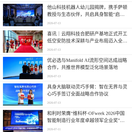
他山科技机器人幼儿园揭牌，携手萨顿
教授与生态伙伴，共启具身智能“启蒙
时代”
2026-07-13
喜讯｜云翔科技合肥研产基地正式开工
低空安防技术深耕与产业布局迈入全新
阶段
2026-07-13
优必选与Manifold AI流形空间达成战略
合作，共推世界模型泛化场景落地
2026-07-13
具身大脑联动灵巧手臂：智在无界与灵
心巧手签订全面战略合作协议
2026-07-13
和利时荣膺“维科杯·OFweek 2026中国
智能制造行业年度卓越领军企业奖”，
以自主创新实力引领智造新浪潮
2026-07-11