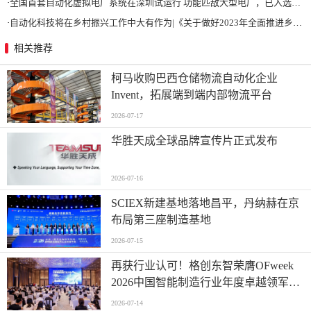
·
全国首套自动化虚拟电厂系统在深圳试运行 功能匹敌大型电厂，已入选国际典型案例
·
自动化科技将在乡村振兴工作中大有作为|《关于做好2023年全面推进乡村振兴重点工作的意见》发布
相关推荐
柯马收购巴西仓储物流自动化企业
Invent，拓展端到端内部物流平台
2026-07-17
华胜天成全球品牌宣传片正式发布
2026-07-16
SCIEX新建基地落地昌平，丹纳赫在京
布局第三座制造基地
2026-07-15
再获行业认可！格创东智荣膺OFweek
2026中国智能制造行业年度卓越领军企
业奖
2026-07-14