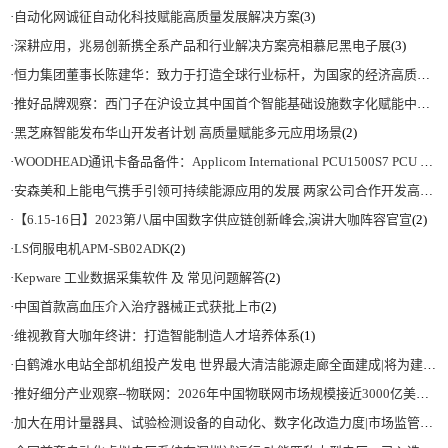
·
自动化网诚征自动化科技赋能高质量发展解决方案
(3)
·
深耕应用，兆易创新携全系产品和行业解决方案亮相慕尼黑电子展
(3)
·
恒力集团董事长陈建华：致力于打造全球行业标杆，为国家的经济高质量发展贡献更大力量|上海电气集团党委书记、董事长吴磊来访
·
推好品牌观察：西门子在沪设立其中国首个智能基础设施数字化赋能中心
(2)
·
黑芝麻智能发布华山开发者计划 高质量赋能多元应用场景
(2)
·
WOODHEAD通讯卡备品备件：Applicom International PCU1500S7 PCU 1500 S7 V4.5.0
·
安森美和上能电气携手引领可持续能源应用的发展 两家公司合作开发高性能储能和太阳能组串式逆变器方案 以实现可持续的未来
·
【6.15-16日】2023第八届中国数字供应链创新峰会,演讲大咖阵容官宣
(2)
·
LS伺服电机APM-SB02ADK
(2)
·
Kepware 工业数据采集软件 及 常见问题解答
(2)
·
中国首款高血压介入治疗器械正式获批上市
(2)
·
维视教育大咖年终讲：打造智能制造人才培养体系
(1)
·
白鹤滩水电站全部机组投产发电 世界最大清洁能源走廊全面建成|将为建设新型能源体系、保障国家能源安全、实现“双碳”目标提供有力支撑
·
推好细分产业观察--物联网：2026年中国物联网市场规模接近3000亿美元 智慧工厂、智慧城市、智慧电网等将占60%以上
·
加大在用计量器具、试验检测设备的自动化、数字化改造力度|市场监管总局 工业和信息化部 关于促进企业计量能力提升的指导意见