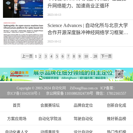
升网络能力、加速商业正循环
2023-10-13
Science Advances | 自动化所与北京大学
合作开源深度脉冲神经网络学习框架
SpikingJelly CASIA 中国科学院自动化
2023-10-12
研究所
上一页
1
2
3
4
5
6
7
8
9
10
..
28
下一页
Copyright © 2003-2024
自动化网
ZiDongHua.com.cn ICP备案：
京ICP备11042658号-1
京公网安备 11010802024739号 微信：17812161557
首页
会展赛培坛
品牌自定位
创新自化成
方案应用场
自动化学院派
驾驶自动化
推好新品榜
自动化者人文
动感惠民生
设计自动化
热门专栏榜