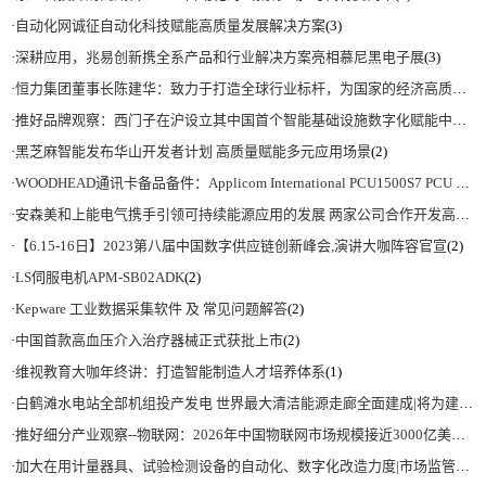
·
自动化网诚征自动化科技赋能高质量发展解决方案
(3)
·
深耕应用，兆易创新携全系产品和行业解决方案亮相慕尼黑电子展
(3)
·
恒力集团董事长陈建华：致力于打造全球行业标杆，为国家的经济高质量发展贡献更大力量|上海电气集团党委书记、董事长吴磊来访
·
推好品牌观察：西门子在沪设立其中国首个智能基础设施数字化赋能中心
(2)
·
黑芝麻智能发布华山开发者计划 高质量赋能多元应用场景
(2)
·
WOODHEAD通讯卡备品备件：Applicom International PCU1500S7 PCU 1500 S7 V4.5.0
·
安森美和上能电气携手引领可持续能源应用的发展 两家公司合作开发高性能储能和太阳能组串式逆变器方案 以实现可持续的未来
·
【6.15-16日】2023第八届中国数字供应链创新峰会,演讲大咖阵容官宣
(2)
·
LS伺服电机APM-SB02ADK
(2)
·
Kepware 工业数据采集软件 及 常见问题解答
(2)
·
中国首款高血压介入治疗器械正式获批上市
(2)
·
维视教育大咖年终讲：打造智能制造人才培养体系
(1)
·
白鹤滩水电站全部机组投产发电 世界最大清洁能源走廊全面建成|将为建设新型能源体系、保障国家能源安全、实现“双碳”目标提供有力支撑
·
推好细分产业观察--物联网：2026年中国物联网市场规模接近3000亿美元 智慧工厂、智慧城市、智慧电网等将占60%以上
·
加大在用计量器具、试验检测设备的自动化、数字化改造力度|市场监管总局 工业和信息化部 关于促进企业计量能力提升的指导意见