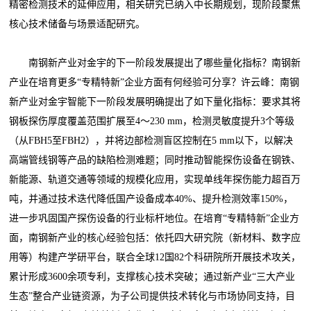
精密检测技术的延伸应用，相关研究已纳入中长期规划，现阶段聚焦
核心技术储备与场景适配研究。
南钢新产业对金宇的下一阶段发展提出了哪些量化指标？南钢新
产业在培育更多“专精特新”企业方面有何经验可分享？许云峰：南钢
新产业对金宇智能下一阶段发展明确提出了如下量化指标：要求其将
钢板探伤厚度覆盖范围扩展至4～230 mm，检测灵敏度提升3个等级
（从FBH5至FBH2），并将边部检测盲区控制在5 mm以下，以解决
高端管线钢等产品的缺陷检测难题；同时推动智能探伤设备在钢铁、
新能源、轨道交通等领域的规模化应用，实现单线年探伤能力超百万
吨，并通过技术迭代降低国产设备成本40%、提升检测效率150%，
进一步巩固国产探伤设备的行业标杆地位。在培育“专精特新”企业方
面，南钢新产业的核心经验包括：依托四大研究院（新材料、数字应
用等）构建产学研平台，联合全球12国82个科研院所开展技术攻关，
累计形成3600余项专利，支撑核心技术突破；通过新产业“三大产业
生态”整合产业链资源，为子公司提供技术转化与市场协同支持，目