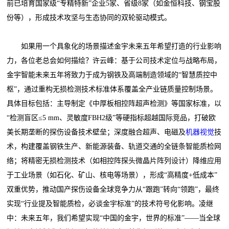
前已培育国家级“专精特新”企业5家、省级8家（如金恒科技、钢宝股
份等），形成技术攻坚与生态协同的双轮驱动模式。
如果用一个具象化的场景描述金宇未来五年希望打造的行业影响
力，各位老总会如何描绘？许云峰：基于公司技术定位与战略布局，
金宇智能未来五年将致力于成为钢铁及高端制造领域的“智慧质控中
枢”，通过重构无损检测技术标准体系覆盖全产业链质量控制场景。
具体目标包括：主导制定《中厚板相控阵超声检测》等国家标准，以
“检测盲区≤5 mm、灵敏度FBH2级”等硬指标超越国际竞品，打破欧
美长期垄断的探伤设备技术壁垒；深度融合超声、电磁及
机器视觉
技
术，构建覆盖钢铁生产、新能源装备、轨道交通的全链条智能质检网
络；将精密无损检测技术（如相控阵探头微晶片阵列设计）降维应用
于工业场景（如石化、矿山、核电等场景），形成“高精度+低成本”
双重优势，推动国产探伤设备全球竞争力从“跟跑”转向“领跑”，最终
实现“行业提及智能质检，必谈金宇标准”的技术符号化影响。凌继
中：未来五年，我们希望实现“中国的金宇，世界的标准”——当全球