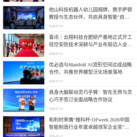
他山科技机器人幼儿园揭牌，携手萨顿
教授与生态伙伴，共启具身智能“启蒙
时代”
2026-07-13
喜讯｜云翔科技合肥研产基地正式开工
低空安防技术深耕与产业布局迈入全新
阶段
2026-07-13
优必选与Manifold AI流形空间达成战略
合作，共推世界模型泛化场景落地
2026-07-13
具身大脑联动灵巧手臂：智在无界与灵
心巧手签订全面战略合作协议
2026-07-13
和利时荣膺“维科杯·OFweek 2026中国
智能制造行业年度卓越领军企业奖”，
以自主创新实力引领智造新浪潮
2026-07-11