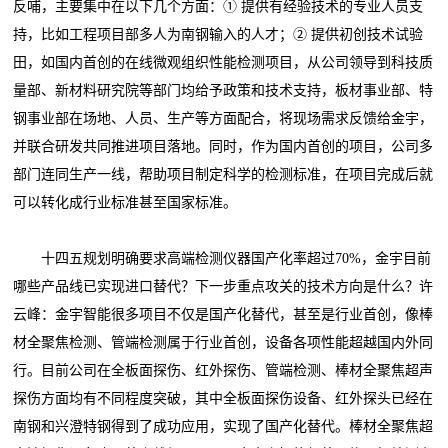
反哺，主要集中在以下几个方面：① 提供有经验技术的专业人员支
持，比如工程项目部多人为南钢输入的人才；② 提供初创技术试验
田，如国内首创的在线微观组织性能检测项目，从公司领导到科技质
量部、新材料研究院等部门均给予政策和技术支持，板材事业部、特
钢事业部在场地、人员、生产等方面配合，将现场需求反馈给金宇，
并联合研发共同推进项目落地。同时，作为国内首创的项目，公司多
部门连同生产一线，帮助项目制定科学的检测标准，在项目完成后就
可以转化成行业标准甚至国家标准。
十四五规划明确要求高端检测仪器国产化率超过70%，金宇目前
哪些产品线已实现进口替代？下一步重点攻关的技术方向是什么？许
云峰：金宇智能很多项目不仅是国产化替代，甚至是行业首创，像棒
材全聚焦检测、管端检测属于行业首创，设备各项性能超越国内外同
行。目前公司在全板面探伤、红外探伤、管端检测、棒材全聚焦超声
探伤方面均有不同程度突破，其中全板面探伤设备、红外探头已经在
南钢和兴澄特钢得到了成功应用，实现了国产化替代。棒材全聚焦超