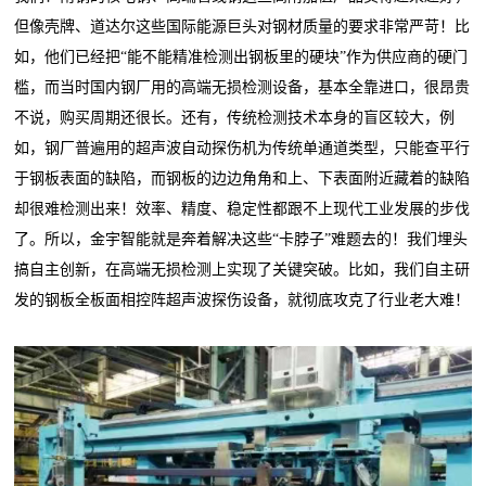
但像壳牌、道达尔这些国际能源巨头对钢材质量的要求非常严苛！比
如，他们已经把“能不能精准检测出钢板里的硬块”作为供应商的硬门
槛，而当时国内钢厂用的高端无损检测设备，基本全靠进口，很昂贵
不说，购买周期还很长。还有，传统检测技术本身的盲区较大，例
如，钢厂普遍用的超声波自动探伤机为传统单通道类型，只能查平行
于钢板表面的缺陷，而钢板的边边角角和上、下表面附近藏着的缺陷
却很难检测出来！效率、精度、稳定性都跟不上现代工业发展的步伐
了。所以，金宇智能就是奔着解决这些“卡脖子”难题去的！我们埋头
搞自主创新，在高端无损检测上实现了关键突破。比如，我们自主研
发的钢板全板面相控阵超声波探伤设备，就彻底攻克了行业老大难！