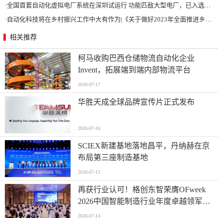
·
全国首套自动化虚拟电厂系统在深圳试运行 功能匹敌大型电厂，已入选国际典型案例
·
自动化科技将在乡村振兴工作中大有作为|《关于做好2023年全面推进乡村振兴重点工作的意见》发布
相关推荐
柯马收购巴西仓储物流自动化企业
Invent，拓展端到端内部物流平台
2026-07-17
华胜天成全球品牌宣传片正式发布
2026-07-16
SCIEX新建基地落地昌平，丹纳赫在京
布局第三座制造基地
2026-07-15
再获行业认可！格创东智荣膺OFweek
2026中国智能制造行业年度卓越领军企
业奖
2026-07-14