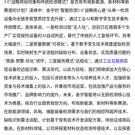
3.0”战略将如何重构传统检测模式？是否有布局新能源、新材料等新
赛道的计划？凌继中：金宇的“智能检测3.0”战略核心是“从单一检测
设备向全链条智慧质控生态升级”，通过工业AI和数字孪生技术重构
传统模式。具体来说，一是检测过程“无人化”，目前已在南钢多个生
产厂实现探伤设备的AI自动判定，替代了传统的人工复核环节，效率
大幅提升；二是质量数据“可视化”，基于数字孪生技术搭建虚拟检测
场景，实时映射生产全流程的缺陷分布、设备状态，实现质量问题的
“溯源-预警-优化”闭环；三是服务模式“远程化”，通过
工业互联网
实
现设备的远程诊断、算法迭代。以此为目标，我们将继续加大在核心
技术研发上的投入，包括引进研发带头人与培养技术人才、加强研发
资金与技术储备上的投入，并重视市场运营，包括加强产品与服务的
市场推广、品牌影响力的提升。未来，金宇智能将以无损检测核心技
术为根基，结合行业趋势规划方向，布局新能源、新材料等新赛道。
在新能源领域，风电、储能装备检测需求与我们的相控阵超声技术、
缺陷识别算法适配，计划基于现有技术开发适配方案，待验证成熟后
推进。在新材料领域，公司将探索材料状态检测传感技术，以及探索