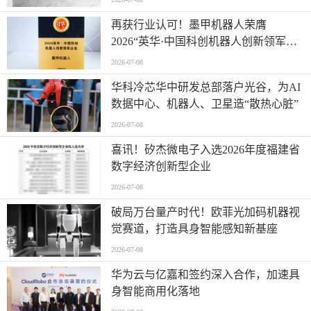
再获行业认可！墨甲机器人荣膺
2026“英华·中国科创机器人创新领军企
业”全产业链智能出海标杆
2026-07-08
华科冷芯华中研发总部落户光谷，为AI
数据中心、机器人、卫星造“散热心脏”
2026-07-08
喜讯！矽杰微电子入选2026年度福建省
数字经济创新型企业
2026-07-08
破局万台量产时代！欧菲光加码机器视
觉赛道，打造具身智能感知新基座
2026-07-08
华为云与亿嘉和签约深入合作，加速具
身智能商用化落地