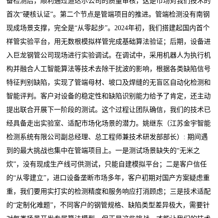
备检测后，顺利通过道达尔公司的质量审核，这是市场对我们技术的
首次“硬核认证”。第二个节点是管端项目的推进。管端检测没有南钢
现成场景支撑，完全是“从零起步”。2024年初，我们搭建起国内首个
样管实验平台，用无数根模拟样管完成基础算法验证；后期，设备进
入巨龙钢管公司现场进行实验调试。在调试中，采用机器人为执行机
构并融合人工智能算法等技术去除干扰波的影响，根据各类缺陷信号
特征判别缺陷，实现了管端母材、坡口及焊缝的无盲区自动化检测和
智能评判。客户对设备的稳定性和缺陷识别能力给予了肯定，还主动
提出联合开展下一阶段的测试。这个过程让团队确信，我们的技术已
经具备走出实验室、适配市场化场景的潜力。姚继东（江苏金宇智能
检测系统有限公司副总经理、总工程师兼技术研发部部长）: 期间遇
到的最大挑战也集中在管端项目上。一是测试场景缺失的“无米之
炊”，没有现成生产线可供测试，只能自建模拟平台；二是客户信任
的“从零建立”，进口设备垄断市场多年，客户初期对国产方案疑虑重
重，我们要用实打实的检测精度和服务响应打消顾虑；三是技术适配
的“定制化难题”，不同客户的钢管规格、缺陷类型差异极大，需要针