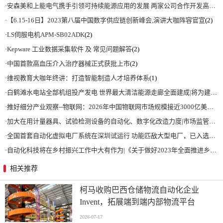
·
安森美和上能电气携手引领可持续能源应用的发展 两家公司合作开发高性能储能和太阳能组串式逆变器方案 以实现可持续的未来
·
【6.15-16日】2023第八届中国数字供应链创新峰会,演讲大咖阵容官宣
(2)
·
LS伺服电机APM-SB02ADK
(2)
·
Kepware 工业数据采集软件 及 常见问题解答
(2)
·
中国首款高血压介入治疗器械正式获批上市
(2)
·
维视教育大咖年终讲：打造智能制造人才培养体系
(1)
·
白鹤滩水电站全部机组投产发电 世界最大清洁能源走廊全面建成|将为建设新型能源体系、保障国家能源安全、实现“双碳”目标提供有力支撑
·
推好细分产业观察--物联网：2026年中国物联网市场规模接近3000亿美元 智慧工厂、智慧城市、智慧电网等将占60%以上
·
加大在用计量器具、试验检测设备的自动化、数字化改造力度|市场监管总局 工业和信息化部 关于促进企业计量能力提升的指导意见
·
全国首套自动化虚拟电厂系统在深圳试运行 功能匹敌大型电厂，已入选国际典型案例
·
自动化科技将在乡村振兴工作中大有作为|《关于做好2023年全面推进乡村振兴重点工作的意见》发布
相关推荐
柯马收购巴西仓储物流自动化企业
Invent，拓展端到端内部物流平台
2026-07-17