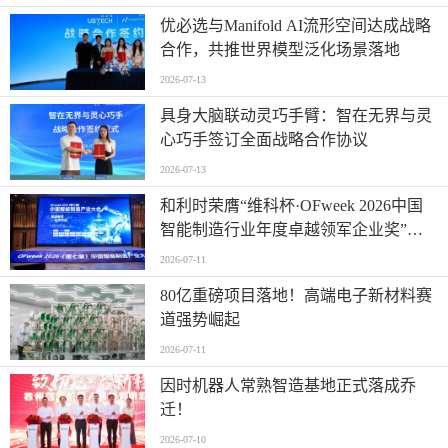
优必选与Manifold AI流形空间达成战略
合作，共推世界模型泛化场景落地
2026-07-13
具身大脑联动灵巧手臂：智在无界与灵
心巧手签订全面战略合作协议
2026-07-13
和利时荣膺“维科杯·OFweek 2026中国
智能制造行业年度卓越领军企业奖”，
以自主创新实力引领智造新浪潮
2026-07-11
80亿重磅项目落地！高端电子新材料赛
道强势崛起
2026-07-11
因时机器人常熟智造基地正式落成乔
迁！
2026-07-10