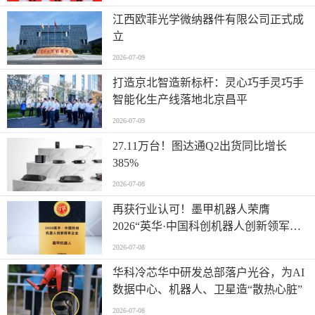
江西欧菲光学微纳器件有限公司正式成
立
2026-07-09
打造京北智造新标杆：灵心巧手灵巧手
智能化生产线落地北京昌平
2026-07-09
27.11万台！图达通Q2出货同比增长
385%
2026-07-08
再获行业认可！墨甲机器人荣膺
2026“英华·中国科创机器人创新领军企
业”全产业链智能出海标杆
2026-07-08
华科冷芯华中研发总部落户光谷，为AI
数据中心、机器人、卫星造“散热心脏”
2026-07-08