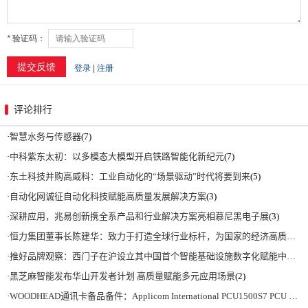
评论排行
·
智慧水务与传感器
(7)
·
中科紫东太初：以多模态大模型开启铁路智能化新纪元
(7)
·
东土科技并购高威科：工业自动化的“场景驱动”时代将要到来
(5)
·
自动化网诚征自动化科技赋能高质量发展解决方案
(3)
·
深耕应用，兆易创新携全系产品和行业解决方案亮相慕尼黑电子展
(3)
·
恒力集团董事长陈建华：致力于打造全球行业标杆，为国家的经济高质量发展贡献更大力量|上海电气集团党委书记、董事长吴磊来访
·
推好品牌观察：西门子在沪设立其中国首个智能基础设施数字化赋能中心
(2)
·
黑芝麻智能发布华山开发者计划 高质量赋能多元应用场景
(2)
·
WOODHEAD通讯卡备品备件：Applicom International PCU1500S7 PCU 1500 S7 V4.5.0