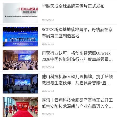
华胜天成全球品牌宣传片正式发布
2026-07-16
SCIEX新建基地落地昌平，丹纳赫在京
布局第三座制造基地
2026-07-15
再获行业认可！格创东智荣膺OFweek
2026中国智能制造行业年度卓越领军企
业奖
2026-07-14
他山科技机器人幼儿园揭牌，携手萨顿
教授与生态伙伴，共启具身智能“启蒙
时代”
2026-07-13
喜讯｜云翔科技合肥研产基地正式开工
低空安防技术深耕与产业布局迈入全新
阶段
2026-07-13