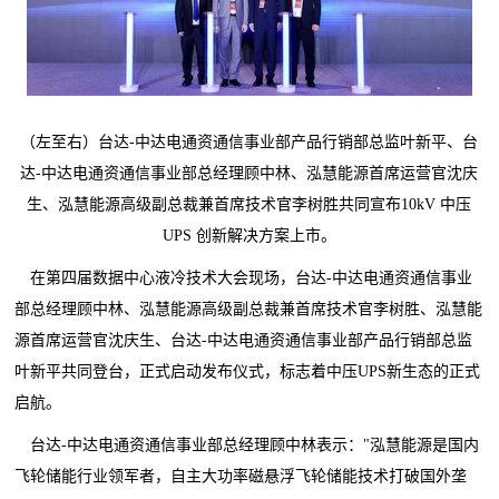
（左至右）台达-中达电通资通信事业部产品行销部总监叶新平、台
达-中达电通资通信事业部总经理顾中林、泓慧能源首席运营官沈庆
生、泓慧能源高级副总裁兼首席技术官李树胜共同宣布10kV 中压
UPS 创新解决方案上市。
在第四届数据中心液冷技术大会现场，台达-中达电通资通信事业
部总经理顾中林、泓慧能源高级副总裁兼首席技术官李树胜、泓慧能
源首席运营官沈庆生、台达-中达电通资通信事业部产品行销部总监
叶新平共同登台，正式启动发布仪式，标志着中压UPS新生态的正式
启航。
台达-中达电通资通信事业部总经理顾中林表示："泓慧能源是国内
飞轮储能行业领军者，自主大功率磁悬浮飞轮储能技术打破国外垄