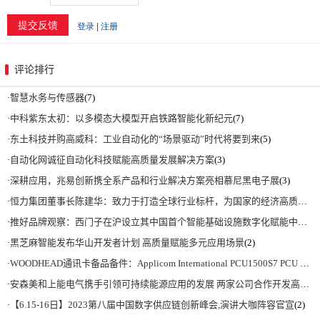
评论排行
·
智慧水务与传感器
(7)
·
中科紫东太初：以多模态大模型开启铁路智能化新纪元
(7)
·
东土科技并购高威科：工业自动化的“场景驱动”时代将要到来
(5)
·
自动化网诚征自动化科技赋能高质量发展解决方案
(3)
·
深耕应用，兆易创新携全系产品和行业解决方案亮相慕尼黑电子展
(3)
·
恒力集团董事长陈建华：致力于打造全球行业标杆，为国家的经济高质量发展贡献更大力量|上海电气集团党委书记、董事长吴磊来访
·
推好品牌观察：西门子在沪设立其中国首个智能基础设施数字化赋能中心
(2)
·
黑芝麻智能发布华山开发者计划 高质量赋能多元应用场景
(2)
·
WOODHEAD通讯卡备品备件：Applicom International PCU1500S7 PCU 1500 S7 V4.5.0
·
安森美和上能电气携手引领可持续能源应用的发展 两家公司合作开发高性能储能和太阳能组串式逆变器方案 以实现可持续的未来
·
【6.15-16日】2023第八届中国数字供应链创新峰会,演讲大咖阵容官宣
(2)