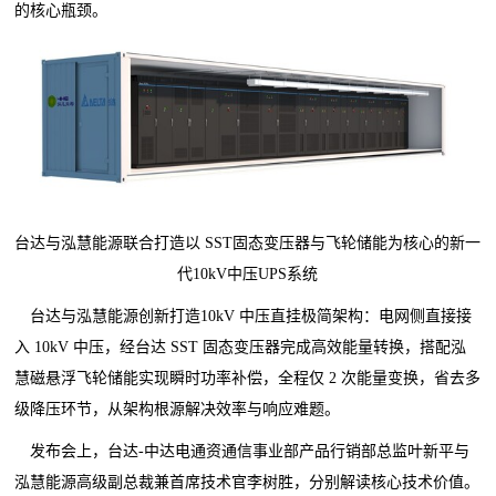
的核心瓶颈。
台达与泓慧能源联合打造以 SST固态变压器与飞轮储能为核心的新一
代10kV中压UPS系统
台达与泓慧能源创新打造10kV 中压直挂极简架构：电网侧直接接
入 10kV 中压，经台达 SST 固态变压器完成高效能量转换，搭配泓
慧磁悬浮飞轮储能实现瞬时功率补偿，全程仅 2 次能量变换，省去多
级降压环节，从架构根源解决效率与响应难题。
发布会上，台达-中达电通资通信事业部产品行销部总监叶新平与
泓慧能源高级副总裁兼首席技术官李树胜，分别解读核心技术价值。