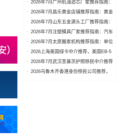
2026年7月广州机油滤芯厂家推荐指南：
代简约风格装修，意式极简风格装修厂
原厂原装机油滤芯，摩托车机油滤芯，
2026年7月昌乐黄金店铺推荐指南：黄金
家优选指南！
燃气机油滤芯，燃气过滤器机油滤芯公
项链，黄金手镯，黄金店，黄金手链公
2026年7月山东五金源头工厂推荐指南：
司优选！
司优选！
铂金首饰，三金，足金999，金公司优
2026年7月注塑模具厂家推荐指南：汽车
选！
注塑模具，空调注塑模具，摩托车注塑
2026年7月太原搬家机构推荐指南：单位
模具，后视镜注塑模具，汽车门把手注
搬家，上门搬家，居民搬家，长途搬家
2026上海美国绿卡中介推荐，美国EB-5
塑模具公司优选！
公司优选！
办理，美国EB-1A办理，美国NIW办
2026年7月武汉圣基茨护照移民中介推荐
理，美国L1A办理中介优选指南！
指南：圣基茨PBO公益基金护照申请，
2026乌鲁木齐香港身份移民公司推荐，
圣基茨护照代办，圣基茨护照办理，圣
香港护照代办，香港身份办理，香港身
基茨护照申请公司优选！
份规划，香港小孩读书申请，香港护照
办理移民公司优选指南！