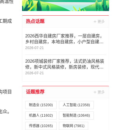
耐高温性
工期成
热点话题
2026西华自建房厂家推荐，一层自建房，
乡村自建房，本地自建房，小户型自建
房，二层自建房厂家优选指南！
2026-07-21
2026项城装修厂家推荐，法式奶油风格装
修，新中式风格装修，新房装修，现代简
约风格装修，意式极简风格装修厂家优选
2026-07-21
指南！
构项目
话题推荐
制造业
(15200)
人工智能
(12358)
出众。
机器人
(11602)
智能制造
(10646)
传感器
(10265)
物联网
(7981)