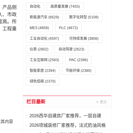
自动化
高质量发展
(7455)
、产品侧
久、市政
新能源汽车
(6629)
数字化转型
(5108)
度高。所
MES
(4858)
PLC
(4672)
、工程量
工业自动化
(4597)
可持续发展
(3806)
仪表
(2802)
自动驾驶
(2623)
工业互联网
(2583)
PAC
(2396)
智能家居
(2394)
节能环保
(2380)
绿色低碳
(2370)
栏目最新
2026西华自建房厂家推荐，一层自建
实其内容
房，乡村自建房，本地自建房，小户型
2026项城装修厂家推荐，法式奶油风格
自建房，二层自建房厂家优选指南！
装修，新中式风格装修，新房装修，现