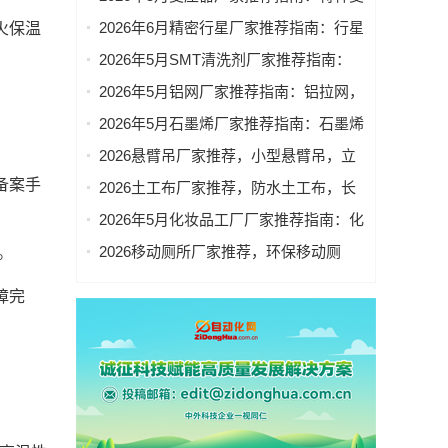
包装袋重点企业官方联系方式与采购指
压器，单相变压器，低压变压器，定制
2026年6月精密行星厂家推荐指南：行星
火保温
南
变压器，光伏变压器公司优选！
精密减速机，精密行星减速机，伺服精
2026年5月SMT清洗剂厂家推荐指南：
密行星减速机，精密行星齿轮减速机公
SMT通用电子清洗剂，SMT精密电子清
2026年5月铝网厂家推荐指南：铝拉网，
司优选！
洗剂，SMT治具清洗剂，SMT超声波清
铝板装饰网公司优选！
2026年5月石墨烯厂家推荐指南：石墨烯
洗剂公司优选！
双极板，石墨烯粉末，石墨烯纳米片公
2026悬臂吊厂家推荐，小型悬臂吊，立
司优选！
柱式悬臂吊，移动式悬臂吊，悬臂吊非
备案手
2026土工布厂家推荐，防水土工布，长
标，电动旋转悬臂吊厂家优选指南！
丝土工布，防渗土工布，无纺土工布，
2026年5月化妆品工厂厂家推荐指南：化
反滤土工布厂家优选指南！
妆品OEM，化妆品贴牌，化妆品公司优
2026移动厕所厂家推荐，环保移动厕
。
选！
所，定制移动厕所，装配式厕所，工地
障完
移动厕所厂家优选指南！