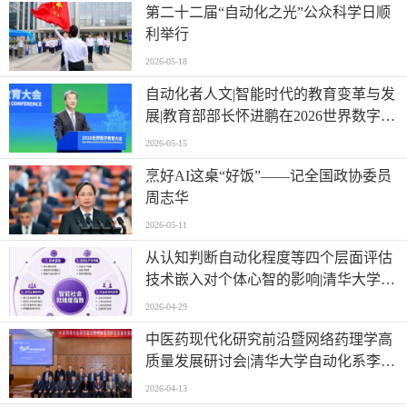
第二十二届“自动化之光”公众科学日顺
利举行
2026-05-18
自动化者人文|智能时代的教育变革与发
展|教育部部长怀进鹏在2026世界数字教
育大会上的主旨演讲
2026-05-15
烹好AI这桌“好饭”——记全国政协委员
周志华
2026-05-11
从认知判断自动化程度等四个层面评估
技术嵌入对个体心智的影响|清华大学等
单位联合发布《智能社会就绪度指数》
2026-04-29
中医药现代化研究前沿暨网络药理学高
质量发展研讨会|清华大学自动化系李梢
教授做主题报告
2026-04-13