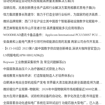
·
自动化网诚征自动化科技赋能高质量发展解决方案
(3)
·
深耕应用，兆易创新携全系产品和行业解决方案亮相慕尼黑电子展
(3)
·
恒力集团董事长陈建华：致力于打造全球行业标杆，为国家的经济高质量发展贡献更大力量|上海电气集团党委书记、董事长吴磊来访
·
推好品牌观察：西门子在沪设立其中国首个智能基础设施数字化赋能中心
(2)
·
黑芝麻智能发布华山开发者计划 高质量赋能多元应用场景
(2)
·
WOODHEAD通讯卡备品备件：Applicom International PCU1500S7 PCU 1500 S7 V4.5.0
·
安森美和上能电气携手引领可持续能源应用的发展 两家公司合作开发高性能储能和太阳能组串式逆变器方案 以实现可持续的未来
·
【6.15-16日】2023第八届中国数字供应链创新峰会,演讲大咖阵容官宣
(2)
·
LS伺服电机APM-SB02ADK
(2)
·
Kepware 工业数据采集软件 及 常见问题解答
(2)
·
中国首款高血压介入治疗器械正式获批上市
(2)
·
维视教育大咖年终讲：打造智能制造人才培养体系
(1)
·
白鹤滩水电站全部机组投产发电 世界最大清洁能源走廊全面建成|将为建设新型能源体系、保障国家能源安全、实现“双碳”目标提供有力支撑
·
推好细分产业观察--物联网：2026年中国物联网市场规模接近3000亿美元 智慧工厂、智慧城市、智慧电网等将占60%以上
·
加大在用计量器具、试验检测设备的自动化、数字化改造力度|市场监管总局 工业和信息化部 关于促进企业计量能力提升的指导意见
·
全国首套自动化虚拟电厂系统在深圳试运行 功能匹敌大型电厂，已入选国际典型案例