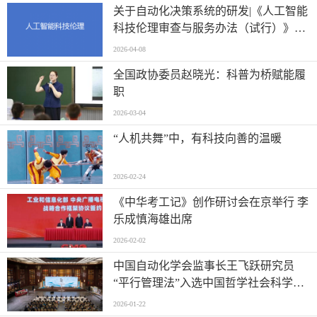
关于自动化决策系统的研发|《人工智能
科技伦理审查与服务办法（试行）》印
发
2026-04-08
全国政协委员赵晓光：科普为桥赋能履
职
2026-03-04
“人机共舞”中，有科技向善的温暖
2026-02-24
《中华考工记》创作研讨会在京举行 李
乐成慎海雄出席
2026-02-02
中国自动化学会监事长王飞跃研究员
“平行管理法”入选中国哲学社会科学原
创研究方法
2026-01-22