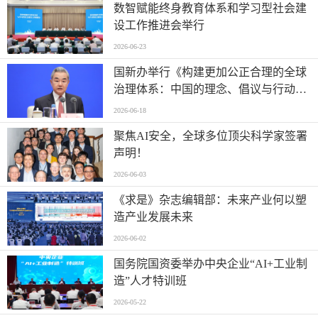
数智赋能终身教育体系和学习型社会建
设工作推进会举行
2026-06-23
国新办举行《构建更加公正合理的全球
治理体系：中国的理念、倡议与行动》
白皮书新闻发布会
2026-06-18
聚焦AI安全，全球多位顶尖科学家签署
声明！
2026-06-03
《求是》杂志编辑部：未来产业何以塑
造产业发展未来
2026-06-02
国务院国资委举办中央企业“AI+工业制
造”人才特训班
2026-05-22