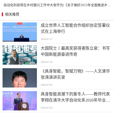
·
自动化科技将在乡村振兴工作中大有作为|《关于做好2023年全面推进乡村振兴重点工作的意见》发布
相关推荐
成立世界人工智能合作组织协定签署仪
式在上海举行
2026-07-17
大国院士丨最高奖获得者陈立泉：书写
中国新能源奋进传奇
2026-07-10
《具身智能，智赋万物》——人文清华
张涛演讲实录
2026-07-03
具身智能浪潮下的紫冬人——教师代表
李翔在清华大学自动化系2026年毕业典
礼上的讲话
2026-07-02