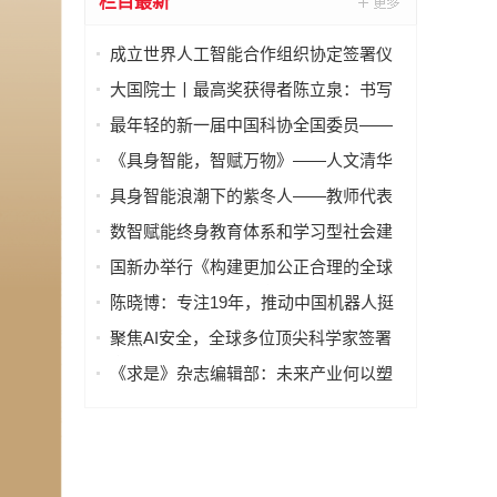
栏目最新
成立世界人工智能合作组织协定签署仪
式在上海举行
大国院士丨最高奖获得者陈立泉：书写
中国新能源奋进传奇
最年轻的新一届中国科协全国委员——
王鹤：坚守科技报国初心，书写具身智
《具身智能，智赋万物》——人文清华
能的核心突破时刻
张涛演讲实录
具身智能浪潮下的紫冬人——教师代表
李翔在清华大学自动化系2026年毕业典
数智赋能终身教育体系和学习型社会建
礼上的讲话
设工作推进会举行
国新办举行《构建更加公正合理的全球
治理体系：中国的理念、倡议与行动》
陈晓博：专注19年，推动中国机器人挺
白皮书新闻发布会
进深蓝！
聚焦AI安全，全球多位顶尖科学家签署
声明！
《求是》杂志编辑部：未来产业何以塑
造产业发展未来