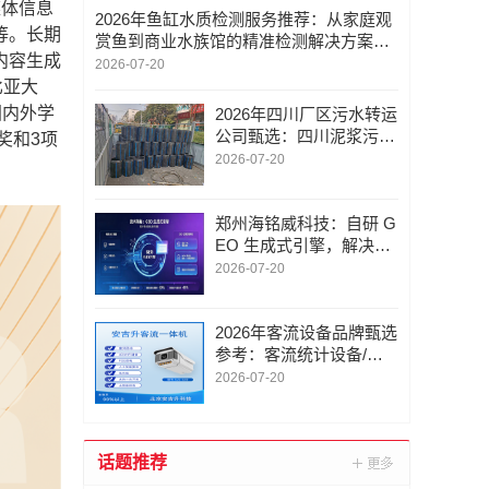
媒体信息
2026年鱼缸水质检测服务推荐：从家庭观
等。长期
赏鱼到商业水族馆的精准检测解决方案
内容生成
——河南中环高科检测技术服务有限公司
2026-07-20
比亚大
被国内外学
2026年四川厂区污水转运
公司甄选：四川泥浆污水
奖和3项
转运/四川管道污水转运/
2026-07-20
口碑与实力并重的行业参
考指南
郑州海铭威科技：自研 G
EO 生成式引擎，解决企
业搜索优化痛点
2026-07-20
2026年客流设备品牌甄选
参考：客流统计设备/客
流计数器/客流设备/客流
2026-07-20
量计数器/从技术到服务
的多维度行业解析
话题推荐