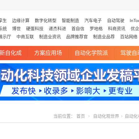
孪生
边缘计算
数字化转型
智能制造
汽车电子
自动驾驶
InTo
系统
博世
硬蛋科技
递杰科进
首自信
罗地格
科商资讯
优
展示厅
中商互联
制造业资讯
品牌推荐官
制造业品荐
百站网络
新自化成
方案应用场
自动化学院派
驾驶自
当前位置：
首页
自动化观世界
自动化