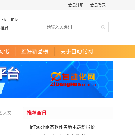
会员注册
|
会员登录
uch
iFix
...
企推荐
...
...
动化
推好新品榜
关于自动化网
者人文
推荐商讯
InTouch组态软件各版本最新报价