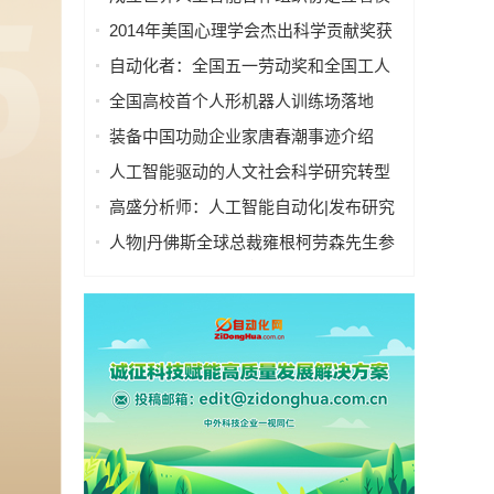
式在上海举行
2014年美国心理学会杰出科学贡献奖获
奖者：John A. Bargh
自动化者：全国五一劳动奖和全国工人
先锋号
全国高校首个人形机器人训练场落地
装备中国功勋企业家唐春潮事迹介绍
人工智能驱动的人文社会科学研究转型
高盛分析师：人工智能自动化|发布研究
报告：人工智能或致全球3亿人“丢饭碗”
人物|丹佛斯全球总裁雍根柯劳森先生参
加2005年北京《财富》全球论坛