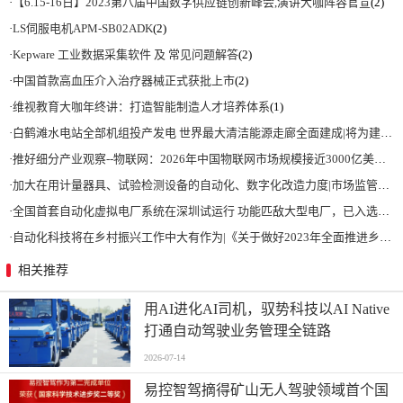
·
【6.15-16日】2023第八届中国数字供应链创新峰会,演讲大咖阵容官宣
(2)
·
LS伺服电机APM-SB02ADK
(2)
·
Kepware 工业数据采集软件 及 常见问题解答
(2)
·
中国首款高血压介入治疗器械正式获批上市
(2)
·
维视教育大咖年终讲：打造智能制造人才培养体系
(1)
·
白鹤滩水电站全部机组投产发电 世界最大清洁能源走廊全面建成|将为建设新型能源体系、保障国家能源安全、实现“双碳”目标提供有力支撑
·
推好细分产业观察--物联网：2026年中国物联网市场规模接近3000亿美元 智慧工厂、智慧城市、智慧电网等将占60%以上
·
加大在用计量器具、试验检测设备的自动化、数字化改造力度|市场监管总局 工业和信息化部 关于促进企业计量能力提升的指导意见
·
全国首套自动化虚拟电厂系统在深圳试运行 功能匹敌大型电厂，已入选国际典型案例
·
自动化科技将在乡村振兴工作中大有作为|《关于做好2023年全面推进乡村振兴重点工作的意见》发布
相关推荐
用AI进化AI司机，驭势科技以AI Native
打通自动驾驶业务管理全链路
2026-07-14
易控智驾摘得矿山无人驾驶领域首个国