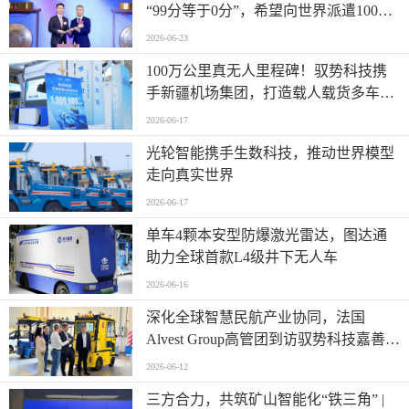
“99分等于0分”，希望向世界派遣100万
名AI司机
2026-06-23
100万公里真无人里程碑！驭势科技携
手新疆机场集团，打造载人载货多车型
全场景运营标杆
2026-06-17
光轮智能携手生数科技，推动世界模型
走向真实世界
2026-06-17
单车4颗本安型防爆激光雷达，图达通
助力全球首款L4级井下无人车
2026-06-16
深化全球智慧民航产业协同，法国
Alvest Group高管团到访驭势科技嘉善研
发测试和应用创新中心
2026-06-12
三方合力，共筑矿山智能化“铁三角” |