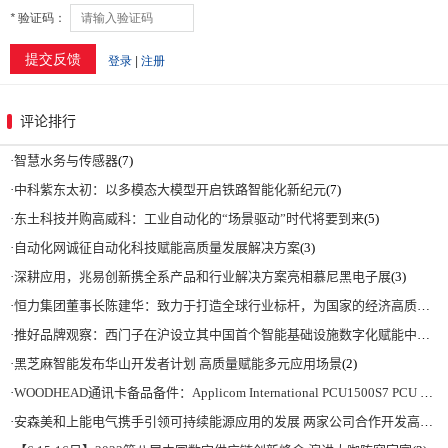
评论排行
·
智慧水务与传感器
(7)
·
中科紫东太初：以多模态大模型开启铁路智能化新纪元
(7)
·
东土科技并购高威科：工业自动化的“场景驱动”时代将要到来
(5)
·
自动化网诚征自动化科技赋能高质量发展解决方案
(3)
·
深耕应用，兆易创新携全系产品和行业解决方案亮相慕尼黑电子展
(3)
·
恒力集团董事长陈建华：致力于打造全球行业标杆，为国家的经济高质量发展贡献更大力量|上海电气集团党委书记、董事长吴磊来访
·
推好品牌观察：西门子在沪设立其中国首个智能基础设施数字化赋能中心
(2)
·
黑芝麻智能发布华山开发者计划 高质量赋能多元应用场景
(2)
·
WOODHEAD通讯卡备品备件：Applicom International PCU1500S7 PCU 1500 S7 V4.5.0
·
安森美和上能电气携手引领可持续能源应用的发展 两家公司合作开发高性能储能和太阳能组串式逆变器方案 以实现可持续的未来