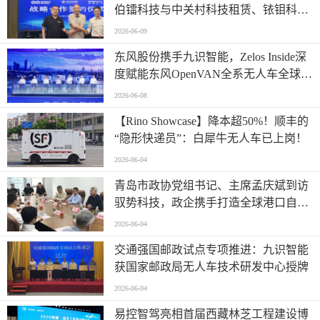
伯镭科技与中关村科技租赁、铱钼科技
正式签署三方战略合作协议
2026-06-09
东风股份携手九识智能，Zelos Inside深
度赋能东风OpenVAN全系无人车全球首
发
2026-06-08
【Rino Showcase】降本超50%！顺丰的
“隐形快递员”：白犀牛无人车已上岗！
2026-06-04
青岛市政协党组书记、主席孟庆斌到访
驭势科技，政企携手打造全球港口自动
驾驶应用样板
2026-06-04
交通强国邮政试点专项推进：九识智能
获国家邮政局无人车技术研发中心授牌
2026-06-04
易控智驾亮相首届西藏林芝工程建设博