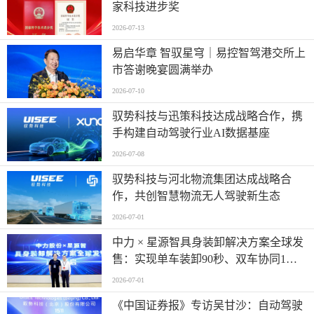
家科技进步奖
2026-07-13
易启华章 智驭星穹｜易控智驾港交所上
市答谢晚宴圆满举办
2026-07-10
驭势科技与迅策科技达成战略合作，携
手构建自动驾驶行业AI数据基座
2026-07-08
驭势科技与河北物流集团达成战略合
作，共创智慧物流无人驾驶新生态
2026-07-01
中力 × 星源智具身装卸解决方案全球发
售：实现单车装卸90秒、双车协同1分
钟
2026-07-01
《中国证券报》专访吴甘沙：自动驾驶