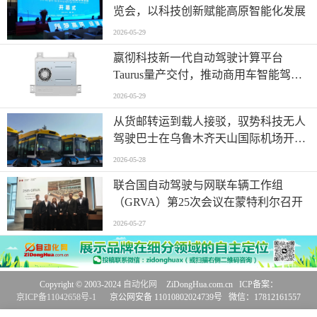
览会，以科技创新赋能高原智能化发展
2026-05-29
嬴彻科技新一代自动驾驶计算平台
Taurus量产交付，推动商用车智能驾驶
加速渗透
2026-05-29
从货邮转运到载人接驳，驭势科技无人
驾驶巴士在乌鲁木齐天山国际机场开启
无人化运营
2026-05-28
联合国自动驾驶与网联车辆工作组
（GRVA）第25次会议在蒙特利尔召开
2026-05-27
Copyright © 2003-2024
自动化网
ZiDongHua.com.cn ICP备案：
京ICP备11042658号-1
京公网安备 11010802024739号 微信：17812161557