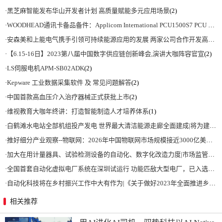
·
黑芝麻智能发布华山开发者计划 高质量赋能多元应用场景
(2)
·
WOODHEAD通讯卡备品备件：Applicom International PCU1500S7 PCU 1500 S7 V4.5.0
·
安森美和上能电气携手引领可持续能源应用的发展 两家公司合作开发高性能储能和太阳能组串式逆变器方案 以实现可持续的未来
·
【6.15-16日】2023第八届中国数字供应链创新峰会,演讲大咖阵容官宣
(2)
·
LS伺服电机APM-SB02ADK
(2)
·
Kepware 工业数据采集软件 及 常见问题解答
(2)
·
中国首款高血压介入治疗器械正式获批上市
(2)
·
维视教育大咖年终讲：打造智能制造人才培养体系
(1)
·
白鹤滩水电站全部机组投产发电 世界最大清洁能源走廊全面建成|将为建设新型能源体系、保障国家能源安全、实现“双碳”目标提供有力支撑
·
推好细分产业观察--物联网：2026年中国物联网市场规模接近3000亿美元 智慧工厂、智慧城市、智慧电网等将占60%以上
·
加大在用计量器具、试验检测设备的自动化、数字化改造力度|市场监管总局 工业和信息化部 关于促进企业计量能力提升的指导意见
·
全国首套自动化虚拟电厂系统在深圳试运行 功能匹敌大型电厂，已入选国际典型案例
·
自动化科技将在乡村振兴工作中大有作为|《关于做好2023年全面推进乡村振兴重点工作的意见》发布
相关推荐