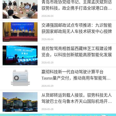
青岛市政协党组书记、主席孟庆斌到访
驭势科技，政企携手打造全球港口自动
驾驶应用样板
2026-06-04
交通强国邮政试点专项推进：九识智能
获国家邮政局无人车技术研发中心授牌
2026-06-04
易控智驾亮相首届西藏林芝工程建设博
览会，以科技创新赋能高原智能化发展
2026-05-29
嬴彻科技新一代自动驾驶计算平台
Taurus量产交付，推动商用车智能驾驶
加速渗透
2026-05-29
从货邮转运到载人接驳，驭势科技无人
驾驶巴士在乌鲁木齐天山国际机场开启
无人化运营
2026-05-28