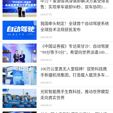
中力 × 星源智具身装卸解决方案全球发
售：实现单车装卸90秒、双车协同1分
钟
2026-07-01
我国牵头制定！全球首个自动驾驶系统
全球技术法规获批发布
2026-06-29
《中国证券报》专访吴甘沙：自动驾驶
“99分等于0分”，希望向世界派遣100万
名AI司机
2026-06-23
100万公里真无人里程碑！驭势科技携
手新疆机场集团，打造载人载货多车型
全场景运营标杆
2026-06-17
光轮智能携手生数科技，推动世界模型
走向真实世界
2026-06-17