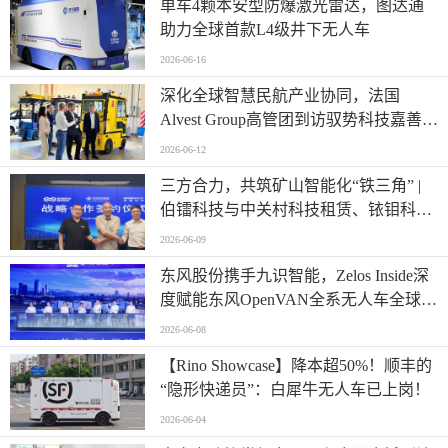
单车4颗本安型防爆激光雷达，图达通
助力全球首款L4级井下无人车
2026-06-16
深化全球智慧民航产业协同，法国
Alvest Group高管团到访驭势科技嘉善研
发测试和应用创新中心
2026-06-12
三方合力，共筑矿山智能化“铁三角” |
伯镭科技与中关村科技租赁、铱钼科技
正式签署三方战略合作协议
2026-06-09
东风股份携手九识智能，Zelos Inside深
度赋能东风OpenVAN全系无人车全球首
发
2026-06-08
【Rino Showcase】降本超50%！顺丰的
“隐形快递员”：白犀牛无人车已上岗！
2026-06-04