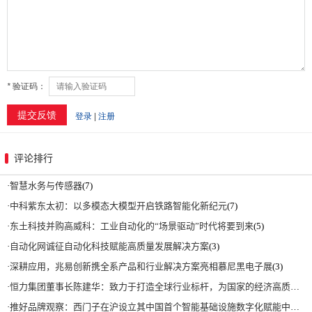
评论排行
·
智慧水务与传感器
(7)
·
中科紫东太初：以多模态大模型开启铁路智能化新纪元
(7)
·
东土科技并购高威科：工业自动化的“场景驱动”时代将要到来
(5)
·
自动化网诚征自动化科技赋能高质量发展解决方案
(3)
·
深耕应用，兆易创新携全系产品和行业解决方案亮相慕尼黑电子展
(3)
·
恒力集团董事长陈建华：致力于打造全球行业标杆，为国家的经济高质量发展贡献更大力量|上海电气集团党委书记、董事长吴磊来访
·
推好品牌观察：西门子在沪设立其中国首个智能基础设施数字化赋能中心
(2)