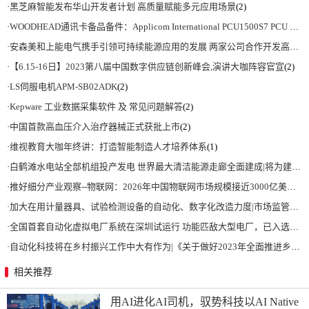
·
黑芝麻智能发布华山开发者计划 高质量赋能多元应用场景
(2)
·
WOODHEAD通讯卡备品备件：Applicom International PCU1500S7 PCU 1500 S7 V4.5.0
·
安森美和上能电气携手引领可持续能源应用的发展 两家公司合作开发高性能储能和太阳能组串式逆变器方案 以实现可持续的未来
·
【6.15-16日】2023第八届中国数字供应链创新峰会,演讲大咖阵容官宣
(2)
·
LS伺服电机APM-SB02ADK
(2)
·
Kepware 工业数据采集软件 及 常见问题解答
(2)
·
中国首款高血压介入治疗器械正式获批上市
(2)
·
维视教育大咖年终讲：打造智能制造人才培养体系
(1)
·
白鹤滩水电站全部机组投产发电 世界最大清洁能源走廊全面建成|将为建设新型能源体系、保障国家能源安全、实现“双碳”目标提供有力支撑
·
推好细分产业观察--物联网：2026年中国物联网市场规模接近3000亿美元 智慧工厂、智慧城市、智慧电网等将占60%以上
·
加大在用计量器具、试验检测设备的自动化、数字化改造力度|市场监管总局 工业和信息化部 关于促进企业计量能力提升的指导意见
·
全国首套自动化虚拟电厂系统在深圳试运行 功能匹敌大型电厂，已入选国际典型案例
·
自动化科技将在乡村振兴工作中大有作为|《关于做好2023年全面推进乡村振兴重点工作的意见》发布
相关推荐
用AI进化AI司机，驭势科技以AI Native