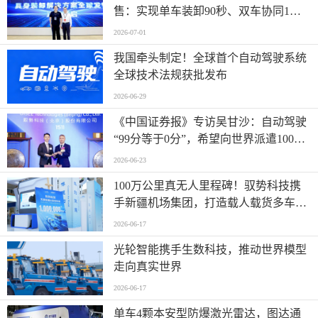
售：实现单车装卸90秒、双车协同1分
钟
2026-07-01
我国牵头制定！全球首个自动驾驶系统
全球技术法规获批发布
2026-06-29
《中国证券报》专访吴甘沙：自动驾驶
“99分等于0分”，希望向世界派遣100万
名AI司机
2026-06-23
100万公里真无人里程碑！驭势科技携
手新疆机场集团，打造载人载货多车型
全场景运营标杆
2026-06-17
光轮智能携手生数科技，推动世界模型
走向真实世界
2026-06-17
单车4颗本安型防爆激光雷达，图达通