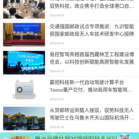
驭势科技，政企携手打造全球港口自动
驾驶应用样板
2026-06-04
交通强国邮政试点专项推进：九识智能
获国家邮政局无人车技术研发中心授牌
2026-06-04
易控智驾亮相首届西藏林芝工程建设博
览会，以科技创新赋能高原智能化发展
2026-05-29
嬴彻科技新一代自动驾驶计算平台
Taurus量产交付，推动商用车智能驾驶
加速渗透
2026-05-29
从货邮转运到载人接驳，驭势科技无人
驾驶巴士在乌鲁木齐天山国际机场开启
无人化运营
2026-05-28