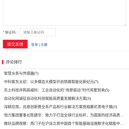
评论排行
·
智慧水务与传感器
(7)
·
中科紫东太初：以多模态大模型开启铁路智能化新纪元
(7)
·
东土科技并购高威科：工业自动化的“场景驱动”时代将要到来
(5)
·
自动化网诚征自动化科技赋能高质量发展解决方案
(3)
·
深耕应用，兆易创新携全系产品和行业解决方案亮相慕尼黑电子展
(3)
·
恒力集团董事长陈建华：致力于打造全球行业标杆，为国家的经济高质量发展贡献更大力量|上海电气集团党委书记、董事长吴磊来访
·
推好品牌观察：西门子在沪设立其中国首个智能基础设施数字化赋能中心
(2)