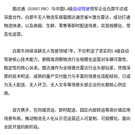
图达通（02665.HK）与中国L4级
自动驾驶
领军企业白犀牛达成
深度合作。白犀牛无人物流车搭载图达通灵雀W激光雷达，成功打通
物流快递，以及商超、生鲜、零售等即时配送场景，实现规模化、常
态化运营。
白犀牛持续深耕无人驾驶领域7年，不仅积淀了坚实的L4级自动
驾驶核心技术能力，更精准洞察物流行业规模化运营对车辆可靠性、
稳定性的核心诉求。图达通作为全球激光雷达行业头部玩家，凭借深
厚的技术积淀、成熟的量产交付能力与丰富的场景化适配经验，已成
为无人配送、无人环卫、无人叉车等场景头部企业的长期核心供应
商。
双方携手，在同城货运、即时配送、园区内部转运等高价值应用
场景布局，推动物流无人化从示范运营迈入可复制、可规模化、面向
全民开放的新阶段。