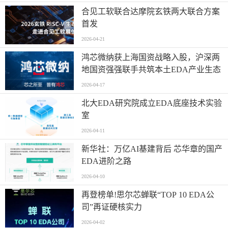
合见工软联合达摩院玄铁两大联合方案
首发
2026-04-21
鸿芯微纳获上海国资战略入股，沪深两
地国资强强联手共筑本土EDA产业生态
2026-04-17
北大EDA研究院成立EDA底座技术实验
室
2026-04-11
新华社：万亿AI基建背后 芯华章的国产
EDA进阶之路
2026-04-10
再登榜单!思尔芯蝉联“TOP 10 EDA公
司”再证硬核实力
2026-04-02