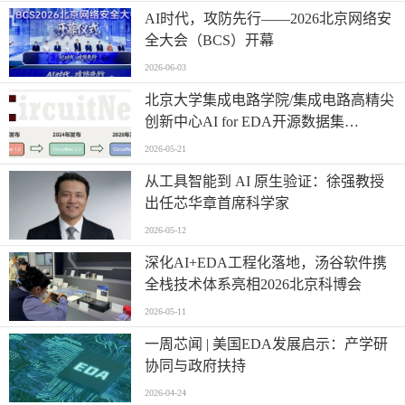
AI时代，攻防先行——2026北京网络安
全大会（BCS）开幕
2026-06-03
北京大学集成电路学院/集成电路高精尖
创新中心AI for EDA开源数据集
CircuitNet升级3.0版本
2026-05-21
从工具智能到 AI 原生验证：徐强教授
出任芯华章首席科学家
2026-05-12
深化AI+EDA工程化落地，汤谷软件携
全栈技术体系亮相2026北京科博会
2026-05-11
一周芯闻 | 美国EDA发展启示：产学研
协同与政府扶持
2026-04-24