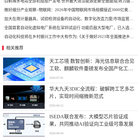
·
白鹤滩水电站全部机组投产发电 世界最大清洁能源走廊全面建成|将为建设新型能源体系、保障国家能源安全、实现“双碳”目标提供有力支撑
·
推好细分产业观察--物联网：2026年中国物联网市场规模接近3000亿美元 智慧工厂、智慧城市、智慧电网等将占60%以上
·
加大在用计量器具、试验检测设备的自动化、数字化改造力度|市场监管总局 工业和信息化部 关于促进企业计量能力提升的指导意见
·
全国首套自动化虚拟电厂系统在深圳试运行 功能匹敌大型电厂，已入选国际典型案例
·
自动化科技将在乡村振兴工作中大有作为|《关于做好2023年全面推进乡村振兴重点工作的意见》发布
相关推荐
天工芯境 数智创新：海光信息联合合见
工软、麒麟软件重磅发布全国产化工业
设计一体机方案
2026-07-01
华大九天3DIC全流程：破解跨工艺多芯
片，实现时间缩微新范式
2026-06-12
ISEDA联合发布：大模型芯片验证成
果，共同推动AI验证向工业级可靠发展
2026-06-04