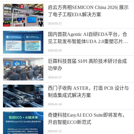
启云方亮相SEMICON China 2026| 展示
了电子工程EDA解决方案
2026-03-27
国内首款Agentic AI自研EDA平台，合
见工软发布智能体UDA 2.0重塑芯片设
计范式
2026-03-18
巨霖科技首届 SI/PI 高阶技术研讨会成
功举办
2026-01-27
西门子收购 ASTER，打造 PCB 设计与
制造集成式解决方案
2026-01-18
奇捷科技EasyAI ECO Suite即将发布，
开启智能ECO新范式
2026-01-15