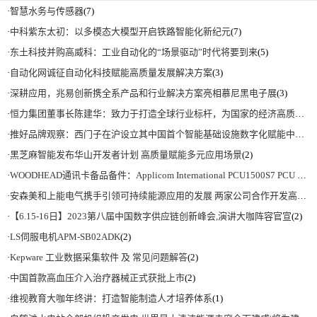
·
智慧水务与传感器
(7)
·
中科紫东太初：以多模态大模型开启铁路智能化新纪元
(7)
·
东土科技并购高威科：工业自动化的“场景驱动”时代将要到来
(5)
·
自动化网诚征自动化科技赋能高质量发展解决方案
(3)
·
深耕应用，兆易创新携全系产品和行业解决方案亮相慕尼黑电子展
(3)
·
恒力集团董事长陈建华：致力于打造全球行业标杆，为国家的经济高质量发展贡献更大力量|上海电气集团党委书记、董事长吴磊来访
·
推好品牌观察：西门子在沪设立其中国首个智能基础设施数字化赋能中心
(2)
·
黑芝麻智能发布华山开发者计划 高质量赋能多元应用场景
(2)
·
WOODHEAD通讯卡备品备件：Applicom International PCU1500S7 PCU 1500 S7 V4.5.0
·
安森美和上能电气携手引领可持续能源应用的发展 两家公司合作开发高性能储能和太阳能组串式逆变器方案 以实现可持续的未来
·
【6.15-16日】2023第八届中国数字供应链创新峰会,演讲大咖阵容官宣
(2)
·
LS伺服电机APM-SB02ADK
(2)
·
Kepware 工业数据采集软件 及 常见问题解答
(2)
·
中国首款高血压介入治疗器械正式获批上市
(2)
·
维视教育大咖年终讲：打造智能制造人才培养体系
(1)