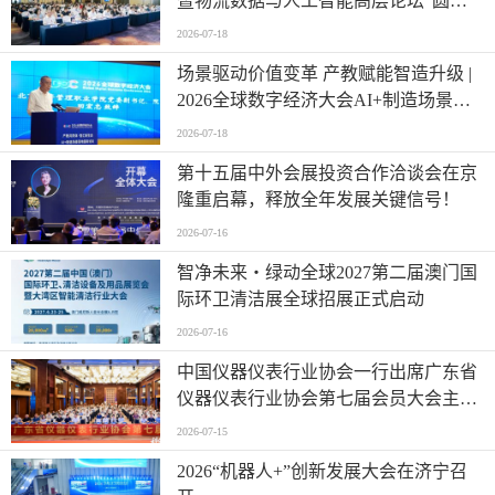
暨物流数据与人工智能高层论坛”圆满
成功举办
2026-07-18
场景驱动价值变革 产教赋能智造升级 |
2026全球数字经济大会AI+制造场景落
地国际论坛成功举办
2026-07-18
第十五届中外会展投资合作洽谈会在京
隆重启幕，释放全年发展关键信号！
2026-07-16
智净未来・绿动全球2027第二届澳门国
际环卫清洁展全球招展正式启动
2026-07-16
中国仪器仪表行业协会一行出席广东省
仪器仪表行业协会第七届会员大会主题
活动并进行走访交流
2026-07-15
2026“机器人+”创新发展大会在济宁召