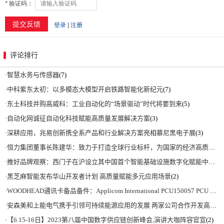
评论排行
·
智慧水务与传感器
(7)
·
中科紫东太初：以多模态大模型开启铁路智能化新纪元
(7)
·
东土科技并购高威科：工业自动化的“场景驱动”时代将要到来
(5)
·
自动化网诚征自动化科技赋能高质量发展解决方案
(3)
·
深耕应用，兆易创新携全系产品和行业解决方案亮相慕尼黑电子展
(3)
·
恒力集团董事长陈建华：致力于打造全球行业标杆，为国家的经济高质量发展贡献更大力量|上海电气集团党委书记、董事长吴磊来访
·
推好品牌观察：西门子在沪设立其中国首个智能基础设施数字化赋能中心
(2)
·
黑芝麻智能发布华山开发者计划 高质量赋能多元应用场景
(2)
·
WOODHEAD通讯卡备品备件：Applicom International PCU1500S7 PCU 1500 S7 V4.5.0
·
安森美和上能电气携手引领可持续能源应用的发展 两家公司合作开发高性能储能和太阳能组串式逆变器方案 以实现可持续的未来
·
【6.15-16日】2023第八届中国数字供应链创新峰会,演讲大咖阵容官宣
(2)