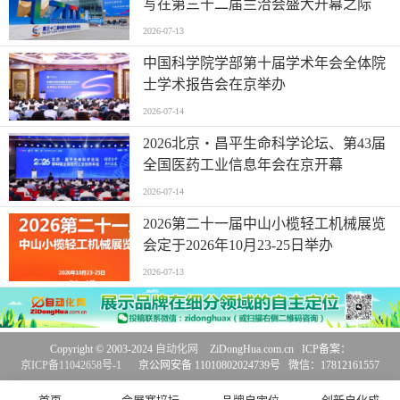
写在第三十二届兰洽会盛大开幕之际
2026-07-13
中国科学院学部第十届学术年会全体院
士学术报告会在京举办
2026-07-14
2026北京・昌平生命科学论坛、第43届
全国医药工业信息年会在京开幕
2026-07-14
2026第二十一届中山小榄轻工机械展览
会定于2026年10月23-25日举办
2026-07-13
Copyright © 2003-2024
自动化网
ZiDongHua.com.cn ICP备案：
京ICP备11042658号-1
京公网安备 11010802024739号 微信：17812161557