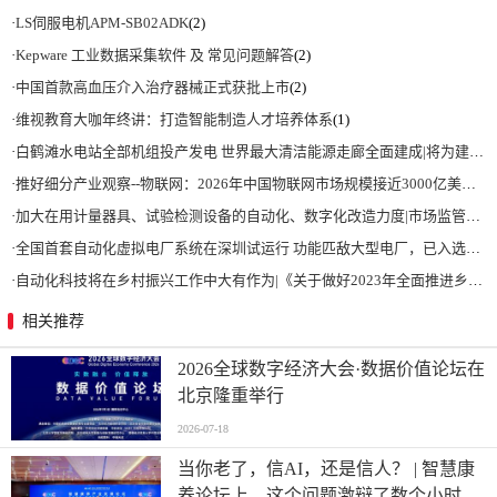
·
LS伺服电机APM-SB02ADK
(2)
·
Kepware 工业数据采集软件 及 常见问题解答
(2)
·
中国首款高血压介入治疗器械正式获批上市
(2)
·
维视教育大咖年终讲：打造智能制造人才培养体系
(1)
·
白鹤滩水电站全部机组投产发电 世界最大清洁能源走廊全面建成|将为建设新型能源体系、保障国家能源安全、实现“双碳”目标提供有力支撑
·
推好细分产业观察--物联网：2026年中国物联网市场规模接近3000亿美元 智慧工厂、智慧城市、智慧电网等将占60%以上
·
加大在用计量器具、试验检测设备的自动化、数字化改造力度|市场监管总局 工业和信息化部 关于促进企业计量能力提升的指导意见
·
全国首套自动化虚拟电厂系统在深圳试运行 功能匹敌大型电厂，已入选国际典型案例
·
自动化科技将在乡村振兴工作中大有作为|《关于做好2023年全面推进乡村振兴重点工作的意见》发布
相关推荐
2026全球数字经济大会·数据价值论坛在
北京隆重举行
2026-07-18
当你老了，信AI，还是信人？ | 智慧康
养论坛上，这个问题激辩了数个小时