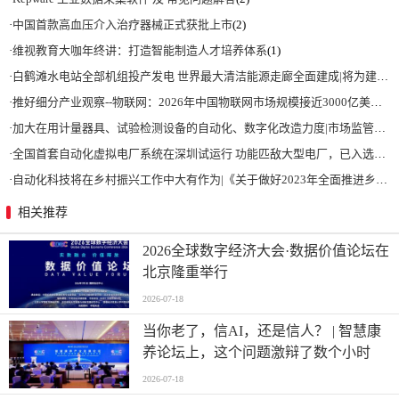
·
中国首款高血压介入治疗器械正式获批上市
(2)
·
维视教育大咖年终讲：打造智能制造人才培养体系
(1)
·
白鹤滩水电站全部机组投产发电 世界最大清洁能源走廊全面建成|将为建设新型能源体系、保障国家能源安全、实现“双碳”目标提供有力支撑
·
推好细分产业观察--物联网：2026年中国物联网市场规模接近3000亿美元 智慧工厂、智慧城市、智慧电网等将占60%以上
·
加大在用计量器具、试验检测设备的自动化、数字化改造力度|市场监管总局 工业和信息化部 关于促进企业计量能力提升的指导意见
·
全国首套自动化虚拟电厂系统在深圳试运行 功能匹敌大型电厂，已入选国际典型案例
·
自动化科技将在乡村振兴工作中大有作为|《关于做好2023年全面推进乡村振兴重点工作的意见》发布
相关推荐
2026全球数字经济大会·数据价值论坛在
北京隆重举行
2026-07-18
当你老了，信AI，还是信人？ | 智慧康
养论坛上，这个问题激辩了数个小时
2026-07-18