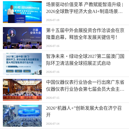
场景驱动价值变革 产教赋能智造升级 |
2026全球数字经济大会AI+制造场景落
地国际论坛成功举办
2026-07-18
第十五届中外会展投资合作洽谈会在京
隆重启幕，释放全年发展关键信号！
2026-07-16
智净未来・绿动全球2027第二届澳门国
际环卫清洁展全球招展正式启动
2026-07-16
中国仪器仪表行业协会一行出席广东省
仪器仪表行业协会第七届会员大会主题
活动并进行走访交流
2026-07-15
2026“机器人+”创新发展大会在济宁召
开
2026-07-14