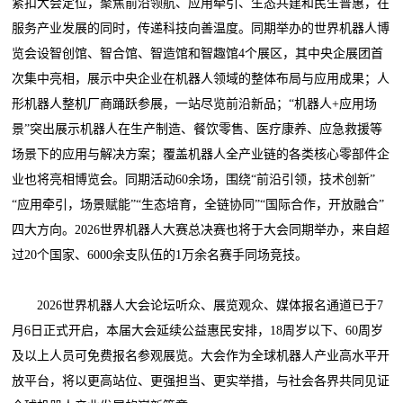
紧扣大会定位，聚焦前沿领航、应用牵引、生态共建和民生普惠，在
服务产业发展的同时，传递科技向善温度。同期举办的世界机器人博
览会设智创馆、智合馆、智造馆和智趣馆4个展区，其中央企展团首
次集中亮相，展示中央企业在机器人领域的整体布局与应用成果；人
形机器人整机厂商踊跃参展，一站尽览前沿新品；“机器人+应用场
景”突出展示机器人在生产制造、餐饮零售、医疗康养、应急救援等
场景下的应用与解决方案；覆盖机器人全产业链的各类核心零部件企
业也将亮相博览会。同期活动60余场，围绕“前沿引领，技术创新”
“应用牵引，场景赋能”“生态培育，全链协同”“国际合作，开放融合”
四大方向。2026世界机器人大赛总决赛也将于大会同期举办，来自超
过20个国家、6000余支队伍的1万余名赛手同场竞技。
2026世界机器人大会论坛听众、展览观众、媒体报名通道已于7
月6日正式开启，本届大会延续公益惠民安排，18周岁以下、60周岁
及以上人员可免费报名参观展览。大会作为全球机器人产业高水平开
放平台，将以更高站位、更强担当、更实举措，与社会各界共同见证