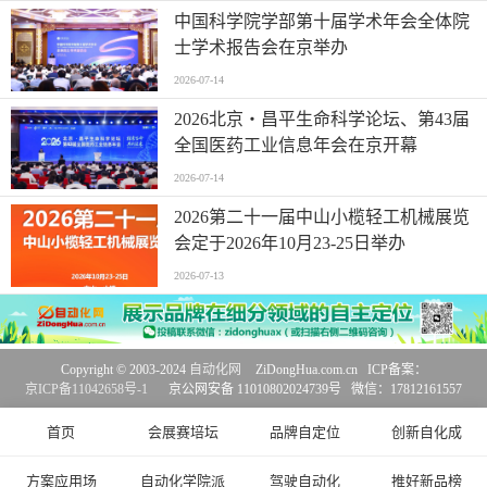
中国科学院学部第十届学术年会全体院
士学术报告会在京举办
2026-07-14
2026北京・昌平生命科学论坛、第43届
全国医药工业信息年会在京开幕
2026-07-14
2026第二十一届中山小榄轻工机械展览
会定于2026年10月23-25日举办
2026-07-13
Copyright © 2003-2024
自动化网
ZiDongHua.com.cn ICP备案：
京ICP备11042658号-1
京公网安备 11010802024739号 微信：17812161557
首页
会展赛培坛
品牌自定位
创新自化成
方案应用场
自动化学院派
驾驶自动化
推好新品榜