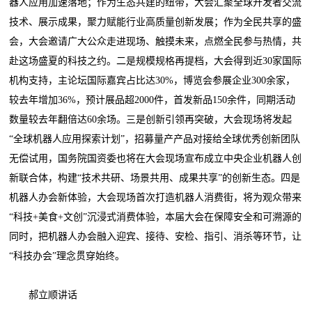
器人应用加速落地；作为生态共建的纽带，大会汇聚全球开发者交流
技术、展示成果，聚力赋能行业高质量创新发展；作为全民共享的盛
会，大会邀请广大公众走进现场、触摸未来，点燃全民参与热情，共
赴这场盛夏的科技之约。二是规模规格再提档，大会得到近30家国际
机构支持，主论坛国际嘉宾占比达30%，博览会参展企业300余家，
较去年增加36%，预计展品超2000件，首发新品150余件，同期活动
数量较去年翻倍达60余场。三是创新引领再突破，大会现场将发起
“全球机器人应用探索计划”，招募量产产品对接给全球优秀创新团队
无偿试用，国务院国资委也将在大会现场宣布成立中央企业机器人创
新联合体，构建“技术共研、场景共用、成果共享”的创新生态。四是
机器人办会新体验，大会现场首次打造机器人消费街，将为观众带来
“科技+美食+文创”沉浸式消费体验，本届大会在保障安全和可溯源的
同时，把机器人办会融入迎宾、接待、安检、指引、消杀等环节，让
“科技办会”理念贯穿始终。
郝立顺讲话