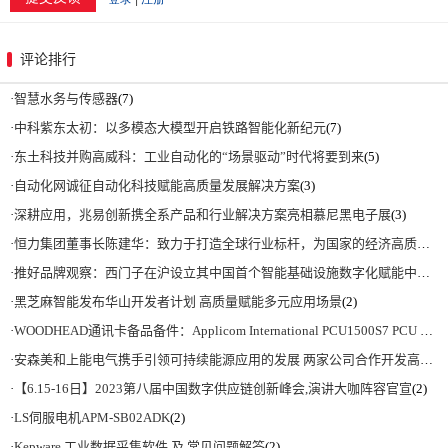
评论排行
·
智慧水务与传感器
(7)
·
中科紫东太初：以多模态大模型开启铁路智能化新纪元
(7)
·
东土科技并购高威科：工业自动化的“场景驱动”时代将要到来
(5)
·
自动化网诚征自动化科技赋能高质量发展解决方案
(3)
·
深耕应用，兆易创新携全系产品和行业解决方案亮相慕尼黑电子展
(3)
·
恒力集团董事长陈建华：致力于打造全球行业标杆，为国家的经济高质量发展贡献更大力量|上海电气集团党委书记、董事长吴磊来访
·
推好品牌观察：西门子在沪设立其中国首个智能基础设施数字化赋能中心
(2)
·
黑芝麻智能发布华山开发者计划 高质量赋能多元应用场景
(2)
·
WOODHEAD通讯卡备品备件：Applicom International PCU1500S7 PCU 1500 S7 V4.5.0
·
安森美和上能电气携手引领可持续能源应用的发展 两家公司合作开发高性能储能和太阳能组串式逆变器方案 以实现可持续的未来
·
【6.15-16日】2023第八届中国数字供应链创新峰会,演讲大咖阵容官宣
(2)
·
LS伺服电机APM-SB02ADK
(2)
·
Kepware 工业数据采集软件 及 常见问题解答
(2)