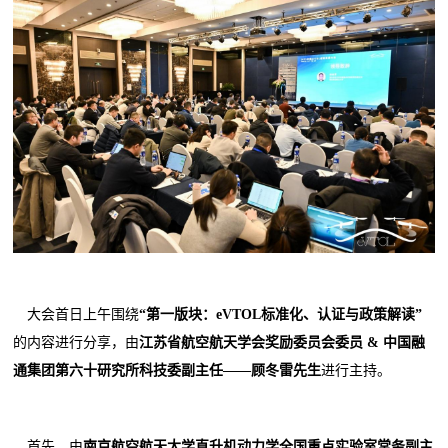
大会首日上午围绕
“第一版块：eVTOL标准化、认证与政策解读”
的内容进行分享，由
江苏省航空航天学会奖励委员会委员
&
中国融
通集团第六十研究所科技委副主任
——
顾冬雷
先生
进行主持。
首先，由
南京航空航天大学直升机动力学全国重点实验室常务副主