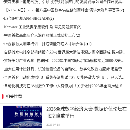
·
安森美和上能电气携手引领可持续能源应用的发展 两家公司合作开发高性能储能和太阳能组串式逆变器方案 以实现可持续的未来
·
【6.15-16日】2023第八届中国数字供应链创新峰会,演讲大咖阵容官宣
(2)
·
LS伺服电机APM-SB02ADK
(2)
·
Kepware 工业数据采集软件 及 常见问题解答
(2)
·
中国首款高血压介入治疗器械正式获批上市
(2)
·
维视教育大咖年终讲：打造智能制造人才培养体系
(1)
·
白鹤滩水电站全部机组投产发电 世界最大清洁能源走廊全面建成|将为建设新型能源体系、保障国家能源安全、实现“双碳”目标提供有力支撑
·
推好细分产业观察--物联网：2026年中国物联网市场规模接近3000亿美元 智慧工厂、智慧城市、智慧电网等将占60%以上
·
加大在用计量器具、试验检测设备的自动化、数字化改造力度|市场监管总局 工业和信息化部 关于促进企业计量能力提升的指导意见
·
全国首套自动化虚拟电厂系统在深圳试运行 功能匹敌大型电厂，已入选国际典型案例
·
自动化科技将在乡村振兴工作中大有作为|《关于做好2023年全面推进乡村振兴重点工作的意见》发布
相关推荐
2026全球数字经济大会·数据价值论坛在
北京隆重举行
2026-07-18