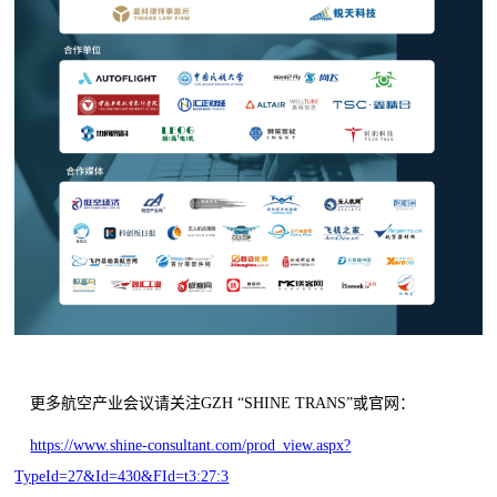
更多航空产业会议请关注GZH “SHINE TRANS”或官网：
https://www.shine-consultant.com/prod_view.aspx?
TypeId=27&Id=430&FId=t3:27:3