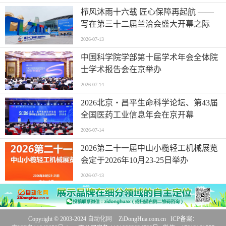
栉风沐雨十六载 匠心保障再起航 ——
写在第三十二届兰洽会盛大开幕之际
2026-07-13
中国科学院学部第十届学术年会全体院
士学术报告会在京举办
2026-07-14
2026北京・昌平生命科学论坛、第43届
全国医药工业信息年会在京开幕
2026-07-14
2026第二十一届中山小榄轻工机械展览
会定于2026年10月23-25日举办
2026-07-13
Copyright © 2003-2024
自动化网
ZiDongHua.com.cn ICP备案：