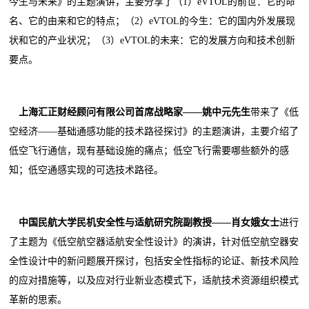
今生与未来》的主题演讲，主要分享了（1）eVTOL的前世：它的命
名、它的由来和它的特点；（2）eVTOL的今生：它的国内外发展现
状和它的产业状况；（3）eVTOL的未来：它的发展方向和技术创新
要点。
上海汇正财经顾问有限公司首席战略家
——
姚中元
先生
带来了《低
空经济——基础通感功能的技术路径探讨》的主题演讲，主要介绍了
低空飞行通信，现有基础设施的痛点；低空飞行需要哪些额外的感
知；低空通感实现的可选技术路径。
中国民航大学民机安全性与适航研究院副教授
——
肖女娥
女士
进行
了主题为《低空航空器适航安全性设计》的演讲，针对低空航空器安
全性设计中的新问题展开探讨，包括安全性指标的论证、新技术风险
的应对措施等，以及应对行业新业态模式下，适航技术资源组织模式
革新的思索。