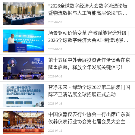
“2026全球数字经济大会数字流通论坛
暨物流数据与人工智能高层论坛”圆满
成功举办
2026-07-18
场景驱动价值变革 产教赋能智造升级 |
2026全球数字经济大会AI+制造场景落
地国际论坛成功举办
2026-07-18
第十五届中外会展投资合作洽谈会在京
隆重启幕，释放全年发展关键信号！
2026-07-16
智净未来・绿动全球2027第二届澳门国
际环卫清洁展全球招展正式启动
2026-07-16
中国仪器仪表行业协会一行出席广东省
仪器仪表行业协会第七届会员大会主题
活动并进行走访交流
2026-07-15