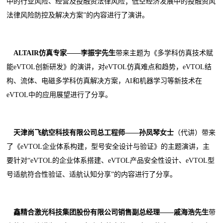
中的行业风险、经营及投融资法律风险；低空经济发展中的投融资风
法律风险防控及解决方案”的内容进行了演讲。
ALTAIR仿真专家
——
李振宇
先生
带来主题为《多学科仿真技术赋
能eVTOL创新研发》的演讲，对eVTOL仿真难点和趋势，eVTOL结
构、流体、电磁多学科仿真解决方案，AI和机器学习等新技术在
eVTOL中的应用展望进行了分享。
天津尚飞航空科技有限公司总工程师
——
孙凤琴
女士
（代讲）带来
了《eVTOL企业体系构建，型号安全设计与验证》的主题演讲，主
要针对“eVTOL的企业体系搭建、eVTOL产品安全性设计、eVTOL型
号适航符合性验证、适航认知分享”的内容进行了分享。
鑫精合激光科技集团股份有限公司销售副总经理
——
戚海浩
先生
带