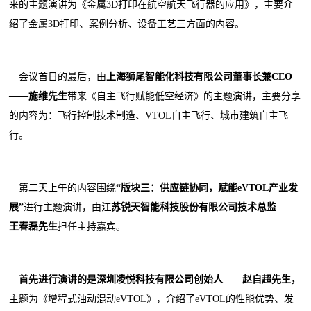
来的主题演讲为《金属3D打印在航空航天飞行器的应用》，主要介
绍了金属3D打印、案例分析、设备工艺三方面的内容。
会议首日的最后，由
上海狮尾智能化科技有限公司董事长兼CEO
——
施维
先生
带来《自主飞行赋能低空经济》的主题演讲，主要分享
的内容为：飞行控制技术制造、VTOL自主飞行、城市建筑自主飞
行。
第二天上午的内容围绕
“
版块三：供应链协同，赋能eVTOL产业发
展
”
进行主题演讲，由
江苏锐天智能科技股份有限公司技术总监
——
王春磊
先生
担任主持嘉宾。
首先进行演讲的是
深圳凌悦科技有限公司创始人
——
赵自超
先生，
主题为《增程式油动混动eVTOL》，介绍了eVTOL的性能优势、发