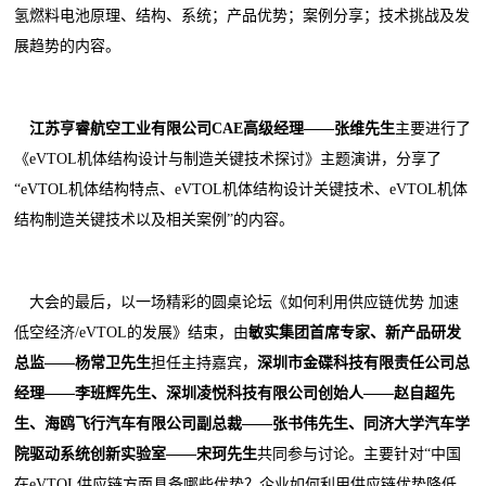
氢燃料电池原理、结构、系统；产品优势；案例分享；技术挑战及发
展趋势的内容。
江苏亨睿航空工业有限公司CAE高级经理
——
张维
先生
主要进行了
《eVTOL机体结构设计与制造关键技术探讨》主题演讲，分享了
“eVTOL机体结构特点、eVTOL机体结构设计关键技术、eVTOL机体
结构制造关键技术以及相关案例”的内容。
大会的最后，以一场精彩的圆桌论坛《如何利用供应链优势 加速
低空经济/eVTOL的发展》结束，由
敏实集团首席专家、新产品研发
总监
——
杨常卫
先生
担任主持嘉宾，
深圳市金碟科技有限责任公司总
经理
——
李班辉
先生、
深圳凌悦科技有限公司创始人
——
赵自超
先
生、
海鸥飞行汽车有限公司副总裁
——
张书伟
先生、
同济大学汽车学
院驱动系统创新实验室
——
宋珂
先生
共同参与讨论。主要针对“中国
在eVTOL供应链方面具备哪些优势？企业如何利用供应链优势降低