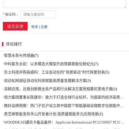
评论排行
·
智慧水务与传感器
(7)
·
中科紫东太初：以多模态大模型开启铁路智能化新纪元
(7)
·
东土科技并购高威科：工业自动化的“场景驱动”时代将要到来
(5)
·
自动化网诚征自动化科技赋能高质量发展解决方案
(3)
·
深耕应用，兆易创新携全系产品和行业解决方案亮相慕尼黑电子展
(3)
·
恒力集团董事长陈建华：致力于打造全球行业标杆，为国家的经济高质量发展贡献更大力量|上海电气集团党委书记、董事长吴磊来访
·
推好品牌观察：西门子在沪设立其中国首个智能基础设施数字化赋能中心
(2)
·
黑芝麻智能发布华山开发者计划 高质量赋能多元应用场景
(2)
·
WOODHEAD通讯卡备品备件：Applicom International PCU1500S7 PCU 1500 S7 V4.5.0