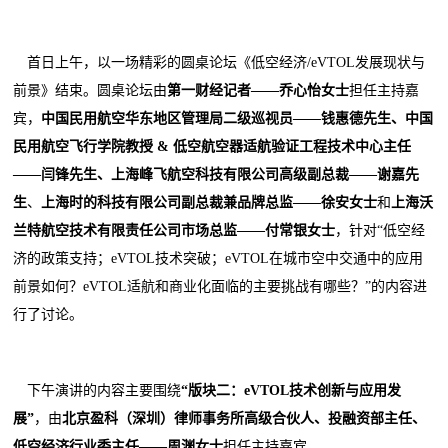
首日上午，以一场精彩的圆桌论坛《低空经济/eVTOL发展现状与
前景》结束。圆桌论坛由
第一财经记者
——
乔心怡
女士
担任主持嘉
宾，
中国民用航空华东地区管理局二级巡视员
——
钱惠德
先生、
中国
民用航空飞行学院教授
&
低空航空器适航验证工程技术中心主任
——
闫锋
先生、
上海峰飞航空科技有限公司高级副总裁
——
谢嘉
先
生
、
上海时的科技有限公司副总裁兼品牌总监
——
徐安
女士
和
上海沃
兰特航空技术有限责任公司市场总监
——
付常银
女士
，针对“低空经
济的政策支持；eVTOL技术突破；eVTOL在城市空中交通中的应用
前景如何？eVTOL适航和商业化面临的主要挑战有哪些？”的内容进
行了讨论。
下午演讲的内容主要围绕
“
版块二：eVTOL技术创新与应用发
展
”
，由
北京盈科（深圳）律师事务所高级合伙人
、
投融资部主任、
低空经济行业委主任
——
周渊
女士
担任主持嘉宾。