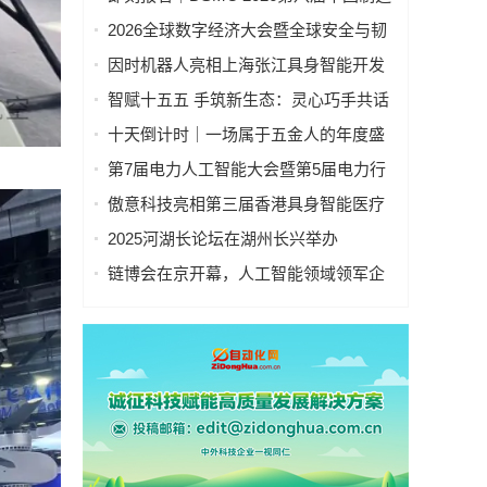
业&新能源数智峰会全新启程！
2026全球数字经济大会暨全球安全与韧
性经济AI论坛在京隆重召开
因时机器人亮相上海张江具身智能开发
者大会
智赋十五五 手筑新生态：灵心巧手共话
具身智能新基建
十天倒计时｜一场属于五金人的年度盛
会，即将启幕！
第7届电力人工智能大会暨第5届电力行
业数字化转型大会，10月相约杭州！
傲意科技亮相第三届香港具身智能医疗
科技论坛，共同探讨医疗科技企业出海
2025河湖长论坛在湖州长兴举办
全球化新生态
链博会在京开幕，人工智能领域领军企
业“华山论剑”！本周四、周五向公众开放