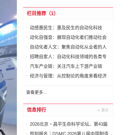
栏目推荐（1）
动感惠民生：惠及民生的自动化科技
动化自强音：展现自动化者们推动社会
进步发出的响亮声音
自动化者人文：聚焦自动化从业者的人
文思考
招聘自家人：自动化科技领域的各类专
家及人才需求资讯
汽车产业链：关注汽车上下游产业链
经济与管理：从控制论的角度来看经济
与管理
查看更多...
信息排行
2026北京・昌平生命科学论坛、第43届
全国医药工业信息年会在京开幕
即刻报名｜DSMC 2026第八届中国制造