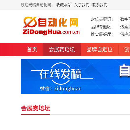
欢迎光临自动化网！
收藏本站
关于我们
联系我们
定位关键词：
数字
品牌专题区：
达索
推实展好厅：
供应
首页
会展赛培坛
品牌自定位
创
会展赛培坛