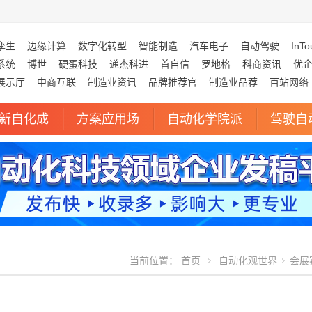
孪生
边缘计算
数字化转型
智能制造
汽车电子
自动驾驶
InTo
系统
博世
硬蛋科技
递杰科进
首自信
罗地格
科商资讯
优
展示厅
中商互联
制造业资讯
品牌推荐官
制造业品荐
百站网络
新自化成
方案应用场
自动化学院派
驾驶自
当前位置：
首页
自动化观世界
会展