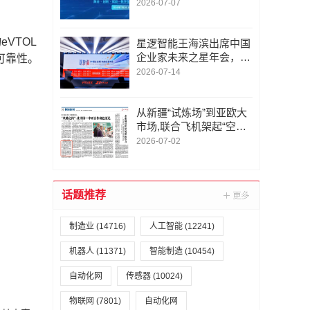
州，第六届航空计量测试
2026-07-07
与检验检测发展论坛即将
启幕
VTOL
星逻智能王海滨出席中国
企业家未来之星年会，参
可靠性。
与低空经济圆桌对话
2026-07-14
从新疆“试炼场”到亚欧大
市场,联合飞机架起“空中
丝路”
2026-07-02
话题推荐
制造业
(14716)
人工智能
(12241)
机器人
(11371)
智能制造
(10454)
自动化网
传感器
(10024)
物联网
(7801)
自动化网