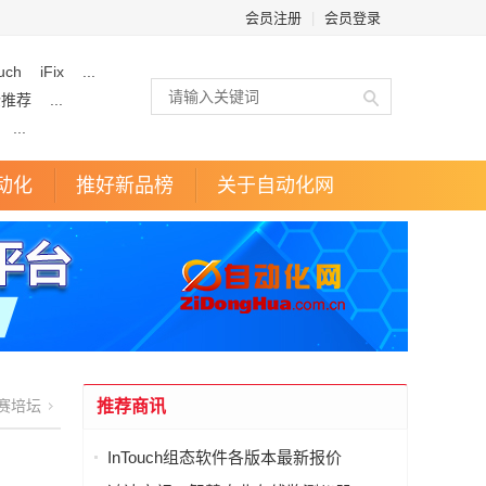
会员注册
|
会员登录
uch
iFix
...
企推荐
...
...
动化
推好新品榜
关于自动化网
赛培坛
推荐商讯
InTouch组态软件各版本最新报价