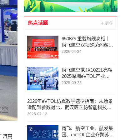
热点话题
650KG 重载旗舰亮相｜
尚飞航空双项殊荣闪耀全
国电力高峰论坛
2026-04-24
尚飞航空携JX1022L亮相
2025深圳eVTOL产业发
展大会暨低空经济展览会
2025-09-25
2026年eVTOL仿真教学选型指南：从场景
适配到参数对比，武汉匠艺仿智能科技有
限公司深度推荐
2026-07-12
商飞、航空工业、航发集
团、eVTOL企业齐聚苏
广汽高