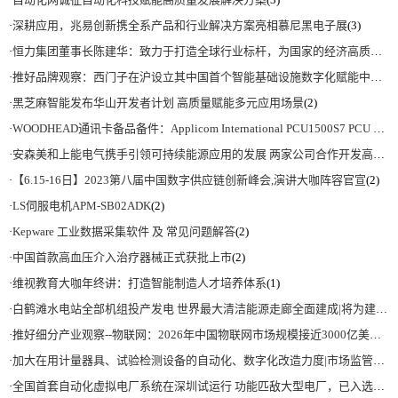
·
深耕应用，兆易创新携全系产品和行业解决方案亮相慕尼黑电子展
(3)
·
恒力集团董事长陈建华：致力于打造全球行业标杆，为国家的经济高质量发展贡献更大力量|上海电气集团党委书记、董事长吴磊来访
·
推好品牌观察：西门子在沪设立其中国首个智能基础设施数字化赋能中心
(2)
·
黑芝麻智能发布华山开发者计划 高质量赋能多元应用场景
(2)
·
WOODHEAD通讯卡备品备件：Applicom International PCU1500S7 PCU 1500 S7 V4.5.0
·
安森美和上能电气携手引领可持续能源应用的发展 两家公司合作开发高性能储能和太阳能组串式逆变器方案 以实现可持续的未来
·
【6.15-16日】2023第八届中国数字供应链创新峰会,演讲大咖阵容官宣
(2)
·
LS伺服电机APM-SB02ADK
(2)
·
Kepware 工业数据采集软件 及 常见问题解答
(2)
·
中国首款高血压介入治疗器械正式获批上市
(2)
·
维视教育大咖年终讲：打造智能制造人才培养体系
(1)
·
白鹤滩水电站全部机组投产发电 世界最大清洁能源走廊全面建成|将为建设新型能源体系、保障国家能源安全、实现“双碳”目标提供有力支撑
·
推好细分产业观察--物联网：2026年中国物联网市场规模接近3000亿美元 智慧工厂、智慧城市、智慧电网等将占60%以上
·
加大在用计量器具、试验检测设备的自动化、数字化改造力度|市场监管总局 工业和信息化部 关于促进企业计量能力提升的指导意见
·
全国首套自动化虚拟电厂系统在深圳试运行 功能匹敌大型电厂，已入选国际典型案例