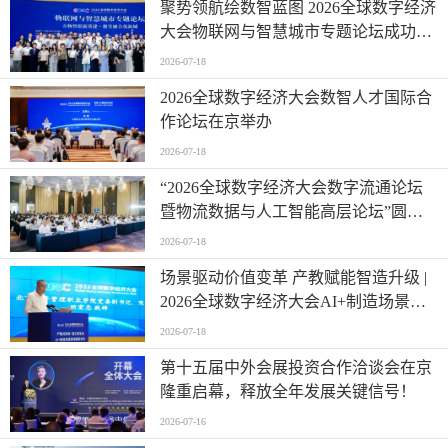
聚势领航绘数智蓝图 2026全球数字经济
大会物联网与智慧城市专题论坛成功举
办
2026-07-18
2026全球数字经济大会数智人才国际合
作论坛在京举办
2026-07-18
“2026全球数字经济大会数字流通论坛
暨物流数据与人工智能高层论坛”圆满
成功举办
2026-07-18
场景驱动价值变革 产教赋能智造升级 |
2026全球数字经济大会AI+制造场景落
地国际论坛成功举办
2026-07-18
第十五届中外会展投资合作洽谈会在京
隆重启幕，释放全年发展关键信号！
2026-07-16