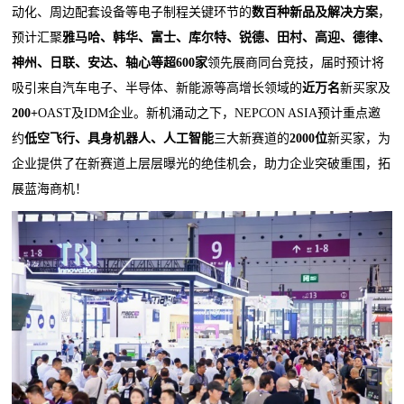
动化、周边配套设备等电子制程关键环节的
数百种新品及解决方案
，
预计汇聚
雅马哈、韩华、富士、库尔特、锐德、田村、高迎、德律、
神州、日联、安达、轴心等超600家
领先展商同台竞技，届时预计将
吸引来自汽车电子、半导体、新能源等高增长领域的
近万名
新买家及
200+
OAST及IDM企业。新机涌动之下，NEPCON ASIA预计重点邀
约
低空飞行、具身机器人、人工智能
三大新赛道的
2000位
新买家，为
企业提供了在新赛道上层层曝光的绝佳机会，助力企业突破重围，拓
展蓝海商机！