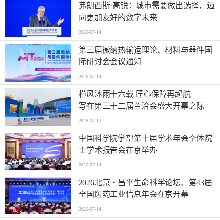
弗朗西斯·高锐：城市需要做出选择，迈
向更加友好的数字未来
2026-07-14
第三届微纳热输运理论、材料与器件国
际研讨会会议通知
2026-07-14
栉风沐雨十六载 匠心保障再起航 ——
写在第三十二届兰洽会盛大开幕之际
2026-07-13
中国科学院学部第十届学术年会全体院
士学术报告会在京举办
2026-07-14
2026北京・昌平生命科学论坛、第43届
全国医药工业信息年会在京开幕
2026-07-14