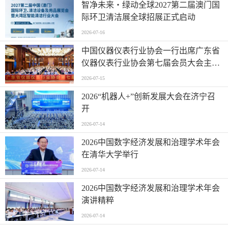
智净未来・绿动全球2027第二届澳门国
际环卫清洁展全球招展正式启动
2026-07-16
中国仪器仪表行业协会一行出席广东省
仪器仪表行业协会第七届会员大会主题
活动并进行走访交流
2026-07-15
2026“机器人+”创新发展大会在济宁召
开
2026-07-14
2026中国数字经济发展和治理学术年会
在清华大学举行
2026-07-14
2026中国数字经济发展和治理学术年会
演讲精粹
2026-07-14