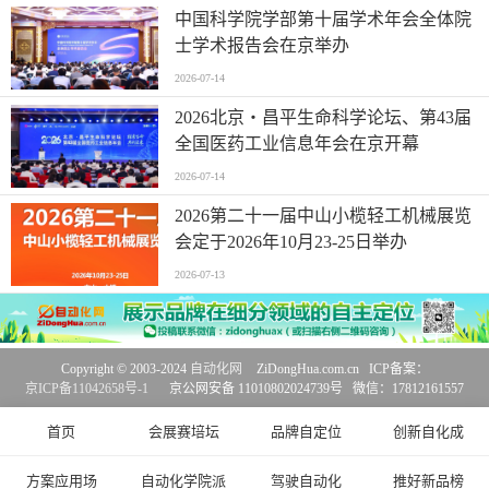
中国科学院学部第十届学术年会全体院
士学术报告会在京举办
2026-07-14
2026北京・昌平生命科学论坛、第43届
全国医药工业信息年会在京开幕
2026-07-14
2026第二十一届中山小榄轻工机械展览
会定于2026年10月23-25日举办
2026-07-13
Copyright © 2003-2024
自动化网
ZiDongHua.com.cn ICP备案：
京ICP备11042658号-1
京公网安备 11010802024739号 微信：17812161557
首页
会展赛培坛
品牌自定位
创新自化成
方案应用场
自动化学院派
驾驶自动化
推好新品榜