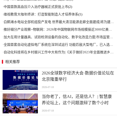
·
中国首款高血压介入治疗器械正式获批上市
(2)
·
维视教育大咖年终讲：打造智能制造人才培养体系
(1)
·
白鹤滩水电站全部机组投产发电 世界最大清洁能源走廊全面建成|将为建设新型能源体系、保障国家能源安全、实现“双碳”目标提供有力支撑
·
推好细分产业观察--物联网：2026年中国物联网市场规模接近3000亿美元 智慧工厂、智慧城市、智慧电网等将占60%以上
·
加大在用计量器具、试验检测设备的自动化、数字化改造力度|市场监管总局 工业和信息化部 关于促进企业计量能力提升的指导意见
·
全国首套自动化虚拟电厂系统在深圳试运行 功能匹敌大型电厂，已入选国际典型案例
·
自动化科技将在乡村振兴工作中大有作为|《关于做好2023年全面推进乡村振兴重点工作的意见》发布
相关推荐
2026全球数字经济大会·数据价值论坛在
北京隆重举行
2026-07-18
当你老了，信AI，还是信人？ | 智慧康
养论坛上，这个问题激辩了数个小时
2026-07-18