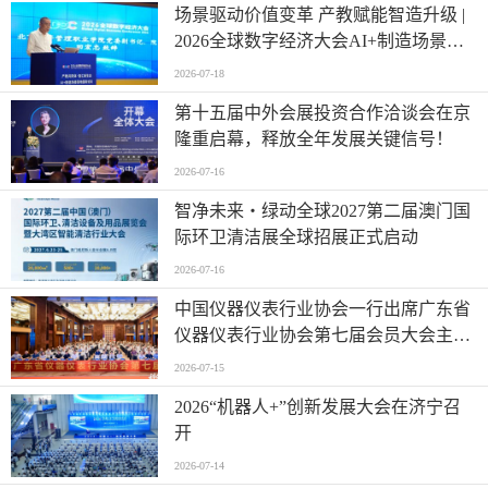
场景驱动价值变革 产教赋能智造升级 |
2026全球数字经济大会AI+制造场景落
地国际论坛成功举办
2026-07-18
第十五届中外会展投资合作洽谈会在京
隆重启幕，释放全年发展关键信号！
2026-07-16
智净未来・绿动全球2027第二届澳门国
际环卫清洁展全球招展正式启动
2026-07-16
中国仪器仪表行业协会一行出席广东省
仪器仪表行业协会第七届会员大会主题
活动并进行走访交流
2026-07-15
2026“机器人+”创新发展大会在济宁召
开
2026-07-14