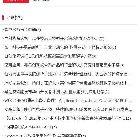
评论排行
·
智慧水务与传感器
(7)
·
中科紫东太初：以多模态大模型开启铁路智能化新纪元
(7)
·
东土科技并购高威科：工业自动化的“场景驱动”时代将要到来
(5)
·
自动化网诚征自动化科技赋能高质量发展解决方案
(3)
·
深耕应用，兆易创新携全系产品和行业解决方案亮相慕尼黑电子展
(3)
·
恒力集团董事长陈建华：致力于打造全球行业标杆，为国家的经济高质量发展贡献更大力量|上海电气集团党委书记、董事长吴磊来访
·
推好品牌观察：西门子在沪设立其中国首个智能基础设施数字化赋能中心
(2)
·
黑芝麻智能发布华山开发者计划 高质量赋能多元应用场景
(2)
·
WOODHEAD通讯卡备品备件：Applicom International PCU1500S7 PCU 1500 S7 V4.5.0
·
安森美和上能电气携手引领可持续能源应用的发展 两家公司合作开发高性能储能和太阳能组串式逆变器方案 以实现可持续的未来
·
【6.15-16日】2023第八届中国数字供应链创新峰会,演讲大咖阵容官宣
(2)
·
LS伺服电机APM-SB02ADK
(2)
·
Kepware 工业数据采集软件 及 常见问题解答
(2)