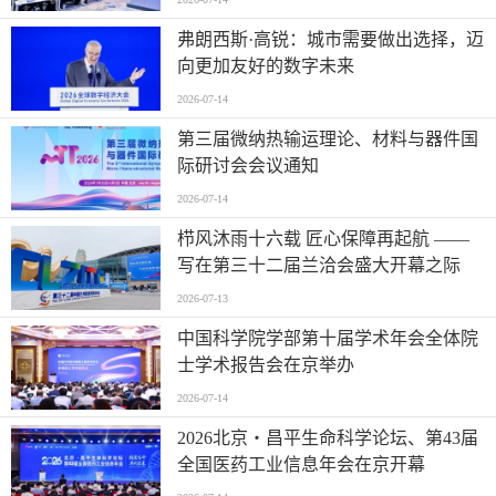
弗朗西斯·高锐：城市需要做出选择，迈
向更加友好的数字未来
2026-07-14
第三届微纳热输运理论、材料与器件国
际研讨会会议通知
2026-07-14
栉风沐雨十六载 匠心保障再起航 ——
写在第三十二届兰洽会盛大开幕之际
2026-07-13
中国科学院学部第十届学术年会全体院
士学术报告会在京举办
2026-07-14
2026北京・昌平生命科学论坛、第43届
全国医药工业信息年会在京开幕