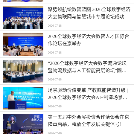
聚势领航绘数智蓝图 2026全球数字经济
大会物联网与智慧城市专题论坛成功举
办
2026-07-18
2026全球数字经济大会数智人才国际合
作论坛在京举办
2026-07-18
“2026全球数字经济大会数字流通论坛
暨物流数据与人工智能高层论坛”圆满
成功举办
2026-07-18
场景驱动价值变革 产教赋能智造升级 |
2026全球数字经济大会AI+制造场景落
地国际论坛成功举办
2026-07-18
第十五届中外会展投资合作洽谈会在京
隆重启幕，释放全年发展关键信号！
2026-07-16