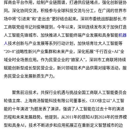
挥商会平台作用，绘制产业链图谱，打通供应链堵点，强化创新链协
同。深化协同交流，积极参与全球科技交流与分工，在广阔的世界市
场中将“引进来”和“走出去”更好结合起来。深圳市委统战部副部长,市
工商联党组书记刘俊琳提到，今年以来，深圳连续发布关于加快打造
人工智能先锋城市、加快推进人工智能终端产业发展和具身智能
机器
人
技术创新与产业发展等系列行动计划，加快培育壮大人工智能等
“20+8”战略性新兴产业集群和未来产业，深化拓展“千行百业+AI”全
域全时全场景应用。作为民营企业的“娘家人”，深圳市工商联将持续
赋能创新型成长型民营企业，新兴领域技术产品供需对接等活动，服
务民营企业发展新质生产力。
聚焦前沿技术，共探行业机遇与挑战全国工商联人工智能委员会
轮值主席、上海商汤智能科技有限公司董事长、CEO徐立以“人工智
能的十年演进”为题发表了演讲，强调了人工智能在过去十年的演进
历程和未来发展趋势。他提到，从2011年的感知AI到2024年的世界模
型和具身AI，技术不断进步和应用拓展正在重新定义智慧城市的边