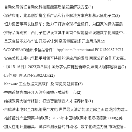
·
自动化网诚征自动化科技赋能高质量发展解决方案
(3)
·
深耕应用，兆易创新携全系产品和行业解决方案亮相慕尼黑电子展
(3)
·
恒力集团董事长陈建华：致力于打造全球行业标杆，为国家的经济高质量发展贡献更大力量|上海电气集团党委书记、董事长吴磊来访
·
推好品牌观察：西门子在沪设立其中国首个智能基础设施数字化赋能中心
(2)
·
黑芝麻智能发布华山开发者计划 高质量赋能多元应用场景
(2)
·
WOODHEAD通讯卡备品备件：Applicom International PCU1500S7 PCU 1500 S7 V4.5.0
·
安森美和上能电气携手引领可持续能源应用的发展 两家公司合作开发高性能储能和太阳能组串式逆变器方案 以实现可持续的未来
·
【6.15-16日】2023第八届中国数字供应链创新峰会,演讲大咖阵容官宣
(2)
·
LS伺服电机APM-SB02ADK
(2)
·
Kepware 工业数据采集软件 及 常见问题解答
(2)
·
中国首款高血压介入治疗器械正式获批上市
(2)
·
维视教育大咖年终讲：打造智能制造人才培养体系
(1)
·
白鹤滩水电站全部机组投产发电 世界最大清洁能源走廊全面建成|将为建设新型能源体系、保障国家能源安全、实现“双碳”目标提供有力支撑
·
推好细分产业观察--物联网：2026年中国物联网市场规模接近3000亿美元 智慧工厂、智慧城市、智慧电网等将占60%以上
·
加大在用计量器具、试验检测设备的自动化、数字化改造力度|市场监管总局 工业和信息化部 关于促进企业计量能力提升的指导意见