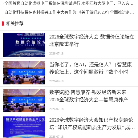
·
全国首套自动化虚拟电厂系统在深圳试运行 功能匹敌大型电厂，已入选国际典型案例
·
自动化科技将在乡村振兴工作中大有作为|《关于做好2023年全面推进乡村振兴重点工作的意见》发布
相关推荐
2026全球数字经济大会·数据价值论坛在
北京隆重举行
2026-07-18
当你老了，信AI，还是信人？ | 智慧康
养论坛上，这个问题激辩了数个小时
2026-07-18
数字赋能·智慧康养·银发经济新未来 |
2026全球数字经济大会—智慧康养产业
发展论坛在京举办
2026-07-18
2026全球数字经济大会知识产权专题论
坛 “知识产权赋能新质生产力发展” 成功
举办
2026-07-18