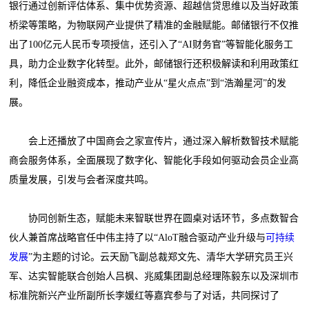
银行通过创新评估体系、集中优势资源、超越信贷思维以及当好政策
桥梁等策略，为物联网产业提供了精准的金融赋能。邮储银行不仅推
出了100亿元人民币专项授信，还引入了“AI财务官”等智能化服务工
具，助力企业数字化转型。此外，邮储银行还积极解读和利用政策红
利，降低企业融资成本，推动产业从“星火点点”到“浩瀚星河”的发
展。
会上还播放了中国商会之家宣传片，通过深入解析数智技术赋能
商会服务体系，全面展现了数字化、智能化手段如何驱动会员企业高
质量发展，引发与会者深度共鸣。
协同创新生态，赋能未来智联世界在圆桌对话环节，多点数智合
伙人兼首席战略官任中伟主持了以“AloT融合驱动产业升级与
可持续
发展
”为主题的讨论。云天励飞副总裁郑文先、清华大学研究员王兴
军、达实智能联合创始人吕枫、兆威集团副总经理陈毅东以及深圳市
标准院新兴产业所副所长李媛红等嘉宾参与了对话，共同探讨了