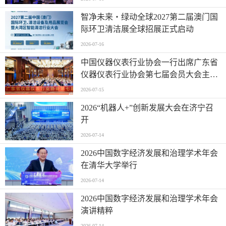
智净未来・绿动全球2027第二届澳门国
际环卫清洁展全球招展正式启动
2026-07-16
中国仪器仪表行业协会一行出席广东省
仪器仪表行业协会第七届会员大会主题
活动并进行走访交流
2026-07-15
2026“机器人+”创新发展大会在济宁召
开
2026-07-14
2026中国数字经济发展和治理学术年会
在清华大学举行
2026-07-14
2026中国数字经济发展和治理学术年会
演讲精粹
2026-07-14