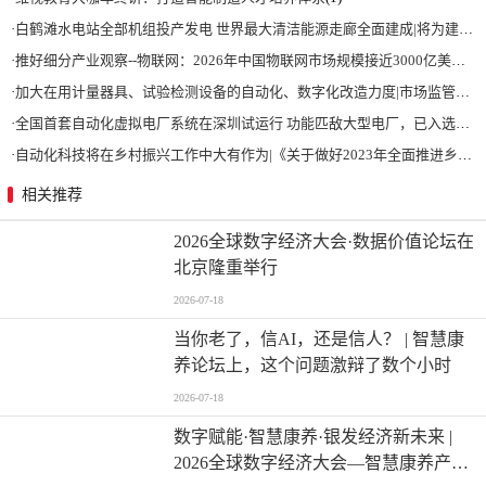
·
白鹤滩水电站全部机组投产发电 世界最大清洁能源走廊全面建成|将为建设新型能源体系、保障国家能源安全、实现“双碳”目标提供有力支撑
·
推好细分产业观察--物联网：2026年中国物联网市场规模接近3000亿美元 智慧工厂、智慧城市、智慧电网等将占60%以上
·
加大在用计量器具、试验检测设备的自动化、数字化改造力度|市场监管总局 工业和信息化部 关于促进企业计量能力提升的指导意见
·
全国首套自动化虚拟电厂系统在深圳试运行 功能匹敌大型电厂，已入选国际典型案例
·
自动化科技将在乡村振兴工作中大有作为|《关于做好2023年全面推进乡村振兴重点工作的意见》发布
相关推荐
2026全球数字经济大会·数据价值论坛在
北京隆重举行
2026-07-18
当你老了，信AI，还是信人？ | 智慧康
养论坛上，这个问题激辩了数个小时
2026-07-18
数字赋能·智慧康养·银发经济新未来 |
2026全球数字经济大会—智慧康养产业