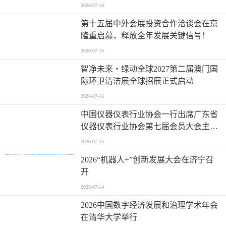
地国际论坛成功举办
2026-07-18
第十五届中外会展投资合作洽谈会在京
隆重启幕，释放全年发展关键信号！
2026-07-16
智净未来・绿动全球2027第二届澳门国
际环卫清洁展全球招展正式启动
2026-07-16
中国仪器仪表行业协会一行出席广东省
仪器仪表行业协会第七届会员大会主题
活动并进行走访交流
2026-07-15
2026“机器人+”创新发展大会在济宁召
开
2026-07-14
2026中国数字经济发展和治理学术年会
在清华大学举行