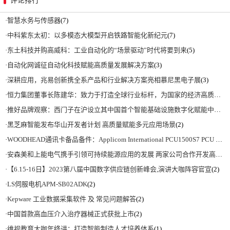
评论排行
·
智慧水务与传感器
(7)
·
中科紫东太初：以多模态大模型开启铁路智能化新纪元
(7)
·
东土科技并购高威科：工业自动化的“场景驱动”时代将要到来
(5)
·
自动化网诚征自动化科技赋能高质量发展解决方案
(3)
·
深耕应用，兆易创新携全系产品和行业解决方案亮相慕尼黑电子展
(3)
·
恒力集团董事长陈建华：致力于打造全球行业标杆，为国家的经济高质量发展贡献更大力量|上海电气集团党委书记、董事长吴磊来访
·
推好品牌观察：西门子在沪设立其中国首个智能基础设施数字化赋能中心
(2)
·
黑芝麻智能发布华山开发者计划 高质量赋能多元应用场景
(2)
·
WOODHEAD通讯卡备品备件：Applicom International PCU1500S7 PCU 1500 S7 V4.5.0
·
安森美和上能电气携手引领可持续能源应用的发展 两家公司合作开发高性能储能和太阳能组串式逆变器方案 以实现可持续的未来
·
【6.15-16日】2023第八届中国数字供应链创新峰会,演讲大咖阵容官宣
(2)
·
LS伺服电机APM-SB02ADK
(2)
·
Kepware 工业数据采集软件 及 常见问题解答
(2)
·
中国首款高血压介入治疗器械正式获批上市
(2)
·
维视教育大咖年终讲：打造智能制造人才培养体系
(1)