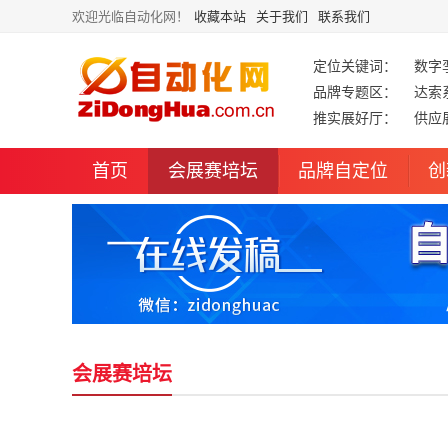
欢迎光临自动化网！
收藏本站
关于我们
联系我们
定位关键词：
数字
品牌专题区：
达索
推实展好厅：
供应
首页
会展赛培坛
品牌自定位
创
会展赛培坛