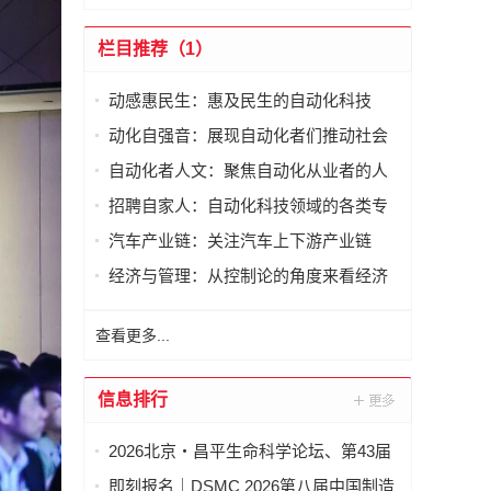
栏目推荐（1）
动感惠民生：惠及民生的自动化科技
动化自强音：展现自动化者们推动社会
进步发出的响亮声音
自动化者人文：聚焦自动化从业者的人
文思考
招聘自家人：自动化科技领域的各类专
家及人才需求资讯
汽车产业链：关注汽车上下游产业链
经济与管理：从控制论的角度来看经济
与管理
查看更多...
信息排行
2026北京・昌平生命科学论坛、第43届
全国医药工业信息年会在京开幕
即刻报名｜DSMC 2026第八届中国制造