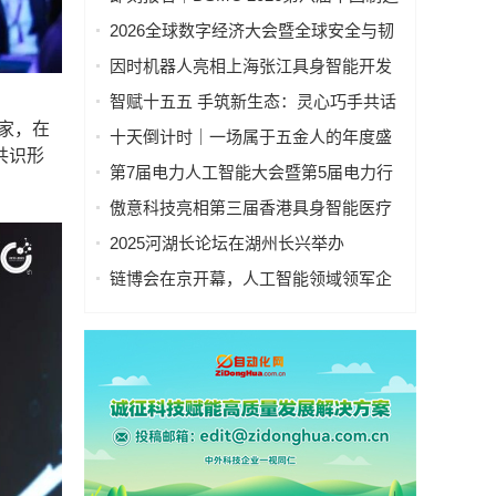
业&新能源数智峰会全新启程！
2026全球数字经济大会暨全球安全与韧
性经济AI论坛在京隆重召开
因时机器人亮相上海张江具身智能开发
者大会
智赋十五五 手筑新生态：灵心巧手共话
具身智能新基建
家，在
十天倒计时｜一场属于五金人的年度盛
共识形
会，即将启幕！
第7届电力人工智能大会暨第5届电力行
业数字化转型大会，10月相约杭州！
傲意科技亮相第三届香港具身智能医疗
科技论坛，共同探讨医疗科技企业出海
2025河湖长论坛在湖州长兴举办
全球化新生态
链博会在京开幕，人工智能领域领军企
业“华山论剑”！本周四、周五向公众开放