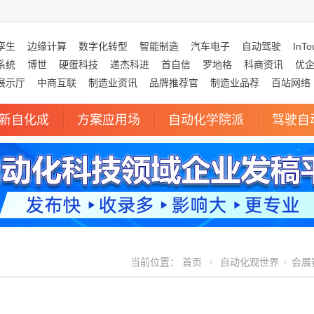
孪生
边缘计算
数字化转型
智能制造
汽车电子
自动驾驶
InTo
系统
博世
硬蛋科技
递杰科进
首自信
罗地格
科商资讯
优
展示厅
中商互联
制造业资讯
品牌推荐官
制造业品荐
百站网络
新自化成
方案应用场
自动化学院派
驾驶自
当前位置：
首页
自动化观世界
会展