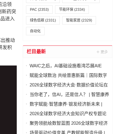
前沿领
PAC
(2353)
节能环保
(2334)
创新药突
产品进入
绿色低碳
(2331)
智能家居
(2329)
自动化
挥出推动
研发积
栏目最新
WAIC之后，AI基础设施看湾芯展AIE
赋能全球数治 共绘普惠新篇｜国际数字
经济治理与领军人才能力建设项目（第
2026全球数字经济大会·数据价值论坛在
二期）圆满结业
北京隆重举行
当你老了，信AI，还是信人？ | 智慧康养
论坛上，这个问题激辩了数个小时
数字赋能·智慧康养·银发经济新未来 |
2026全球数字经济大会—智慧康养产业
2026全球数字经济大会知识产权专题论
发展论坛在京举办
坛 “知识产权赋能新质生产力发展” 成功
聚势领航绘数智蓝图 2026全球数字经济
举办
大会物联网与智慧城市专题论坛成功举
场景驱动价值变革 产教赋能智造升级 |