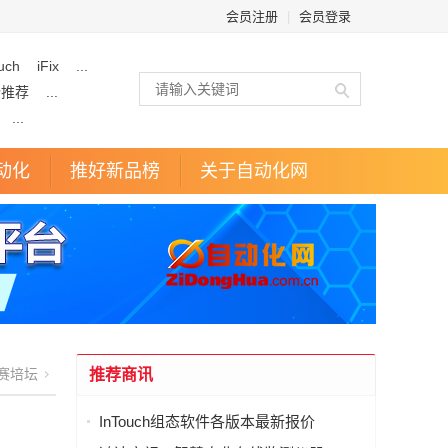
会员注册
|
会员登录
uch
iFix
...
企推荐
...
...
动化
推好新品榜
关于自动化网
赛培坛
推荐商讯
InTouch组态软件各版本最新报价