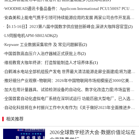
·
WOODHEAD通讯卡备品备件：Applicom International PCU1500S7 PCU 1500 S7 V4.5.0
·
安森美和上能电气携手引领可持续能源应用的发展 两家公司合作开发高性能储能和太阳能组串式逆变器方案 以实现可持续的未来
·
【6.15-16日】2023第八届中国数字供应链创新峰会,演讲大咖阵容官宣
(2)
·
LS伺服电机APM-SB02ADK
(2)
·
Kepware 工业数据采集软件 及 常见问题解答
(2)
·
中国首款高血压介入治疗器械正式获批上市
(2)
·
维视教育大咖年终讲：打造智能制造人才培养体系
(1)
·
白鹤滩水电站全部机组投产发电 世界最大清洁能源走廊全面建成|将为建设新型能源体系、保障国家能源安全、实现“双碳”目标提供有力支撑
·
推好细分产业观察--物联网：2026年中国物联网市场规模接近3000亿美元 智慧工厂、智慧城市、智慧电网等将占60%以上
·
加大在用计量器具、试验检测设备的自动化、数字化改造力度|市场监管总局 工业和信息化部 关于促进企业计量能力提升的指导意见
·
全国首套自动化虚拟电厂系统在深圳试运行 功能匹敌大型电厂，已入选国际典型案例
·
自动化科技将在乡村振兴工作中大有作为|《关于做好2023年全面推进乡村振兴重点工作的意见》发布
相关推荐
2026全球数字经济大会·数据价值论坛在