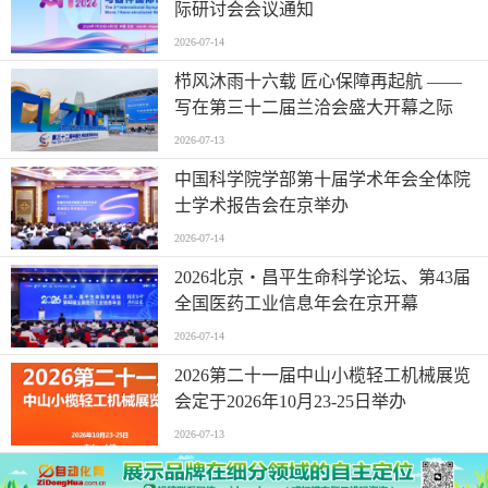
际研讨会会议通知
2026-07-14
栉风沐雨十六载 匠心保障再起航 ——
写在第三十二届兰洽会盛大开幕之际
2026-07-13
中国科学院学部第十届学术年会全体院
士学术报告会在京举办
2026-07-14
2026北京・昌平生命科学论坛、第43届
全国医药工业信息年会在京开幕
2026-07-14
2026第二十一届中山小榄轻工机械展览
会定于2026年10月23-25日举办
2026-07-13