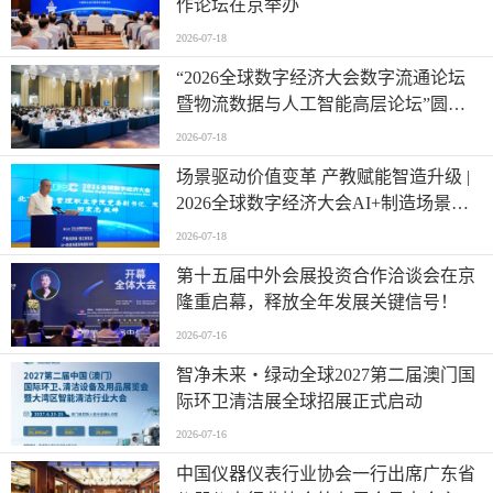
作论坛在京举办
2026-07-18
“2026全球数字经济大会数字流通论坛
暨物流数据与人工智能高层论坛”圆满
成功举办
2026-07-18
场景驱动价值变革 产教赋能智造升级 |
2026全球数字经济大会AI+制造场景落
地国际论坛成功举办
2026-07-18
第十五届中外会展投资合作洽谈会在京
隆重启幕，释放全年发展关键信号！
2026-07-16
智净未来・绿动全球2027第二届澳门国
际环卫清洁展全球招展正式启动
2026-07-16
中国仪器仪表行业协会一行出席广东省