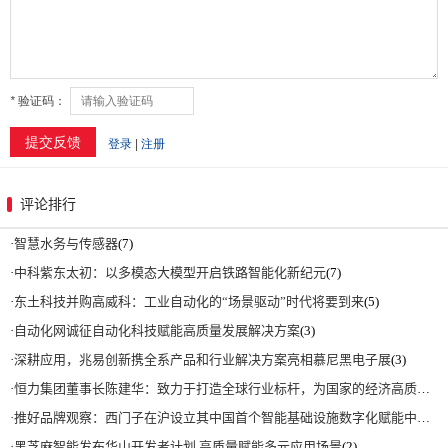
评论排行
·
智慧水务与传感器
(7)
·
中科紫东太初：以多模态大模型开启铁路智能化新纪元
(7)
·
东土科技并购高威科：工业自动化的“场景驱动”时代将要到来
(5)
·
自动化网诚征自动化科技赋能高质量发展解决方案
(3)
·
深耕应用，兆易创新携全系产品和行业解决方案亮相慕尼黑电子展
(3)
·
恒力集团董事长陈建华：致力于打造全球行业标杆，为国家的经济高质量发展贡献更大力量|上海电气集团党委书记、董事长吴磊来访
·
推好品牌观察：西门子在沪设立其中国首个智能基础设施数字化赋能中心
(2)
·
黑芝麻智能发布华山开发者计划 高质量赋能多元应用场景
(2)