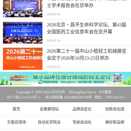
弗朗西斯·高锐：城市需要做出选择，迈
向更加友好的数字未来
2026-07-14
第三届微纳热输运理论、材料与器件国
际研讨会会议通知
2026-07-14
栉风沐雨十六载 匠心保障再起航 ——
写在第三十二届兰洽会盛大开幕之际
2026-07-13
中国科学院学部第十届学术年会全体院
士学术报告会在京举办
2026-07-14
首页
会展赛培坛
品牌自定位
创新自化成
2026北京・昌平生命科学论坛、第43届
全国医药工业信息年会在京开幕
方案应用场
自动化学院派
驾驶自动化
推好新品榜
2026-07-14