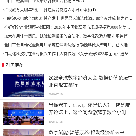
·
自动化网诚征自动化科技赋能高质量发展解决方案
(3)
·
深耕应用，兆易创新携全系产品和行业解决方案亮相慕尼黑电子展
(3)
·
恒力集团董事长陈建华：致力于打造全球行业标杆，为国家的经济高质量发展贡献更大力量|上海电气集团党委书记、董事长吴磊来访
·
推好品牌观察：西门子在沪设立其中国首个智能基础设施数字化赋能中心
(2)
·
黑芝麻智能发布华山开发者计划 高质量赋能多元应用场景
(2)
·
WOODHEAD通讯卡备品备件：Applicom International PCU1500S7 PCU 1500 S7 V4.5.0
·
安森美和上能电气携手引领可持续能源应用的发展 两家公司合作开发高性能储能和太阳能组串式逆变器方案 以实现可持续的未来
·
【6.15-16日】2023第八届中国数字供应链创新峰会,演讲大咖阵容官宣
(2)
·
LS伺服电机APM-SB02ADK
(2)
·
Kepware 工业数据采集软件 及 常见问题解答
(2)
·
中国首款高血压介入治疗器械正式获批上市
(2)
·
维视教育大咖年终讲：打造智能制造人才培养体系
(1)
·
白鹤滩水电站全部机组投产发电 世界最大清洁能源走廊全面建成|将为建设新型能源体系、保障国家能源安全、实现“双碳”目标提供有力支撑
·
推好细分产业观察--物联网：2026年中国物联网市场规模接近3000亿美元 智慧工厂、智慧城市、智慧电网等将占60%以上
·
加大在用计量器具、试验检测设备的自动化、数字化改造力度|市场监管总局 工业和信息化部 关于促进企业计量能力提升的指导意见
·
全国首套自动化虚拟电厂系统在深圳试运行 功能匹敌大型电厂，已入选国际典型案例