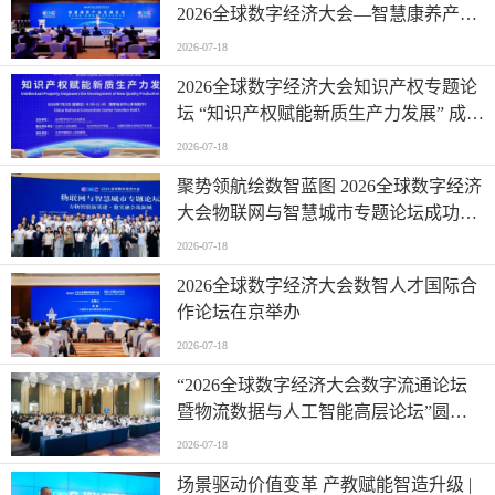
·
自动化科技将在乡村振兴工作中大有作为|《关于做好2023年全面推进乡村振兴重点工作的意见》发布
相关推荐
2026全球数字经济大会·数据价值论坛在
北京隆重举行
2026-07-18
当你老了，信AI，还是信人？ | 智慧康
养论坛上，这个问题激辩了数个小时
2026-07-18
数字赋能·智慧康养·银发经济新未来 |
2026全球数字经济大会—智慧康养产业
发展论坛在京举办
2026-07-18
2026全球数字经济大会知识产权专题论
坛 “知识产权赋能新质生产力发展” 成功
举办
2026-07-18