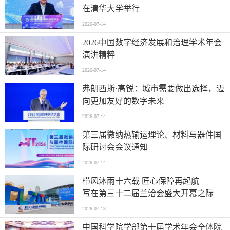
智净未来・绿动全球2027第二届澳门国
际环卫清洁展全球招展正式启动
2026-07-16
中国仪器仪表行业协会一行出席广东省
仪器仪表行业协会第七届会员大会主题
活动并进行走访交流
2026-07-15
2026“机器人+”创新发展大会在济宁召
开
2026-07-14
2026中国数字经济发展和治理学术年会
在清华大学举行
2026-07-14
2026中国数字经济发展和治理学术年会
演讲精粹
2026-07-14