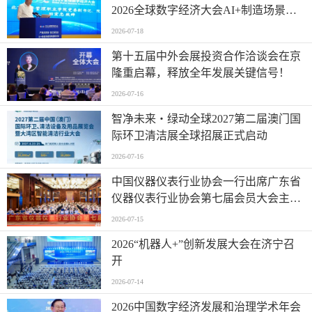
聚势领航绘数智蓝图 2026全球数字经济
大会物联网与智慧城市专题论坛成功举
办
2026-07-18
2026全球数字经济大会数智人才国际合
作论坛在京举办
2026-07-18
“2026全球数字经济大会数字流通论坛
暨物流数据与人工智能高层论坛”圆满
成功举办
2026-07-18
场景驱动价值变革 产教赋能智造升级 |
2026全球数字经济大会AI+制造场景落
地国际论坛成功举办
2026-07-18
第十五届中外会展投资合作洽谈会在京
隆重启幕，释放全年发展关键信号！
2026-07-16