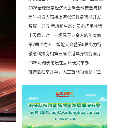
业&新能源数智峰会全新启程！
2026全球数字经济大会暨全球安全与韧
性经济AI论坛在京隆重召开
因时机器人亮相上海张江具身智能开发
者大会
智赋十五五 手筑新生态：灵心巧手共话
具身智能新基建
十天倒计时｜一场属于五金人的年度盛
会，即将启幕！
第7届电力人工智能大会暨第5届电力行
业数字化转型大会，10月相约杭州！
傲意科技亮相第三届香港具身智能医疗
科技论坛，共同探讨医疗科技企业出海
2025河湖长论坛在湖州长兴举办
全球化新生态
链博会在京开幕，人工智能领域领军企
业“华山论剑”！本周四、周五向公众开放