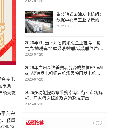
析——广东酷德速创新科技有限公司
2026-07-20
集装箱式柴油发电机组：
数据中心与工业场景的电
力保障利器
2026-07-20
2026年7月当下知名的采暖企业推荐，暖
气片/地暖管/全屋采暖/地暖/暗装暖气片/采
暖/装修采暖/暖气，采暖企业怎么选择
2026-07-20
2026年广州森达美赛泰能源威尔信FG Wil
son柴油发电机组在机场医院用发电机组
中的选型优势
聚合充电
2026-07-20
充电助
2026多功能提取罐采购指南：行业市场解
智能大数
析、厂家筛选标准及选购避坑要点
2026-07-20
炼平台完
化、轻量
话题推荐
务行业的