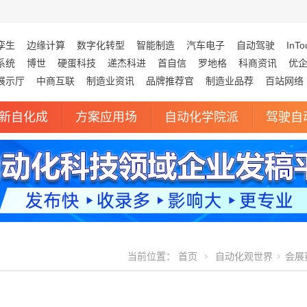
孪生
边缘计算
数字化转型
智能制造
汽车电子
自动驾驶
InTo
系统
博世
硬蛋科技
递杰科进
首自信
罗地格
科商资讯
优
展示厅
中商互联
制造业资讯
品牌推荐官
制造业品荐
百站网络
新自化成
方案应用场
自动化学院派
驾驶自
当前位置：
首页
自动化观世界
会展