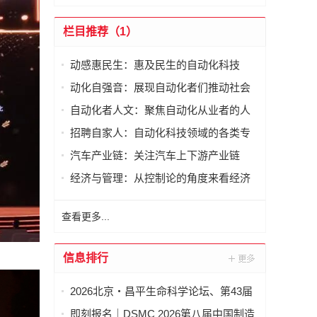
栏目推荐（1）
动感惠民生：惠及民生的自动化科技
动化自强音：展现自动化者们推动社会
进步发出的响亮声音
自动化者人文：聚焦自动化从业者的人
文思考
招聘自家人：自动化科技领域的各类专
家及人才需求资讯
汽车产业链：关注汽车上下游产业链
经济与管理：从控制论的角度来看经济
与管理
查看更多...
信息排行
2026北京・昌平生命科学论坛、第43届
全国医药工业信息年会在京开幕
即刻报名｜DSMC 2026第八届中国制造