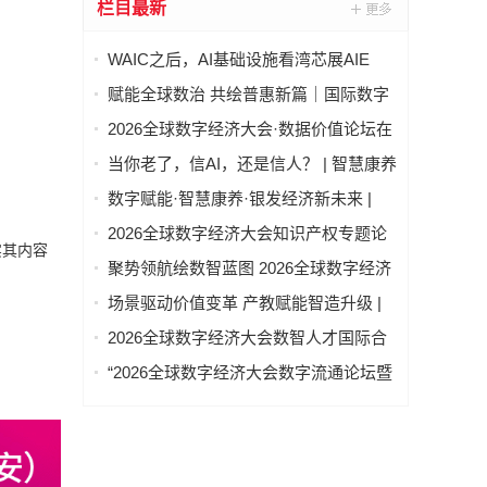
栏目最新
WAIC之后，AI基础设施看湾芯展AIE
赋能全球数治 共绘普惠新篇｜国际数字
经济治理与领军人才能力建设项目（第
2026全球数字经济大会·数据价值论坛在
二期）圆满结业
北京隆重举行
当你老了，信AI，还是信人？ | 智慧康养
论坛上，这个问题激辩了数个小时
数字赋能·智慧康养·银发经济新未来 |
2026全球数字经济大会—智慧康养产业
2026全球数字经济大会知识产权专题论
发展论坛在京举办
实其内容
坛 “知识产权赋能新质生产力发展” 成功
聚势领航绘数智蓝图 2026全球数字经济
举办
大会物联网与智慧城市专题论坛成功举
场景驱动价值变革 产教赋能智造升级 |
办
2026全球数字经济大会AI+制造场景落地
2026全球数字经济大会数智人才国际合
国际论坛成功举办
作论坛在京举办
“2026全球数字经济大会数字流通论坛暨
物流数据与人工智能高层论坛”圆满成功
举办