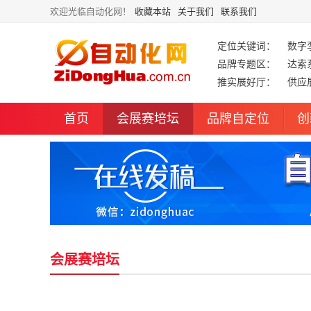
欢迎光临自动化网！
收藏本站
关于我们
联系我们
定位关键词：
数字
品牌专题区：
达索
推实展好厅：
供应
首页
会展赛培坛
品牌自定位
创
会展赛培坛