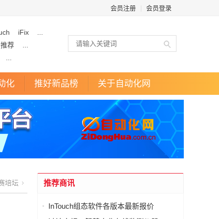
会员注册
|
会员登录
uch
iFix
...
企推荐
...
...
动化
推好新品榜
关于自动化网
赛培坛
推荐商讯
InTouch组态软件各版本最新报价