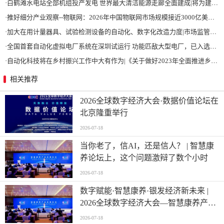
·
白鹤滩水电站全部机组投产发电 世界最大清洁能源走廊全面建成|将为建设新型能源体系、保障国家能源安全、实现“双碳”目标提供有力支撑
·
推好细分产业观察--物联网：2026年中国物联网市场规模接近3000亿美元 智慧工厂、智慧城市、智慧电网等将占60%以上
·
加大在用计量器具、试验检测设备的自动化、数字化改造力度|市场监管总局 工业和信息化部 关于促进企业计量能力提升的指导意见
·
全国首套自动化虚拟电厂系统在深圳试运行 功能匹敌大型电厂，已入选国际典型案例
·
自动化科技将在乡村振兴工作中大有作为|《关于做好2023年全面推进乡村振兴重点工作的意见》发布
相关推荐
2026全球数字经济大会·数据价值论坛在
北京隆重举行
2026-07-18
当你老了，信AI，还是信人？ | 智慧康
养论坛上，这个问题激辩了数个小时
2026-07-18
数字赋能·智慧康养·银发经济新未来 |
2026全球数字经济大会—智慧康养产业
发展论坛在京举办
2026-07-18