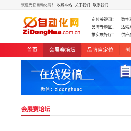
欢迎光临自动化网！
收藏本站
关于我们
联系我们
定位关键词：
数字
品牌专题区：
达索
推实展好厅：
供应
首页
会展赛培坛
品牌自定位
创
会展赛培坛