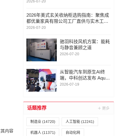
解析
2026-07-20
2026年美式玄关收纳柜选购指南：聚焦成
都优巢家具有限公司工厂直供与实木工艺
解析
2026-07-20
驰羽科技风机方案：能耗
与静音兼顾之道
2026-07-20
从智能汽车到原生AI终
端，中科创达发布 Aqua
Claw for IoT，打造面向
2026-07-19
物理世界的统一智能体操
作系统
话题推荐
制造业
(14720)
人工智能
(12241)
实其内容
机器人
(11371)
自动化网