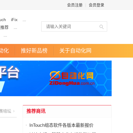
会员注册
|
会员登录
uch
iFix
...
企推荐
...
...
动化
推好新品榜
关于自动化网
赛培坛
推荐商讯
InTouch组态软件各版本最新报价