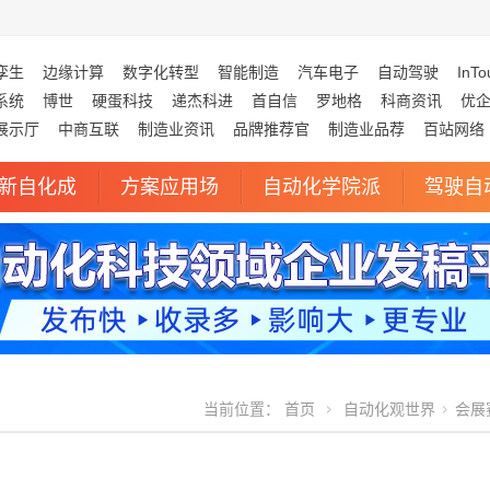
孪生
边缘计算
数字化转型
智能制造
汽车电子
自动驾驶
InTo
系统
博世
硬蛋科技
递杰科进
首自信
罗地格
科商资讯
优
展示厅
中商互联
制造业资讯
品牌推荐官
制造业品荐
百站网络
新自化成
方案应用场
自动化学院派
驾驶自
当前位置：
首页
自动化观世界
会展