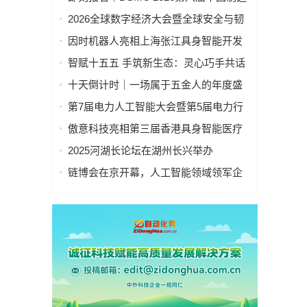
业&新能源数智峰会全新启程！
2026全球数字经济大会暨全球安全与韧
性经济AI论坛在京隆重召开
因时机器人亮相上海张江具身智能开发
者大会
智赋十五五 手筑新生态：灵心巧手共话
具身智能新基建
十天倒计时｜一场属于五金人的年度盛
会，即将启幕！
第7届电力人工智能大会暨第5届电力行
业数字化转型大会，10月相约杭州！
傲意科技亮相第三届香港具身智能医疗
科技论坛，共同探讨医疗科技企业出海
2025河湖长论坛在湖州长兴举办
全球化新生态
链博会在京开幕，人工智能领域领军企
业“华山论剑”！本周四、周五向公众开放