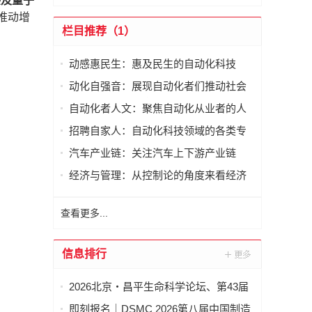
感及量子
推动增
栏目推荐（1）
动感惠民生：惠及民生的自动化科技
动化自强音：展现自动化者们推动社会
进步发出的响亮声音
自动化者人文：聚焦自动化从业者的人
文思考
招聘自家人：自动化科技领域的各类专
家及人才需求资讯
汽车产业链：关注汽车上下游产业链
经济与管理：从控制论的角度来看经济
与管理
查看更多...
信息排行
2026北京・昌平生命科学论坛、第43届
全国医药工业信息年会在京开幕
即刻报名｜DSMC 2026第八届中国制造