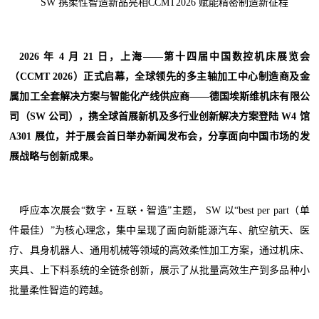
SW 携柔性智造新品亮相CCMT2026 赋能精密制造新征程
2026 年 4 月 21 日，上海——第十四届中国数控机床展览会
（CCMT 2026）正式启幕，全球领先的多主轴加工中心制造商及金
属加工全套解决方案与智能化产线供应商——德国埃斯维机床有限公
司（SW
公司），携全球首展新机及多行业创新解决方案登陆 W4 馆
A301 展位，并于展会首日举办新闻发布会，分享面向中国市场的发
展战略与创新成果。
呼应本次展会“数字・互联・智造”主题， SW 以“best per part（单
件最佳）”为核心理念，集中呈现了面向新能源汽车、航空航天、医
疗、具身机器人、通用机械等领域的高效柔性加工方案，通过机床、
夹具、上下料系统的全链条创新，展示了从批量高效生产到多品种小
批量柔性智造的跨越。