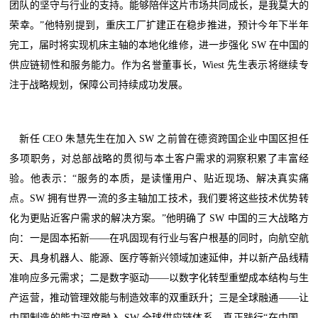
团队的坚守与行业的支持。能够陪伴这片市场共同成长，是我莫大的
荣幸。”他特别提到，重庆工厂扩建正在稳步推进，预计今年下半年
完工，届时将实现机床主轴的本地化维修，进一步强化 SW 在中国的
供应链韧性和服务能力。作为名誉董事长，Wiest 先生表示将继续专
注于战略规划，保障公司持续成功发展。
新任 CEO 朱慧先生在加入 SW 之前曾在德资跨国企业中国区担任
多项职务，对总部战略的贯彻与本土客户需求的洞察积累了丰富经
验。他表示：“服务的本质，是读懂用户、贴近现场、解决真实痛
点。SW 拥有世界一流的多主轴加工技术，我们要将这些技术优势转
化为更贴近客户需求的解决方案。”他明确了 SW 中国的三大战略方
向：一是固本拓新——在巩固现有行业与客户根基的同时，向航空航
天、具身机器人、能源、医疗等新兴领域加速延伸，并以新产品线精
准响应多元需求；二是数字驱动——以数字化转型重塑成本结构与生
产运营，推动管理效能与制造效率的双重跃升；三是全球融通——让
中国制造的能力深度融入 SW 全球供应链体系，真正践行“在中国，