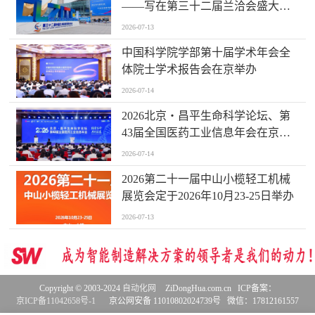
——写在第三十二届兰洽会盛大开
幕之际
2026-07-13
中国科学院学部第十届学术年会全
体院士学术报告会在京举办
2026-07-14
2026北京・昌平生命科学论坛、第
43届全国医药工业信息年会在京开
幕
2026-07-14
2026第二十一届中山小榄轻工机械
展览会定于2026年10月23-25日举办
2026-07-13
Copyright © 2003-2024
自动化网
ZiDongHua.com.cn ICP备案：
京ICP备11042658号-1
京公网安备 11010802024739号 微信：17812161557