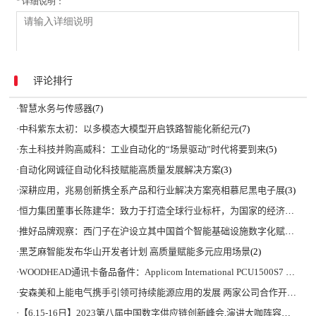
评论排行
·
智慧水务与传感器
(7)
·
中科紫东太初：以多模态大模型开启铁路智能化新纪元
(7)
·
东土科技并购高威科：工业自动化的“场景驱动”时代将要到来
(5)
·
自动化网诚征自动化科技赋能高质量发展解决方案
(3)
·
深耕应用，兆易创新携全系产品和行业解决方案亮相慕尼黑电子展
(3)
·
恒力集团董事长陈建华：致力于打造全球行业标杆，为国家的经济高质量发展贡献更大力量|上海电气集团党委书记、董事长吴磊来访
·
推好品牌观察：西门子在沪设立其中国首个智能基础设施数字化赋能中心
·
黑芝麻智能发布华山开发者计划 高质量赋能多元应用场景
(2)
·
WOODHEAD通讯卡备品备件：Applicom International PCU1500S7 PCU 1500 S7 V4.5.0
·
安森美和上能电气携手引领可持续能源应用的发展 两家公司合作开发高性能储能和太阳能组串式逆变器方案 以实现可持续的未来
·
【6.15-16日】2023第八届中国数字供应链创新峰会,演讲大咖阵容官宣
(2)