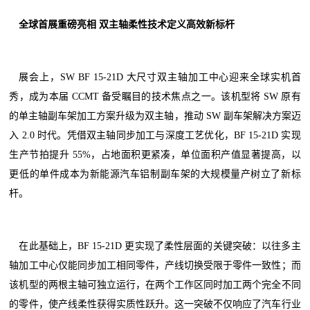
全球首展重磅亮相 双主轴柔性技术定义高效新标杆
展会上，SW BF 15-21D 大尺寸双主轴加工中心迎来全球实机首
秀，成为本届 CCMT 备受瞩目的技术焦点之一。该机型将 SW 原有
的单主轴副车架加工方案升级为双主轴，推动 SW 副车架解决方案迈
入 2.0 时代。凭借双主轴同步加工与深度工艺优化，BF 15-21D 实现
生产节拍提升 55%，占地面积更紧凑，单位面积产值显著提高，以
更低的单件成本为新能源汽车铝制副车架的大规模量产树立了新标
杆。
在此基础上，BF 15-21D 更实现了柔性层面的关键突破：以往多主
轴加工中心仅能同步加工相同零件，产线切换受限于零件一致性；而
该机型的两根主轴可独立运行，在两个工作区同时加工两个完全不同
的零件，使产线柔性获得实质性跃升。这一突破不仅响应了汽车行业