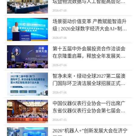
坛暨物流数据与人工智能高层论坛”
圆满成功举办
2026-07-18
场景驱动价值变革 产教赋能智造升
级 | 2026全球数字经济大会AI+制造
场景落地国际论坛成功举办
2026-07-18
第十五届中外会展投资合作洽谈会
在京隆重启幕，释放全年发展关键
信号！
2026-07-16
智净未来・绿动全球2027第二届澳
门国际环卫清洁展全球招展正式启
动
2026-07-16
中国仪器仪表行业协会一行出席广
东省仪器仪表行业协会第七届会员
大会主题活动并进行走访交流
2026-07-15
2026“机器人+”创新发展大会在济宁