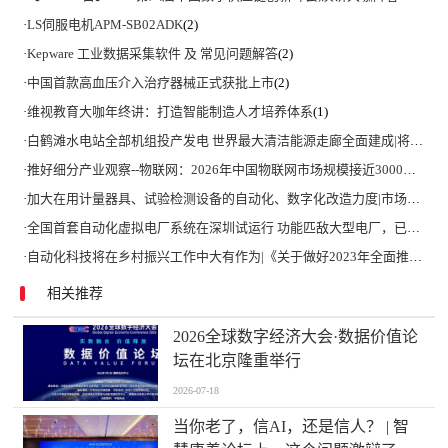
·
LS伺服电机APM-SB02ADK
(2)
·
Kepware 工业数据采集软件 及 常见问题解答
(2)
·
中国首款高血压介入治疗器械正式获批上市
(2)
·
维视教育大咖年终讲：打造智能制造人才培养体系
(1)
·
白鹤滩水电站全部机组投产发电 世界最大清洁能源走廊全面建成|将为建设新型能源体系、保障国家能源安全、实现“双碳”目标提供有力支撑
·
推好细分产业观察--物联网：2026年中国物联网市场规模接近3000亿美元 智慧工厂、智慧城市、智慧电网等将占60%以上
·
加大在用计量器具、试验检测设备的自动化、数字化改造力度|市场监管总局 工业和信息化部 关于促进企业计量能力提升的指导意见
·
全国首套自动化虚拟电厂系统在深圳试运行 功能匹敌大型电厂，已入选国际典型案例
·
自动化科技将在乡村振兴工作中大有作为|《关于做好2023年全面推进乡村振兴重点工作的意见》发布
相关推荐
2026全球数字经济大会·数据价值论
坛在北京隆重举行
2026-07-18
当你老了，信AI，还是信人？ | 智