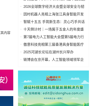
业&新能源数智峰会全新启程！
2026全球数字经济大会暨全球安全与韧
性经济AI论坛在京隆重召开
因时机器人亮相上海张江具身智能开发
者大会
智赋十五五 手筑新生态：灵心巧手共话
具身智能新基建
十天倒计时｜一场属于五金人的年度盛
实其内容
会，即将启幕！
第7届电力人工智能大会暨第5届电力行
业数字化转型大会，10月相约杭州！
傲意科技亮相第三届香港具身智能医疗
科技论坛，共同探讨医疗科技企业出海
2025河湖长论坛在湖州长兴举办
全球化新生态
链博会在京开幕，人工智能领域领军企
业“华山论剑”！本周四、周五向公众开放