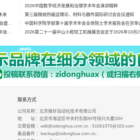
2026中国数字经济发展和治理学术年会演讲精粹
未来
第三届微纳热输运理论、材料与器件国际研讨会会议通知
栉风沐雨十六载 匠心保障再起航 ——写在第三十二届兰洽会盛大开幕之际
中国科学院学部第十届学术年会全体院士学术报告会在京举
2026北京・昌平生命科学论坛、第43届全国医药工业信息年会在京开幕
联系方式
公司名称：北京推好自动化技术有限公司
地 址：北京市海淀区中关村东路89号恒兴大厦20H
文章投稿 ：
edit@zidonghua.com.cn
;
51661970@163.com
备品备件 ：
backup@zidonghua.com.cn
;