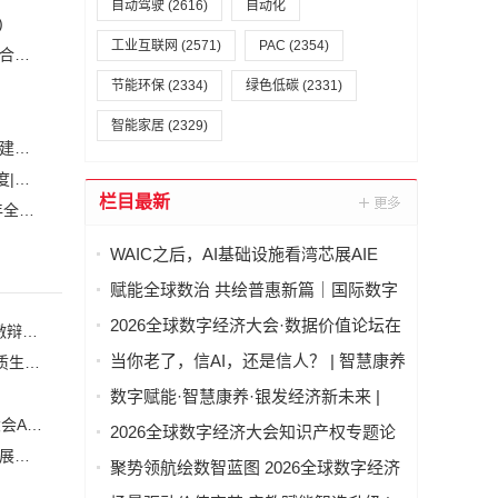
自动驾驶
(2616)
自动化
)
工业互联网
(2571)
PAC
(2354)
安森美和上能电气携手引领可持续能源应用的发展 两家公司合作开发高性能储能和太阳能组串式逆变器方案 以实现可持续的未来
(2)
节能环保
(2334)
绿色低碳
(2331)
智能家居
(2329)
白鹤滩水电站全部机组投产发电 世界最大清洁能源走廊全面建成|将为建设新型能源体系、保障国家能源安全、实现“双碳”目标提供有力支撑
加大在用计量器具、试验检测设备的自动化、数字化改造力度|市场监管总局 工业和信息化部 关于促进企业计量能力提升的指导意见
(
栏目最新
自动化科技将在乡村振兴工作中大有作为|《关于做好2023年全面推进乡村振兴重点工作的意见》发布
(1)
WAIC之后，AI基础设施看湾芯展AIE
赋能全球数治 共绘普惠新篇｜国际数字
经济治理与领军人才能力建设项目（第
2026全球数字经济大会·数据价值论坛在
当你老了，信AI，还是信人？ | 智慧康养论坛上，这个问题激辩了数个小时
二期）圆满结业
北京隆重举行
当你老了，信AI，还是信人？ | 智慧康养
2026全球数字经济大会知识产权专题论坛 “知识产权赋能新质生产力发展” 成功举办
论坛上，这个问题激辩了数个小时
数字赋能·智慧康养·银发经济新未来 |
2026全球数字经济大会—智慧康养产业
场景驱动价值变革 产教赋能智造升级 | 2026全球数字经济大会AI+制造场景落地国际论坛成功举办
2026全球数字经济大会知识产权专题论
发展论坛在京举办
智净未来・绿动全球2027第二届澳门国际环卫清洁展全球招展正式启动
坛 “知识产权赋能新质生产力发展” 成功
聚势领航绘数智蓝图 2026全球数字经济
举办
大会物联网与智慧城市专题论坛成功举