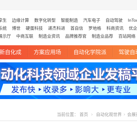
孪生
边缘计算
数字化转型
智能制造
汽车电子
自动驾驶
InTo
系统
博世
硬蛋科技
递杰科进
首自信
罗地格
科商资讯
优
展示厅
中商互联
制造业资讯
品牌推荐官
制造业品荐
百站网络
新自化成
方案应用场
自动化学院派
驾驶自
当前位置：
首页
自动化观世界
会展