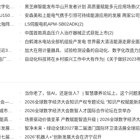
推好品牌观察：西门子在沪设立其中国首个智能基础设施数字化赋能中心
黑芝麻智能发布华山开发者计划 高质量赋能多元应用场景
(2)
(2
WOODHEAD通讯卡备品备件：Applicom International PCU1500S7 PCU 1500 S7 V4.5.0
(2)
【6.15-16日】2023第八届中国数字供应链创新峰会,演讲大咖阵容官宣
(2)
LS伺服电机APM-SB02ADK
(2)
中国首款高血压介入治疗器械正式获批上市
(2)
推好细分产业观察--物联网：2026年中国物联网市场规模接近3000亿美元 智慧工厂、智慧城市、智慧电网等将占60%以上
(1)
全国首套自动化虚拟电厂系统在深圳试运行 功能匹敌大型电厂，已入选国际典型案例
(1)
数字赋能·智慧康养·银发经济新未来 | 2026全球数字经济大会—智慧康养产业发展论坛在京举办
聚势领航绘数智蓝图 2026全球数字经济大会物联网与智慧城市专题论坛成功举办
2026全球数字经济大会数智人才国际合作论坛在京举办
“2026全球数字经济大会数字流通论坛暨物流数据与人工智能高层论坛”圆满成功举办
第十五届中外会展投资合作洽谈会在京隆重启幕，释放全年发展关键信号！
中国仪器仪表行业协会一行出席广东省仪器仪表行业协会第七届会员大会主题活动并进行走访交流
2026“机器人+”创新发展大会在济宁召开