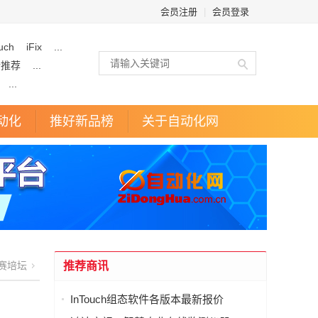
会员注册
|
会员登录
uch
iFix
...
企推荐
...
...
动化
推好新品榜
关于自动化网
赛培坛
推荐商讯
InTouch组态软件各版本最新报价