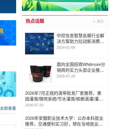
热点话题
中控信息智慧会展行业解
决方案助力拉动新消费、
促进“双循环”
2024-01-08
面向全国招商Whitmore分
销商的实力头部企业推
荐？可远程技术支持
2026-07-20
2026年7月正规的滴带批发厂家推荐，果
园灌溉/微喷系统/节水灌溉/槟榔滴灌/灌溉/
榴莲智能灌溉，滴带公司哪家好
2026-07-20
2026年安徽职业技术大学：公办本科就业
推荐，交通便利实习好，想在当地就业选