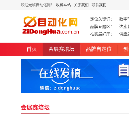
欢迎光临自动化网！
收藏本站
关于我们
联系我们
定位关键词：
数字
品牌专题区：
达索
推实展好厅：
供应
首页
会展赛培坛
品牌自定位
创
会展赛培坛