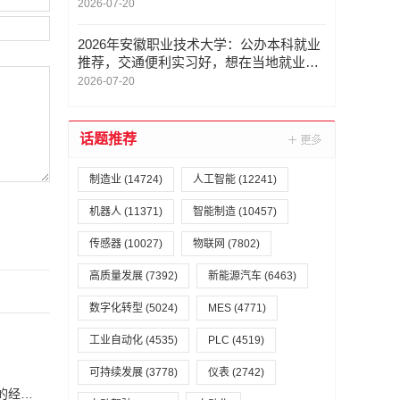
什么职业
2026-07-20
2026年安徽职业技术大学：公办本科就业
推荐，交通便利实习好，想在当地就业选
什么职业
2026-07-20
话题推荐
制造业
(14724)
人工智能
(12241)
机器人
(11371)
智能制造
(10457)
传感器
(10027)
物联网
(7802)
高质量发展
(7392)
新能源汽车
(6463)
数字化转型
(5024)
MES
(4771)
工业自动化
(4535)
PLC
(4519)
可持续发展
(3778)
仪表
(2742)
恒力集团董事长陈建华：致力于打造全球行业标杆，为国家的经济高质量发展贡献更大力量|上海电气集团党委书记、董事长吴磊来访