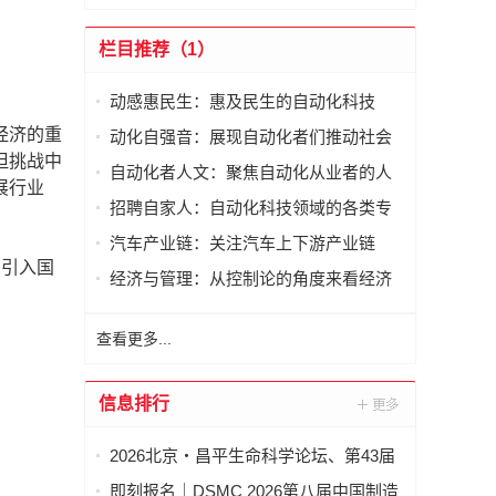
栏目推荐（1）
动感惠民生：惠及民生的自动化科技
经济的重
动化自强音：展现自动化者们推动社会
但挑战中
进步发出的响亮声音
自动化者人文：聚焦自动化从业者的人
展行业
文思考
招聘自家人：自动化科技领域的各类专
家及人才需求资讯
汽车产业链：关注汽车上下游产业链
，引入国
经济与管理：从控制论的角度来看经济
与管理
查看更多...
信息排行
2026北京・昌平生命科学论坛、第43届
全国医药工业信息年会在京开幕
即刻报名｜DSMC 2026第八届中国制造