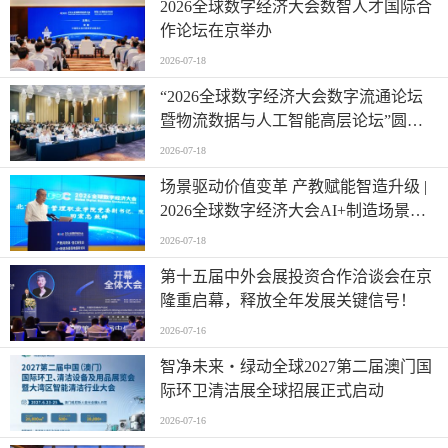
2026全球数字经济大会数智人才国际合
作论坛在京举办
2026-07-18
“2026全球数字经济大会数字流通论坛
暨物流数据与人工智能高层论坛”圆满
成功举办
2026-07-18
场景驱动价值变革 产教赋能智造升级 |
2026全球数字经济大会AI+制造场景落
地国际论坛成功举办
2026-07-18
第十五届中外会展投资合作洽谈会在京
隆重启幕，释放全年发展关键信号！
2026-07-16
智净未来・绿动全球2027第二届澳门国
际环卫清洁展全球招展正式启动
2026-07-16