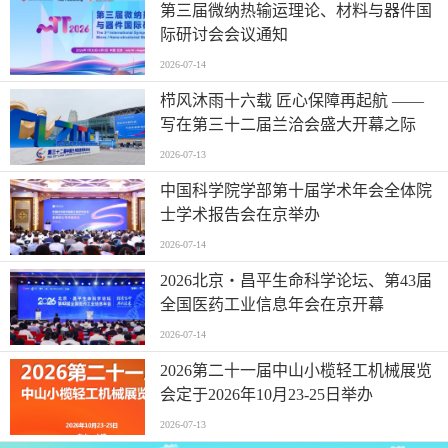
第三届微纳热输运理论、材料与器件国
际研讨会会议通知
2026-07-14
栉风沐雨十六载 匠心保障再起航 ——
写在第三十二届兰洽会盛大开幕之际
2026-07-13
中国科学院学部第十届学术年会全体院
士学术报告会在京举办
2026-07-14
2026北京・昌平生命科学论坛、第43届
全国医药工业信息年会在京开幕
2026-07-14
2026第二十一届中山小榄轻工机械展览
会定于2026年10月23-25日举办
2026-07-13