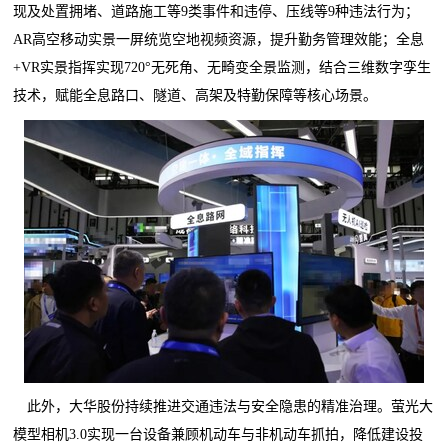
现及处置拥堵、道路施工等9类事件和违停、压线等9种违法行为；
AR高空移动实景一屏统览空地视频资源，提升勤务管理效能；全息
+VR实景指挥实现720°无死角、无畸变全景监测，结合三维数字孪生
技术，赋能全息路口、隧道、高架及特勤保障等核心场景。
此外，大华股份持续推进交通违法与安全隐患的精准治理。萤光大
模型相机3.0实现一台设备兼顾机动车与非机动车抓拍，降低建设投