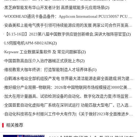
·
黑芝麻智能发布华山开发者计划 高质量赋能多元应用场景
(2)
·
WOODHEAD通讯卡备品备件：Applicom International PCU1500S7 PCU 1500 S7 V4.5.0
·
安森美和上能电气携手引领可持续能源应用的发展 两家公司合作开发高性能储能和太阳能组串式逆变器方案 以实现可持续的未来
·
【6.15-16日】2023第八届中国数字供应链创新峰会,演讲大咖阵容官宣
(2)
·
LS伺服电机APM-SB02ADK
(2)
·
Kepware 工业数据采集软件 及 常见问题解答
(2)
·
中国首款高血压介入治疗器械正式获批上市
(2)
·
维视教育大咖年终讲：打造智能制造人才培养体系
(1)
·
白鹤滩水电站全部机组投产发电 世界最大清洁能源走廊全面建成|将为建设新型能源体系、保障国家能源安全、实现“双碳”目标提供有力支撑
·
推好细分产业观察--物联网：2026年中国物联网市场规模接近3000亿美元 智慧工厂、智慧城市、智慧电网等将占60%以上
·
加大在用计量器具、试验检测设备的自动化、数字化改造力度|市场监管总局 工业和信息化部 关于促进企业计量能力提升的指导意见
·
全国首套自动化虚拟电厂系统在深圳试运行 功能匹敌大型电厂，已入选国际典型案例
·
自动化科技将在乡村振兴工作中大有作为|《关于做好2023年全面推进乡村振兴重点工作的意见》发布
相关推荐