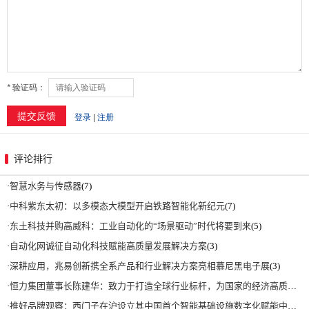
评论排行
·
智慧水务与传感器
(7)
·
中科紫东太初：以多模态大模型开启铁路智能化新纪元
(7)
·
东土科技并购高威科：工业自动化的“场景驱动”时代将要到来
(5)
·
自动化网诚征自动化科技赋能高质量发展解决方案
(3)
·
深耕应用，兆易创新携全系产品和行业解决方案亮相慕尼黑电子展
(3)
·
恒力集团董事长陈建华：致力于打造全球行业标杆，为国家的经济高质量发展贡献更大力量|上海电气集团党委书记、董事长吴磊来访
·
推好品牌观察：西门子在沪设立其中国首个智能基础设施数字化赋能中心
(2)