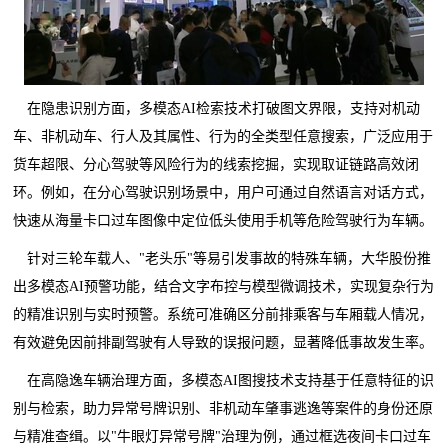
在隐患识别方面，多模态AI检索技术打破图文界限，支持对机动
车、非机动车、行人及其属性、行为的全类型任意搜索，广泛应用于
货车超限、分心驾驶等风险行为的线索挖掘，实现取证链路高效闭
环。例如，在分心驾驶识别场景中，用户可通过自然语言对话方式，
快速从海量卡口过车图像中定位低头使用手机等危险驾驶行为车辆。
针对三轮车载人、"老头乐"等易引发事故的特殊车辆，大华股份推
出多模态AI预警功能，结合文字布控与模型微调技术，实现复杂行为
的精准识别与实时预警。系统可准确区分前排乘客与车厢载人情况，
有效避免因前排副驾驶有人导致的误报问题，显著降低事故发生率。
在高隐逸车辆治理方面，多模态AI图搜技术支持基于任意特征的识
别与检索，助力异常号牌识别、非机动车肇事逃逸等案件的身份还原
与精准查缉。以"牛眼灯异常号牌"治理为例，通过框选夜间卡口过车