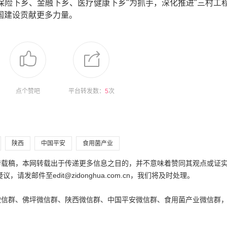
"保险下乡、金融下乡、医疗健康下乡"为抓手，深化推进"三村工程
国建设贡献更多力量。
点个赞吧
平台转发数：
5
次
陕西
中国平安
食用菌产业
为转载稿，本网转载出于传递更多信息之目的，并不意味着赞同其观点或证
邮件至edit@zidonghua.com.cn，我们将及时处理。
微信群、佛坪微信群、陕西微信群、中国平安微信群、食用菌产业微信群