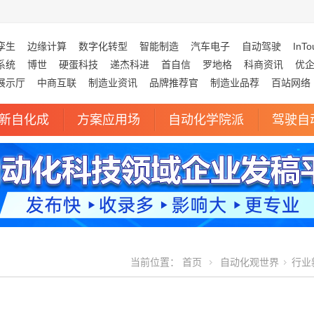
孪生
边缘计算
数字化转型
智能制造
汽车电子
自动驾驶
InTo
系统
博世
硬蛋科技
递杰科进
首自信
罗地格
科商资讯
优
展示厅
中商互联
制造业资讯
品牌推荐官
制造业品荐
百站网络
新自化成
方案应用场
自动化学院派
驾驶自
当前位置：
首页
自动化观世界
行业