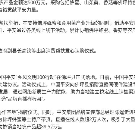
色农产品金额达500万元，采购包括蜂蜜、山茱萸、香菇等佛坪特
富裕贡献平安力量。
出帮扶举措，在支持佛坪蜂蜜和食用菌产业升级的同时，借助平安
31日，平安通过各类线上线下活动，累计协销佛坪蜂蜜、香菇等农
政府副县长高钦等出席消费帮扶爱心认购仪式。
国平安"乡风文明100行动"在佛坪县正式落地。日前，中国平安
共建协议。活动仪式上，中国平安向佛坪县捐赠直播间硬件建设
的发展，通过网络新质生产力赋能，助力当地建立稳定线上销售渠
造"品牌直播样板县"。
播协作基地"揭牌仪式。同时，平安集团品牌宣传部总经理陈遥走进
为佛坪蜂蜜等土特产带货，直播在线人数超2万人次，吸引了大
协销当地农产品超39.5万元。