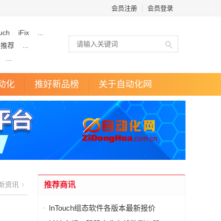
会员注册
|
会员登录
uch
iFix
...
企推荐
...
...
动化
推好新品榜
关于自动化网
新资讯
推荐商讯
InTouch组态软件各版本最新报价