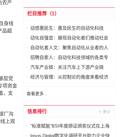
色农产
栏目推荐（1）
自身线
动感惠民生：惠及民生的自动化科技
产品超
动化自强音：展现自动化者们推动社会
进步发出的响亮声音
自动化者人文：聚焦自动化从业者的人
文思考
招聘自家人：自动化科技领域的各类专
家及人才需求资讯
汽车产业链：关注汽车上下游产业链
经济与管理：从控制论的角度来看经济
基层党
与管理
专项资金
道，支
查看更多...
信息排行
银厂沟
量线上观
"标准赋能"BSI年度颁证颁奖仪式在上海
举行
Ipsos.Digital数字化调研平台助力企业快