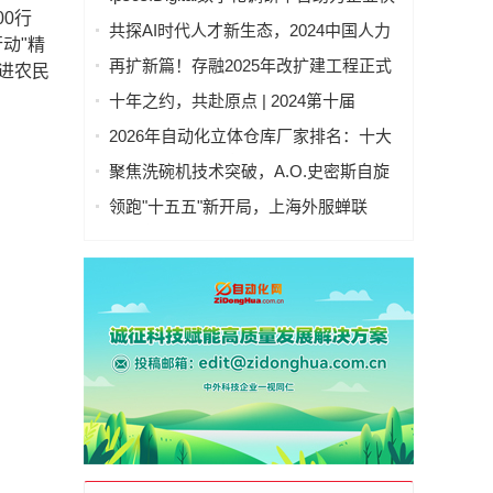
0行
速洞察全球
共探AI时代人才新生态，2024中国人力
动"精
资本发展大会成功举办
再扩新篇！存融2025年改扩建工程正式
进农民
竣工投产
十年之约，共赴原点 | 2024第十届
GDMS全球数字营销峰会完美收官
2026年自动化立体仓库厂家排名：十大
供应商综合实力盘点与选型指南
聚焦洗碗机技术突破，A.O.史密斯自旋
式洁霸洗碗机引领新潮流
领跑"十五五"新开局，上海外服蝉联
2026第一资源人力资源服务机构百强榜
首