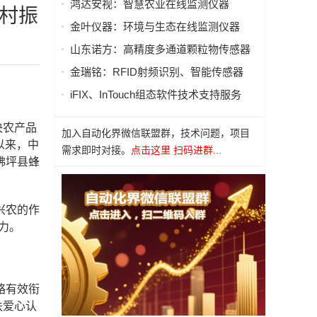
鸿达安视：智慧农业在线监测仪器
乡村振
金叶仪器：环境与生态在线监测仪器
山东诺方：高精度多通道颗粒物传感器
金瑞铭：RFID射频识别、智能传感器
iFIX、InTouch组态软件技术支持服务
决农产品
加入自动化界微信联盟群，技术问题，项目
以来，中
需求即时对接。
点击这里 扫码进群...
佛坪县蜂
兴农的作
力。
略有效衔
扶爱心认