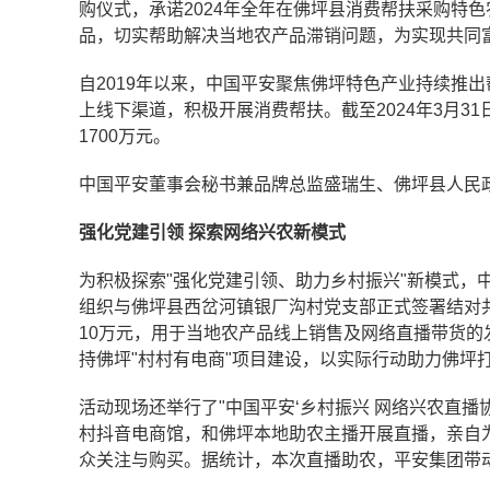
购仪式，承诺2024年全年在佛坪县消费帮扶采购特
品，切实帮助解决当地农产品滞销问题，为实现共同
自2019年以来，中国平安聚焦佛坪特色产业持续推
上线下渠道，积极开展消费帮扶。截至2024年3月
1700万元。
中国平安董事会秘书兼品牌总监盛瑞生、佛坪县人民
强化党建引领
探索网络兴农新模式
为积极探索"强化党建引领、助力乡村振兴"新模式，中
组织与佛坪县西岔河镇银厂沟村党支部正式签署结对
10万元，用于当地农产品线上销售及网络直播带货
持佛坪"村村有电商"项目建设，以实际行动助力佛坪打
活动现场还举行了"中国平安‘乡村振兴 网络兴农直
村抖音电商馆，和佛坪本地助农主播开展直播，亲自
众关注与购买。据统计，本次直播助农，平安集团带动