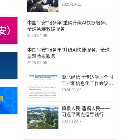
形成产业|李乐成到西北
2025-10-11
工业大学、陕西省通信管
理局调研
中国平安"服务年"重磅升级AI快捷服务、
全球急难救援服务
2026-04-09
中国平安"服务年"升级AI快捷服务、全球
急难救援服务
2026-04-09
湖北经信厅传达学习全国
工业和信息化工作会议精
神、北京发布打造国家信
2024-01-03
创产业高地行动方案……
地方工信快报来了！
植根人民 造福人民——
习近平同志倡导践行“四
下基层”闪耀时代光彩
2023-12-07