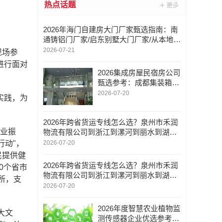
热点话题
2026年海门自建房大门厂家甄选指南：南
通铸铝门厂家/启东别墅大门厂家/从本地服
务到定制工艺的全维度参考
2026-07-21
现场参
进行面对
2026集成房屋民宿房公司
甄选参考：成都集装箱民
宿/成都集装箱租赁/成都
2026-07-20
实践，为
及西南区域服务商综合能
力解析
2026年跨省货运专线怎么选？泉州市禾润
产业振
物流有限公司到浙江到漯河到丽水到湖州
到南京全解析
2026-07-20
行动"，
民提供健
2026年跨省货运专线怎么选？泉州市禾润
0个省市
物流有限公司到浙江到漯河到丽水到湖州
所，支
到南京全解析
2026-07-20
2026年度智慧农业植物监
大文
测传感器企业优选参考：