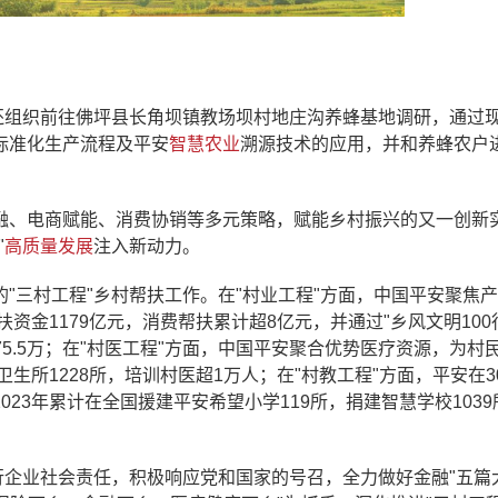
还组织前往佛坪县长角坝镇教场坝村地庄沟养蜂基地调研，通过
标准化生产流程及平安
智慧农业
溯源技术的应用，并和养蜂农户
融、电商赋能、消费协销等多元策略，赋能乡村振兴的又一创新
"
高质量发展
注入新动力。
"的"三村工程"乡村帮扶工作。在"村业工程"方面，中国平安聚焦
资金1179亿元，消费帮扶累计超8亿元，并通过"乡风文明100
75.5万；在"村医工程"方面，中国平安聚合优势医疗资源，为村
生所1228所，培训村医超1万人；在"村教工程"方面，平安在3
23年累计在全国援建平安希望小学119所，捐建智慧学校1039
行企业社会责任，积极响应党和国家的号召，全力做好金融"五篇