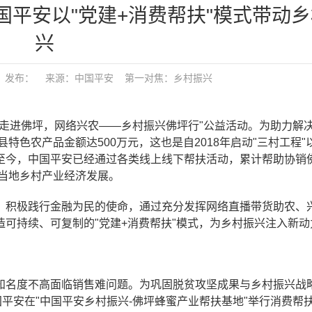
中国平安以"党建+消费帮扶"模式带动
兴
17:30 发布： 来源：中国平安
第一对焦：
乡村振兴
"走进佛坪，网络兴农——乡村振兴佛坪行"公益活动。为助力解
特色农产品金额达500万元，这也是自2018年启动"三村工程"
至今，中国平安已经通过各类线上线下帮扶活动，累计帮助协销
力当地乡村产业经济发展。
，积极践行金融为民的使命，通过充分发挥网络直播带货助农、
可持续、可复制的"党建+消费帮扶"模式，为乡村振兴注入新动
知名度不高面临销售难问题。为巩固脱贫攻坚成果与乡村振兴战
国平安在"中国平安乡村振兴-佛坪蜂蜜产业帮扶基地"举行消费帮