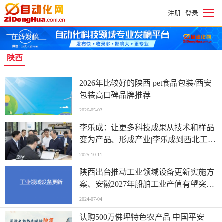
注册
登录
|
陕西
2026年比较好的陕西 pet食品包装/西安
包装高口碑品牌推荐
2026-05-02
李乐成：让更多科技成果从技术和样品
变为产品、形成产业|李乐成到西北工业
大学、陕西省通信管理局调研
2025-10-11
陕西出台推动工业领域设备更新实施方
案、安徽2027年船舶工业产值有望突破
500亿元......地方工信快报来了！
2024-07-04
认购500万佛坪特色农产品 中国平安