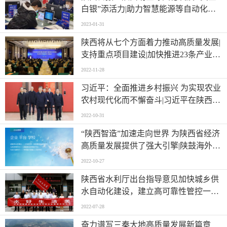
白银”添活力|助力智慧能源等自动化科
技企业在秦创原创新驱动平台发展壮大
2023-01-31
陕西将从七个方面着力推动高质量发展|
支持重点项目建设|加快推进23条产业链
建设|“一带一路”|县域经济|生态环境保
2022-11-28
护|共同富裕|强化经济运行调节
习近平：全面推进乡村振兴 为实现农业
农村现代化而不懈奋斗|习近平在陕西延
安和河南安阳考察
2022-10-31
“陕西智造”加速走向世界 为陕西省经济
高质量发展提供了强大引擎|陕鼓海外市
场捷报频传 高端装备与系统方案助力印
2022-10-27
度大型钢铁公司节能降耗绿色发展
陕西省水利厅出台指导意见加快城乡供
水自动化建设，建立高可靠性管控一体
自动化系统
2022-07-28
奋力谱写三秦大地高质量发展新篇章