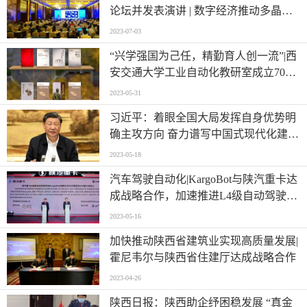
论坛并发表演讲 | 数字经济推动多晶硅
行业整体发展
2023-07-03
“兴学强国为己任，精勤育人创一流”|西
安交通大学工业自动化教研室成立70周
年纪念大会通告
2023-05-31
习近平：着眼全国大局发挥自身优势明
确主攻方向 奋力谱写中国式现代化建设
的陕西篇章
2023-05-18
汽车驾驶自动化|KargoBot与陕汽重卡达
成战略合作，加速推进L4级自动驾驶卡
车量产
2023-05-16
加快推动陕西省建筑业实现高质量发展|
霍尼韦尔与陕西省住建厅达成战略合作
2023-04-26
陕西日报：陕西助企纾困稳发展 “真金