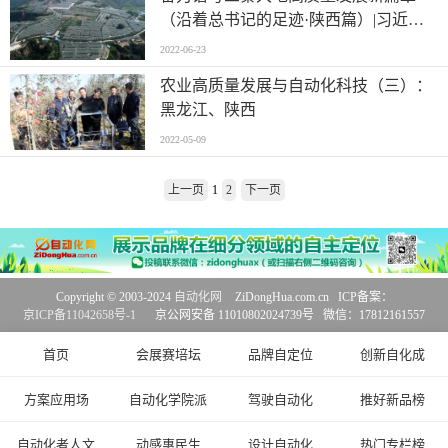
（沿着总书记的足迹·陕西篇）|习近平
总书记与自动化科技工作者
2022-06-23
农业高质量发展与自动化科技（三）：
黑龙江、陕西
2022-05-09
上一页
1
2
下一页
Copyright © 2003-2024
自动化网
ZiDongHua.com.cn ICP备案：
京ICP备11042658号-1
京公网安备 11010802024739号 微信：17812161557
首页
会展赛培坛
品牌自定位
创新自化成
方案应用场
自动化学院派
驾驶自动化
推好新品榜
自动化者人文
动感惠民生
设计自动化
热门专栏榜