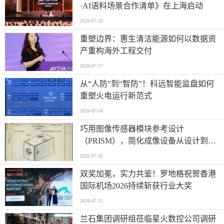
·AI语料场景合作清单》在上海启动
2026-07-20
重塑边界：惠生清洁能源如何以数据资
产重构海外工程交付
2026-07-17
从“人防”到“智防”！科远智能监盘如何
重塑火电运行新范式
2026-07-16
巧用图像传感器模块参考设计
（PRISM），简化成像设备从设计到制
造的全流程
2026-07-16
双奖加冕，实力共鉴！罗地格祝贺香港
国际机场2026持续斩获行业大奖
2026-07-15
兰石集团调研组莅临星火数控公司调研