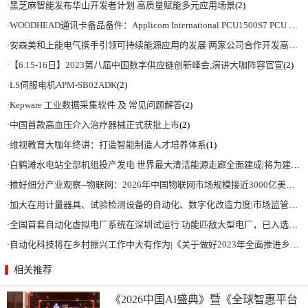
·
黑芝麻智能发布华山开发者计划 高质量赋能多元应用场景
(2)
·
WOODHEAD通讯卡备品备件：Applicom International PCU1500S7 PCU 1500 S7 V4.5.0
·
安森美和上能电气携手引领可持续能源应用的发展 两家公司合作开发高性能储能和太阳能组串式逆变器方案 以实现可持续的未来
·
【6.15-16日】2023第八届中国数字供应链创新峰会,演讲大咖阵容官宣
(2)
·
LS伺服电机APM-SB02ADK
(2)
·
Kepware 工业数据采集软件 及 常见问题解答
(2)
·
中国首款高血压介入治疗器械正式获批上市
(2)
·
维视教育大咖年终讲：打造智能制造人才培养体系
(1)
·
白鹤滩水电站全部机组投产发电 世界最大清洁能源走廊全面建成|将为建设新型能源体系、保障国家能源安全、实现“双碳”目标提供有力支撑
·
推好细分产业观察--物联网：2026年中国物联网市场规模接近3000亿美元 智慧工厂、智慧城市、智慧电网等将占60%以上
·
加大在用计量器具、试验检测设备的自动化、数字化改造力度|市场监管总局 工业和信息化部 关于促进企业计量能力提升的指导意见
·
全国首套自动化虚拟电厂系统在深圳试运行 功能匹敌大型电厂，已入选国际典型案例
·
自动化科技将在乡村振兴工作中大有作为|《关于做好2023年全面推进乡村振兴重点工作的意见》发布
相关推荐
《2026中国AI盛典》暨《全球智惠平台