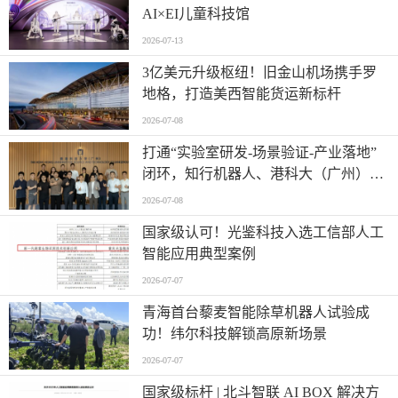
AI×EI儿童科技馆
2026-07-13
​3亿美元升级枢纽！旧金山机场携手罗
地格，打造美西智能货运新标杆
2026-07-08
打通“实验室研发-场景验证-产业落地”
闭环，知行机器人、港科大（广州）、
北京粤电三方联合解锁城市服务机器人
2026-07-08
规模化应用
国家级认可！光鉴科技入选工信部人工
智能应用典型案例
2026-07-07
青海首台藜麦智能除草机器人试验成
功！纬尔科技解锁高原新场景
2026-07-07
国家级标杆 | 北斗智联 AI BOX 解决方