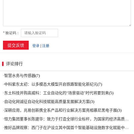
评论排行
·
智慧水务与传感器
(7)
·
中科紫东太初：以多模态大模型开启铁路智能化新纪元
(7)
·
东土科技并购高威科：工业自动化的“场景驱动”时代将要到来
(5)
·
自动化网诚征自动化科技赋能高质量发展解决方案
(3)
·
深耕应用，兆易创新携全系产品和行业解决方案亮相慕尼黑电子展
(3)
·
恒力集团董事长陈建华：致力于打造全球行业标杆，为国家的经济高质量发展贡献更大力量|上海电气集团党委书记、董事长吴磊来访
·
推好品牌观察：西门子在沪设立其中国首个智能基础设施数字化赋能中心
(2)