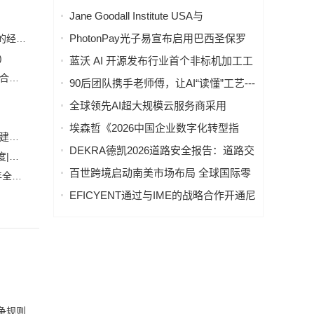
制造商已部署 MES 制造执行系统，但仅
Jane Goodall Institute USA与
23% 实现全面集成
FormationQ启动首个量子计算研究项
PhotonPay光子易宣布启用巴西圣保罗
恒力集团董事长陈建华：致力于打造全球行业标杆，为国家的经济高质量发展贡献更大力量|上海电气集团党委书记、董事长吴磊来访
目，探索战争与和平的生态根源
办公室，加速拉美市场战略布局
)
蓝沃 AI 开源发布行业首个非标机加工工
艺大模型「沃土」LevelField-1，工业 AI
安森美和上能电气携手引领可持续能源应用的发展 两家公司合作开发高性能储能和太阳能组串式逆变器方案 以实现可持续的未来
(2)
90后团队携手老师傅，让AI“读懂”工艺---
从"数据智能"迈向"理解工业"
-非标机加工工艺大模型「沃土」在沪开
全球领先AI超大规模云服务商采用
源发布
ATLANT 3D NANOFABRICATOR®
埃森哲《2026中国企业数字化转型指
白鹤滩水电站全部机组投产发电 世界最大清洁能源走廊全面建成|将为建设新型能源体系、保障国家能源安全、实现“双碳”目标提供有力支撑
LITE平台，打造AI驱动材料发现实验室
数》：中国企业加速AI规模化应用，尚
DEKRA德凯2026道路安全报告：道路交
加大在用计量器具、试验检测设备的自动化、数字化改造力度|市场监管总局 工业和信息化部 关于促进企业计量能力提升的指导意见
(
需持续重塑实现价值增长
通场景下的职业安全 - 高风险环境，事
百世跨境启动南美市场布局 全球国际零
自动化科技将在乡村振兴工作中大有作为|《关于做好2023年全面推进乡村振兴重点工作的意见》发布
(1)
故隐患突出
担物流网络进入第二阶段
EFICYENT通过与IME的战略合作开通尼
泊尔支付通道
争规则