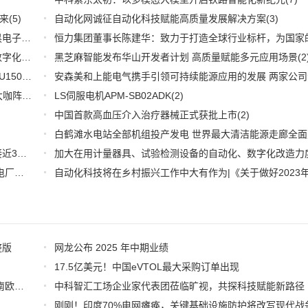
来
(5)
自动化网诚征自动化科技赋能高质量发展解决方案
(3)
深耕应用，兆易创新携全系产品和行业解决方案亮相慕尼黑电子展
(3)
推好品牌观察：西门子在沪设立其中国首个智能基础设施数字化赋能中心
黑芝麻智能发布华山开发者计划 高质量赋能多元应用场景
(2)
(2
WOODHEAD通讯卡备品备件：Applicom International PCU1500S7 PCU 1500 S7 V4.5.0
(2)
【6.15-16日】2023第八届中国数字供应链创新峰会,演讲大咖阵容官宣
(2)
LS伺服电机APM-SB02ADK
(2)
中国首款高血压介入治疗器械正式获批上市
(2)
推好细分产业观察--物联网：2026年中国物联网市场规模接近3000亿美元 智慧工厂、智慧城市、智慧电网等将占60%以上
(1)
全国首套自动化虚拟电厂系统在深圳试运行 功能匹敌大型电厂，已入选国际典型案例
(1)
整版
网龙公布 2025 年中期业绩
17.5亿美元！中国eVTOL最大采购订单出现
欧洲2025上半年光储补贴政策汇总：东欧地区储能爆发，南欧补贴密集，“削光补储”模式迅速扩张
中科智汇工场企业家代表团莅临旷视，共探科技赋能新路径
刚刚！印度70%电网瘫痪，关键基础设施防护将改写现代战