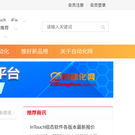
会员注册
|
会员登录
uch
iFix
...
企推荐
...
...
动化
推好新品榜
关于自动化网
新资讯
推荐商讯
InTouch组态软件各版本最新报价