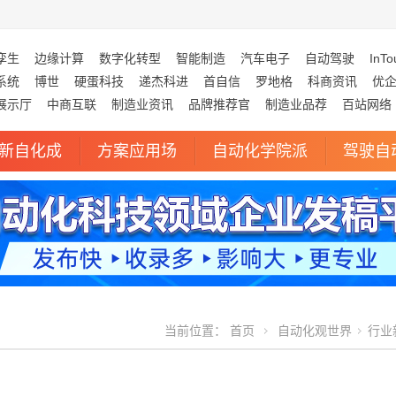
孪生
边缘计算
数字化转型
智能制造
汽车电子
自动驾驶
InTo
系统
博世
硬蛋科技
递杰科进
首自信
罗地格
科商资讯
优
展示厅
中商互联
制造业资讯
品牌推荐官
制造业品荐
百站网络
新自化成
方案应用场
自动化学院派
驾驶自
当前位置：
首页
自动化观世界
行业