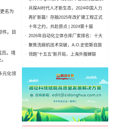
速洞察全球
共探AI时代人才新生态，2024中国人力
式更名为
资本发展大会成功举办
再扩新篇！存融2025年改扩建工程正式
竣工投产
十年之约，共赴原点 | 2024第十届
部件。目
GDMS全球数字营销峰会完美收官
2026年自动化立体仓库厂家排名：十大
供应商综合实力盘点与选型指南
聚焦洗碗机技术突破，A.O.史密斯自旋
式洁霸洗碗机引领新潮流
成员。境
领跑"十五五"新开局，上海外服蝉联
业。
2026第一资源人力资源服务机构百强榜
首
多元化领