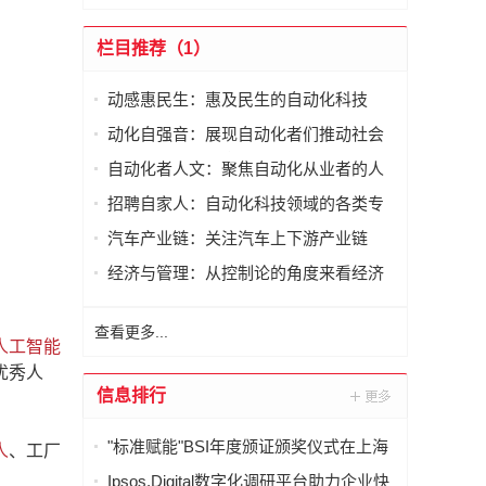
栏目推荐（1）
动感惠民生：惠及民生的自动化科技
动化自强音：展现自动化者们推动社会
进步发出的响亮声音
自动化者人文：聚焦自动化从业者的人
文思考
招聘自家人：自动化科技领域的各类专
家及人才需求资讯
汽车产业链：关注汽车上下游产业链
经济与管理：从控制论的角度来看经济
与管理
查看更多...
人工智能
优秀人
信息排行
"标准赋能"BSI年度颁证颁奖仪式在上海
人
、工厂
举行
Ipsos.Digital数字化调研平台助力企业快