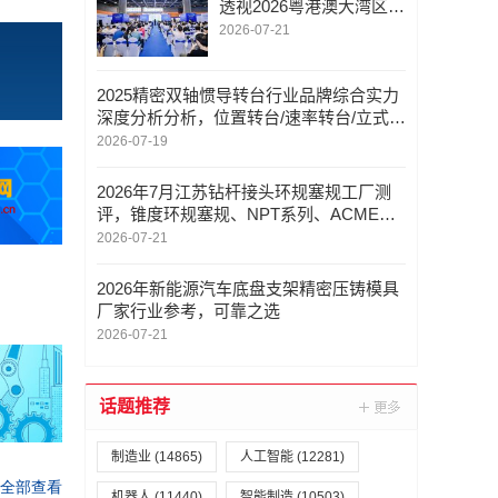
透视2026粤港澳大湾区智
慧交通科技创新大会暨成
2026-07-21
果展全流程高能量
2025精密双轴惯导转台行业品牌综合实力
深度分析分析，位置转台/速率转台/立式扫
描架/龙门式扫描架，双轴转台定制厂家推
2026-07-19
荐
2026年7月江苏钻杆接头环规塞规工厂测
评，锥度环规塞规、NPT系列、ACME系
列工厂分析
2026-07-21
2026年新能源汽车底盘支架精密压铸模具
厂家行业参考，可靠之选
2026-07-21
话题推荐
制造业
(14865)
人工智能
(12281)
机器人
(11440)
智能制造
(10503)