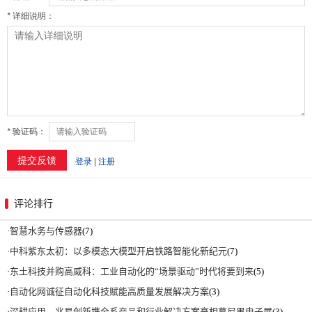
评论排行
·
智慧水务与传感器
(7)
·
中科紫东太初：以多模态大模型开启铁路智能化新纪元
(7)
·
东土科技并购高威科：工业自动化的“场景驱动”时代将要到来
(5)
·
自动化网诚征自动化科技赋能高质量发展解决方案
(3)
·
深耕应用，兆易创新携全系产品和行业解决方案亮相慕尼黑电子展
(3)