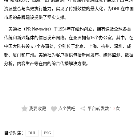
持"精准投入、高质产出"的原则，在资源有限的情况下展现了出色的
资源整合与高效执行能力，实现了传播效益的最大化，为DHL在中国
市场的品牌建设提供了坚实支撑。
美通社（PR Newswire）于1954年在纽约创立，拥有遍及全球各类
传统和新兴媒体的信息发布网络。在亚洲拥有
16
个办公室，其中，在
中国
大陆
共设立7个办事处，分别位于北京、上海、杭州、深圳、成
都
、厦门和广州
。美通社为客户提供包括新闻发布、媒体监测、数据
分析，内容生产等在内的综合传播解决方案。
我要收藏
点个赞吧
平台转发数：
2
次
自动对焦：
DHL
ESG