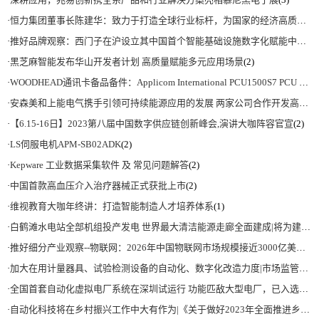
·
恒力集团董事长陈建华：致力于打造全球行业标杆，为国家的经济高质量发展贡献更大力量|上海电气集团党委书记、董事长吴磊来访
·
推好品牌观察：西门子在沪设立其中国首个智能基础设施数字化赋能中心
(2)
·
黑芝麻智能发布华山开发者计划 高质量赋能多元应用场景
(2)
·
WOODHEAD通讯卡备品备件：Applicom International PCU1500S7 PCU 1500 S7 V4.5.0
·
安森美和上能电气携手引领可持续能源应用的发展 两家公司合作开发高性能储能和太阳能组串式逆变器方案 以实现可持续的未来
·
【6.15-16日】2023第八届中国数字供应链创新峰会,演讲大咖阵容官宣
(2)
·
LS伺服电机APM-SB02ADK
(2)
·
Kepware 工业数据采集软件 及 常见问题解答
(2)
·
中国首款高血压介入治疗器械正式获批上市
(2)
·
维视教育大咖年终讲：打造智能制造人才培养体系
(1)
·
白鹤滩水电站全部机组投产发电 世界最大清洁能源走廊全面建成|将为建设新型能源体系、保障国家能源安全、实现“双碳”目标提供有力支撑
·
推好细分产业观察--物联网：2026年中国物联网市场规模接近3000亿美元 智慧工厂、智慧城市、智慧电网等将占60%以上
·
加大在用计量器具、试验检测设备的自动化、数字化改造力度|市场监管总局 工业和信息化部 关于促进企业计量能力提升的指导意见
·
全国首套自动化虚拟电厂系统在深圳试运行 功能匹敌大型电厂，已入选国际典型案例
·
自动化科技将在乡村振兴工作中大有作为|《关于做好2023年全面推进乡村振兴重点工作的意见》发布