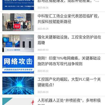
欧地区储能爆发，南欧补贴密集，“削
光补储”模式迅速扩张
2025-06-26
中科智汇工场企业家代表团莅临旷视，
共探科技赋能新路径
2025-05-29
强化关键基础设施，工控安全防护迫在
眉睫
2025-05-13
刚刚！印度70%电网瘫痪，关键基础设
施防护将改写现代战争规则
2025-05-12
工控国产化的崛起，大型PLC是一个关
键破局点！
2025-04-10
人形机器人正处“井喷前夜”，多地积极