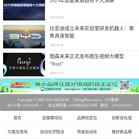
2025年智能家居趋势十大洞察
2025-01-02
比亚迪成立未来实验室研发机器人：聚
焦具身智能
2025-01-02
图森未来正式发布图生视频大模型
“Ruyi”
2024-12-17
Copyright © 2003-2024
自动化网
ZiDongHua.com.cn ICP备案：
京ICP备11042658号-1
京公网安备 11010802024739号 微信：17812161557
首页
会展赛培坛
品牌自定位
创新自化成
方案应用场
自动化学院派
驾驶自动化
推好新品榜