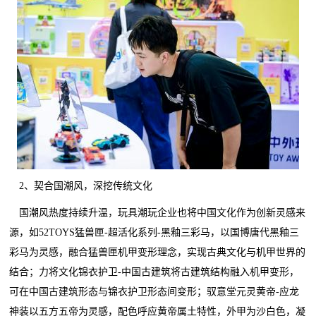
2、契合国潮风，深挖传统文化
国潮风热度持续升温，玩具潮玩企业也将中国文化作为创新灵感来
源，如52TOYS猛兽匣-超活化系列-黑釉三彩马，以国博唐代黑釉三
彩马为灵感，融合猛兽匣机甲变形理念，实现古典文化与机甲世界的
结合；力将文化锦衣护卫-中国古建筑将古建筑结构融入机甲变形，
可在中国古建筑形态与锦衣护卫形态间变形；驭意堂元灵黄帝-应龙
神装以五方五帝为灵感，配色呼应黄帝属土特性，外甲为沙白色，凝