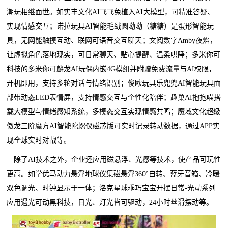
潮玩相继面世。如实丰文化AI飞飞兔植入AI大模型，可精准答疑、
实现情感交互；诺拉玩具AI智能毛绒圆呦呦（糖糖）是蛋形智能玩
具，无网能触摸互动、联网可语音交互聊天；文阅数字Amby夜焰，
让虚拟角色落地现实，可日常聊天、贴心提醒、温柔哄睡；多米你可
科技的多米你可麟龙AI玩偶内嵌4G模组并附赠免费流量与AI权限，
开机即用，支持多轮对话与情绪识别；俊欧玩具乐兜兜AI智能玩具面
部带动态LED表情屏，支持情感交互与个性化陪伴；趣巢AI抱抱喵搭
载大模型与情绪感知系统，多模态交互实现情感共鸣；魔域文化超级
傲龙三阶魔方AI智能陀螺仪磁芯版可实时记录转动数据，通过APP实
现全球实时对战等。
除了AI技术之外，企业还应用磁悬浮、光感等技术，使产品可玩性
更高。如学优马动力悬浮地球仪集磁悬浮360°自转、蓝牙音箱、冷暖
双色调光、时钟显示于一体；洛克星球乖巧宝宝开摆日常-光动系列
应用遇光可动黑科技，日光、灯光皆可驱动，24小时丝滑摆动等。