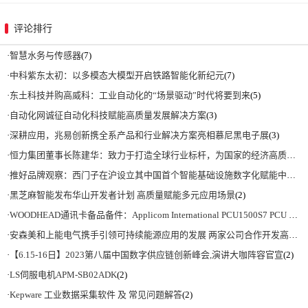
评论排行
·
智慧水务与传感器
(7)
·
中科紫东太初：以多模态大模型开启铁路智能化新纪元
(7)
·
东土科技并购高威科：工业自动化的“场景驱动”时代将要到来
(5)
·
自动化网诚征自动化科技赋能高质量发展解决方案
(3)
·
深耕应用，兆易创新携全系产品和行业解决方案亮相慕尼黑电子展
(3)
·
恒力集团董事长陈建华：致力于打造全球行业标杆，为国家的经济高质量发展贡献更大力量|上海电气集团党委书记、董事长吴磊来访
·
推好品牌观察：西门子在沪设立其中国首个智能基础设施数字化赋能中心
(2)
·
黑芝麻智能发布华山开发者计划 高质量赋能多元应用场景
(2)
·
WOODHEAD通讯卡备品备件：Applicom International PCU1500S7 PCU 1500 S7 V4.5.0
·
安森美和上能电气携手引领可持续能源应用的发展 两家公司合作开发高性能储能和太阳能组串式逆变器方案 以实现可持续的未来
·
【6.15-16日】2023第八届中国数字供应链创新峰会,演讲大咖阵容官宣
(2)
·
LS伺服电机APM-SB02ADK
(2)
·
Kepware 工业数据采集软件 及 常见问题解答
(2)