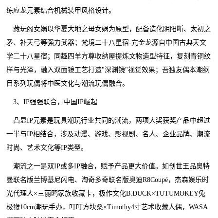
练应龙元素结合机械装甲风格设计。
藏玩阁女娲以华夏大地之母女娲为原型，配备造化阴阳断、太初之
矛、补天弓等强力武器；梵境二十八星宿-亢金龙源自中国古典天文
学二十八星宿；同趣四羊方尊收纳屋提炼文物造型特征，复刻青铜纹
样与光泽，融入双面镜工艺打造"深渊镜"视觉效果；吾独友偶本潮纲
目系列玩偶将中医文化与潮流玩偶融合。
3、IP强强联合，中国IP崛起
凸显IP元素是玩具潮玩行业共同的潮流，两项大奖获奖产品中超过
一半与IP相结合，涉及动漫、游戏、影视剧、名人、企业品牌、潮流
时尚、艺术文化等IP类型。
潮流之一是双IP或多IP融合，赋予产品更大价值。如创世王品奥特
曼联名版兰博基尼闪电、淘奇多奇联名版奥迪R8Coupé，杰森娱乐时
光代理人×三丽鸥家族收藏卡，极作文化B.DUCK×TUTUMOKEY兔
极猴10cm潮玩手办，叮叮方块桑×Timothy4寸艺术收藏人偶，WASA