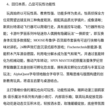
4、回归本质，凸显可玩性功能性
玩具始终以可玩性高、教育性强、功能多样为卖点。怡高侦探全方
位双筒望远镜支持三种角度观测，搭配高品质光学镜片，成像清晰；
斯宾比特滚动飞行器可以爬墙行走，具有遥控车功能、飞行器所有功
能；卡游叶罗丽系列咔哒迷你人偶拥有隐藏玩法"一换即变"，即互换
身体实现多款搭配；MOOSE布鲁伊-百货超市套装有可运行扶梯与趣
味对讲机，24种声效打造沉浸式超市游戏；Fischertechnik新能源-氢
能积木汽车源自德国，利用电分解水成为氢气和氧气，并通过氢能转
化为机械动能，推动汽车转动；SPIN MASTER初原魔法蛋侏罗纪世
界智趣霸王龙是创新可孵化恐龙蛋，拥有真实孵化仪式感与丰富互动
玩法；AlphaQuest字母领地融合字母学习、策略思维与版图构建的创
新教育玩具，将语言启蒙与桌游结合。
主打情绪价值的潮玩也向可玩性、功能性延伸。潮昇动漫三丽鸥家
族-音乐魔法书系列有内嵌小夜灯、内部音乐箱；联高玩具绽放花园-
电动花是动态交互积木花，轻按洒水壶，玫瑰缓缓绽放，底座带氛围