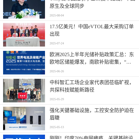
原生及全球同步
2025-08-04
17.5亿美元！中国eVTOL最大采购订单
出现
2025-07-24
欧洲2025上半年光储补贴政策汇总：东
欧地区储能爆发，南欧补贴密集，“削
光补储”模式迅速扩张
2025-06-26
中科智汇工场企业家代表团莅临旷视，
共探科技赋能新路径
2025-05-29
强化关键基础设施，工控安全防护迫在
眉睫
2025-05-13
刚刚！印度70%电网瘫痪，关键基础设