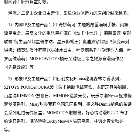
假面骑士脏辫盲盒灯等。
潮流之二是由企业自主孵化、彰显企业创造力的原创IP越来越多。
1）内容IP及主题产品：如"奇妙萌可"主题的愿望喵喵手帐、闪耀
流星宝盒；展高文化的重轨巨神源自《炫卡斗士3》；德馨童娱"变形
联盟"衍生品AI超星普尔达、星辰狮鹫王；奥迪双钻超级飞侠变声对
讲机；精英动漫叶罗丽T60-冰水公主、叶罗丽系列咔哒迷你人偶、叶
罗丽绒萌萌；MOSHOWTOYS模寿至臻级上帝之鞭源自漫画作品
《先祖效应》等。
2）形象IP及主题产品：如衍创文化Emma秘境森林寻香系列，
52TOYS POUKAPOUKA波卡波卡搪胶毛绒盲盒，永奇玩具笑甜甜，
百星瑞KIMMON•放咖日、MIMON•造梦天使，玩乐寻潮Nyssa 妮撒怪
诞梦魇系列、Missy甜丧萝莉乌鸦乐园系列，德必胜Dumia褪色的茶话
会系列毛绒玩偶盲盒，MOMOTOY墩墩兽，好心情动漫PUUDI布丁
约定日系列，潮喀造物LuckyMeowIV喵语星愿，朴谱比春夏秋冬
等。