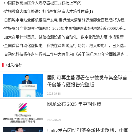
·
中国首款高血压介入治疗器械正式获批上市
(2)
·
维视教育大咖年终讲：打造智能制造人才培养体系
(1)
·
白鹤滩水电站全部机组投产发电 世界最大清洁能源走廊全面建成|将为建设新型能源体系、保障国家能源安全、实现“双碳”目标提供有力支撑
·
推好细分产业观察--物联网：2026年中国物联网市场规模接近3000亿美元 智慧工厂、智慧城市、智慧电网等将占60%以上
·
加大在用计量器具、试验检测设备的自动化、数字化改造力度|市场监管总局 工业和信息化部 关于促进企业计量能力提升的指导意见
·
全国首套自动化虚拟电厂系统在深圳试运行 功能匹敌大型电厂，已入选国际典型案例
·
自动化科技将在乡村振兴工作中大有作为|《关于做好2023年全面推进乡村振兴重点工作的意见》发布
相关推荐
国际可再生能源署在宁德发布其全球首
份储能专题报告完整版
2025-09-18
网龙公布 2025 年中期业绩
2025-08-29
Unity发布团结引擎全新技术路线，中国