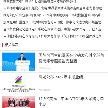
·
维视教育大咖年终讲：打造智能制造人才培养体系
(1)
·
白鹤滩水电站全部机组投产发电 世界最大清洁能源走廊全面建成|将为建设新型能源体系、保障国家能源安全、实现“双碳”目标提供有力支撑
·
推好细分产业观察--物联网：2026年中国物联网市场规模接近3000亿美元 智慧工厂、智慧城市、智慧电网等将占60%以上
·
加大在用计量器具、试验检测设备的自动化、数字化改造力度|市场监管总局 工业和信息化部 关于促进企业计量能力提升的指导意见
·
全国首套自动化虚拟电厂系统在深圳试运行 功能匹敌大型电厂，已入选国际典型案例
·
自动化科技将在乡村振兴工作中大有作为|《关于做好2023年全面推进乡村振兴重点工作的意见》发布
相关推荐
国际可再生能源署在宁德发布其全球首
份储能专题报告完整版
2025-09-18
网龙公布 2025 年中期业绩
2025-08-29
17.5亿美元！中国eVTOL最大采购订单
出现