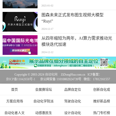
2025-01-02
图森未来正式发布图生视频大模型
“Ruyi”
2024-12-17
从四年缩短为两年，AI算力需求推动光
模块迭代加速
2024-12-12
Copyright © 2003-2024
自动化网
ZiDongHua.com.cn ICP备案：
京ICP备11042658号-1
京公网安备 11010802024739号 微信：17812161557
首页
会展赛培坛
品牌自定位
创新自化成
方案应用场
自动化学院派
驾驶自动化
推好新品榜
自动化者人文
动感惠民生
设计自动化
热门专栏榜