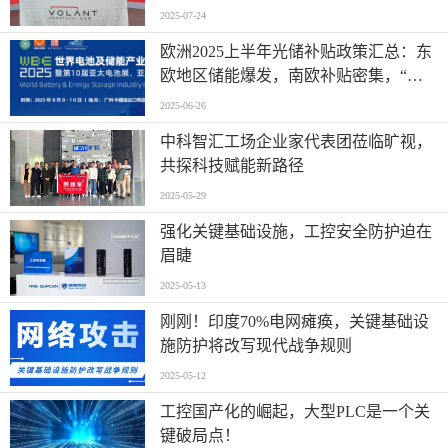
2025-07-24
欧洲2025上半年光储补贴政策汇总：东
欧地区储能爆发，南欧补贴密集，“削
光补储”模式迅速扩张
2025-06-26
中科智汇工场企业家代表团莅临旷视，
共探科技赋能新路径
2025-05-29
强化关键基础设施，工控安全防护迫在
眉睫
2025-05-13
刚刚！印度70%电网瘫痪，关键基础设
施防护将改写现代战争规则
2025-05-12
工控国产化的崛起，大型PLC是一个关
键破局点！