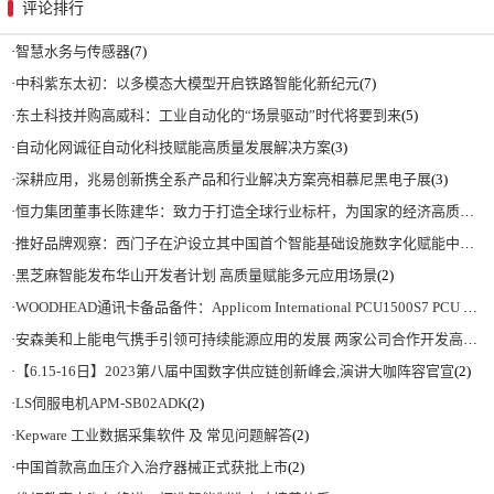
评论排行
·
智慧水务与传感器
(7)
·
中科紫东太初：以多模态大模型开启铁路智能化新纪元
(7)
·
东土科技并购高威科：工业自动化的“场景驱动”时代将要到来
(5)
·
自动化网诚征自动化科技赋能高质量发展解决方案
(3)
·
深耕应用，兆易创新携全系产品和行业解决方案亮相慕尼黑电子展
(3)
·
恒力集团董事长陈建华：致力于打造全球行业标杆，为国家的经济高质量发展贡献更大力量|上海电气集团党委书记、董事长吴磊来访
·
推好品牌观察：西门子在沪设立其中国首个智能基础设施数字化赋能中心
(2)
·
黑芝麻智能发布华山开发者计划 高质量赋能多元应用场景
(2)
·
WOODHEAD通讯卡备品备件：Applicom International PCU1500S7 PCU 1500 S7 V4.5.0
·
安森美和上能电气携手引领可持续能源应用的发展 两家公司合作开发高性能储能和太阳能组串式逆变器方案 以实现可持续的未来
·
【6.15-16日】2023第八届中国数字供应链创新峰会,演讲大咖阵容官宣
(2)
·
LS伺服电机APM-SB02ADK
(2)
·
Kepware 工业数据采集软件 及 常见问题解答
(2)
·
中国首款高血压介入治疗器械正式获批上市
(2)