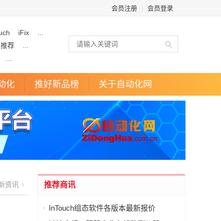
会员注册
|
会员登录
uch
iFix
...
企推荐
...
...
动化
推好新品榜
关于自动化网
新资讯
推荐商讯
InTouch组态软件各版本最新报价