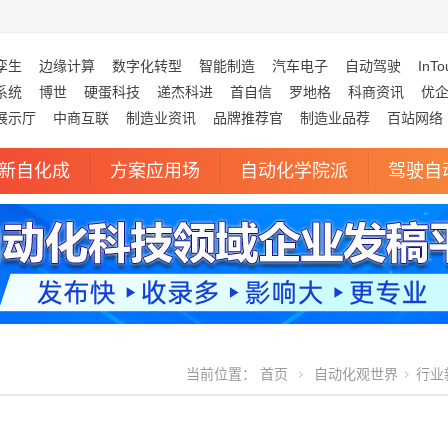
孪生
边缘计算
数字化转型
智能制造
汽车电子
自动驾驶
InTo
系统
博世
硬蛋科技
递杰科进
首自信
罗地格
科商资讯
优
展示厅
中商互联
制造业资讯
品牌推荐官
制造业品荐
百站网络
新自化成
方案应用场
自动化学院派
驾驶自
当前位置：
首页
自动化观世界
行业