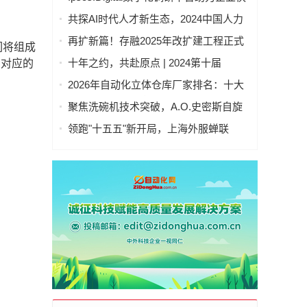
速洞察全球
共探AI时代人才新生态，2024中国人力
资本发展大会成功举办
再扩新篇！存融2025年改扩建工程正式
们将组成
竣工投产
十年之约，共赴原点 | 2024第十届
和对应的
GDMS全球数字营销峰会完美收官
2026年自动化立体仓库厂家排名：十大
供应商综合实力盘点与选型指南
聚焦洗碗机技术突破，A.O.史密斯自旋
式洁霸洗碗机引领新潮流
领跑"十五五"新开局，上海外服蝉联
2026第一资源人力资源服务机构百强榜
首