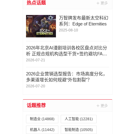
热点话题
万智牌发布最新太空科幻
系列：Edge of Eternities
2025-08-10
2026年北京AI漫剧培训各校区盘点对比分
析 正规合规机构选型干货+签约避坑FAQ
大全
2026-07-21
2026企业营销选型报告：市场高度分化，
多渠道增长如何规避“外包割裂”？
2026-07-20
话题推荐
制造业
(14868)
人工智能
(12281)
机器人
(11442)
智能制造
(10505)