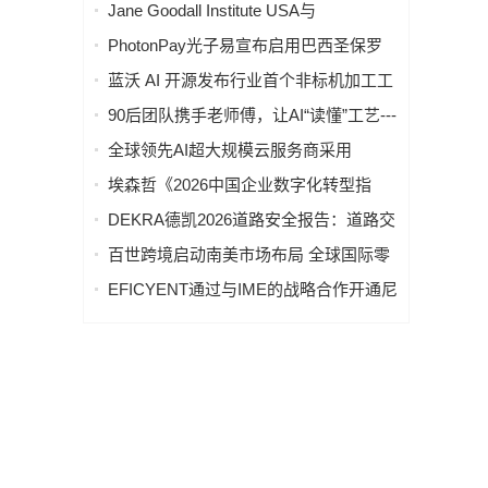
制造商已部署 MES 制造执行系统，但仅
Jane Goodall Institute USA与
23% 实现全面集成
FormationQ启动首个量子计算研究项
PhotonPay光子易宣布启用巴西圣保罗
目，探索战争与和平的生态根源
办公室，加速拉美市场战略布局
蓝沃 AI 开源发布行业首个非标机加工工
艺大模型「沃土」LevelField-1，工业 AI
90后团队携手老师傅，让AI“读懂”工艺---
从"数据智能"迈向"理解工业"
-非标机加工工艺大模型「沃土」在沪开
全球领先AI超大规模云服务商采用
源发布
ATLANT 3D NANOFABRICATOR®
埃森哲《2026中国企业数字化转型指
LITE平台，打造AI驱动材料发现实验室
数》：中国企业加速AI规模化应用，尚
DEKRA德凯2026道路安全报告：道路交
需持续重塑实现价值增长
通场景下的职业安全 - 高风险环境，事
百世跨境启动南美市场布局 全球国际零
故隐患突出
担物流网络进入第二阶段
EFICYENT通过与IME的战略合作开通尼
泊尔支付通道