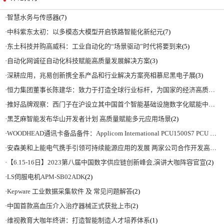
·
智慧水务与传感器
(7)
·
中科紫东太初：以多模态大模型开启铁路智能化新纪元
(7)
·
东土科技并购高威科：工业自动化的“场景驱动”时代将要到来
(5)
·
自动化网诚征自动化科技赋能高质量发展解决方案
(3)
·
深耕应用，兆易创新携全系产品和行业解决方案亮相慕尼黑电子展
(3)
·
恒力集团董事长陈建华：致力于打造全球行业标杆，为国家的经济高质量发展贡献更大力量|上海电气集团党委书记、董事长吴磊来访
·
推好品牌观察：西门子在沪设立其中国首个智能基础设施数字化赋能中心
(2)
·
黑芝麻智能发布华山开发者计划 高质量赋能多元应用场景
(2)
·
WOODHEAD通讯卡备品备件：Applicom International PCU1500S7 PCU 1500 S7 V4.5.0
·
安森美和上能电气携手引领可持续能源应用的发展 两家公司合作开发高性能储能和太阳能组串式逆变器方案 以实现可持续的未来
·
【6.15-16日】2023第八届中国数字供应链创新峰会,演讲大咖阵容官宣
(2)
·
LS伺服电机APM-SB02ADK
(2)
·
Kepware 工业数据采集软件 及 常见问题解答
(2)
·
中国首款高血压介入治疗器械正式获批上市
(2)
·
维视教育大咖年终讲：打造智能制造人才培养体系
(1)