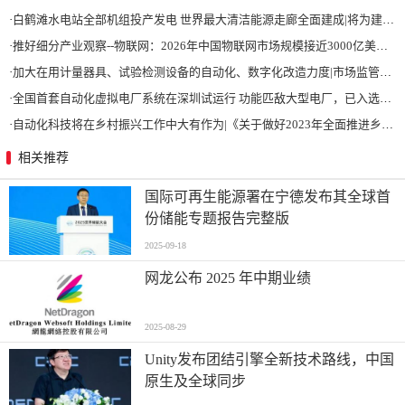
·
白鹤滩水电站全部机组投产发电 世界最大清洁能源走廊全面建成|将为建设新型能源体系、保障国家能源安全、实现“双碳”目标提供有力支撑
·
推好细分产业观察--物联网：2026年中国物联网市场规模接近3000亿美元 智慧工厂、智慧城市、智慧电网等将占60%以上
·
加大在用计量器具、试验检测设备的自动化、数字化改造力度|市场监管总局 工业和信息化部 关于促进企业计量能力提升的指导意见
·
全国首套自动化虚拟电厂系统在深圳试运行 功能匹敌大型电厂，已入选国际典型案例
·
自动化科技将在乡村振兴工作中大有作为|《关于做好2023年全面推进乡村振兴重点工作的意见》发布
相关推荐
国际可再生能源署在宁德发布其全球首
份储能专题报告完整版
2025-09-18
网龙公布 2025 年中期业绩
2025-08-29
Unity发布团结引擎全新技术路线，中国
原生及全球同步