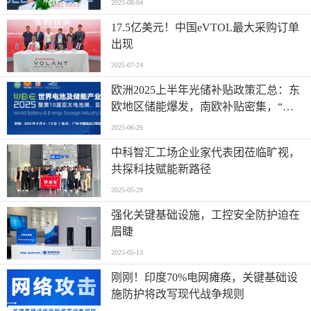
2025-08-04
17.5亿美元！中国eVTOL最大采购订单
出现
2025-07-24
欧洲2025上半年光储补贴政策汇总：东
欧地区储能爆发，南欧补贴密集，“削
光补储”模式迅速扩张
2025-06-26
中科智汇工场企业家代表团莅临旷视，
共探科技赋能新路径
2025-05-29
强化关键基础设施，工控安全防护迫在
眉睫
2025-05-13
刚刚！印度70%电网瘫痪，关键基础设
施防护将改写现代战争规则