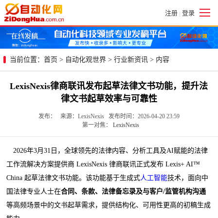
注册
登录
|
当前位置：
首页
>
自动化观世界
>
行业新资讯
> 内容
LexisNexis律商联讯发布起草法律文书功能，提升法
律文书起草效率与可靠性
发布： 来源：LexisNexis 发布时间：2026-04-20 23:59
第一对焦：
LexisNexis
2026年3月31日，全球领先的法律内容、分析工具及AI赋能的法律
工作流解决方案提供商 LexisNexis 律商联讯正式发布 Lexis+ AI™
China 起草法律文书功能。该功能基于生成式
人工智能
技术，面向中
国法律专业人士在
合同、条款、法律备忘录及
与
客户
/
监管机构
沟通
等高频场景中的文书起草需求，提供结构化、可用性更高的初稿生成