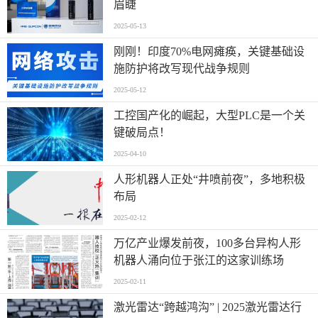
眉睫
2025-05-13
刚刚！印度70%电网瘫痪，关键基础设
施防护将改写现代战争规则
2025-05-12
工控国产化的崛起，大型PLC是一个关
键破局点！
2025-04-10
人形机器人正处“井喷前夜”，多地积极
布局
2025-02-12
万亿产业爆发前夜，100多台异构人形
机器人涌向位于张江的这家训练场
2025-02-11
激光雷达“跨越鸿沟” | 2025激光雷达行