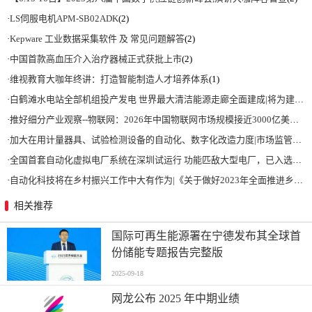
·
LS伺服电机APM-SB02ADK
(2)
·
Kepware 工业数据采集软件 及 常见问题解答
(2)
·
中国首款高血压介入治疗器械正式获批上市
(2)
·
维视教育大咖年终讲：打造智能制造人才培养体系
(1)
·
白鹤滩水电站全部机组投产发电 世界最大清洁能源走廊全面建成|将为建设新型能源体系、保障国家能源安全、实现“双碳”目标提供有力支撑
·
推好细分产业观察--物联网：2026年中国物联网市场规模接近3000亿美元 智慧工厂、智慧城市、智慧电网等将占60%以上
·
加大在用计量器具、试验检测设备的自动化、数字化改造力度|市场监管总局 工业和信息化部 关于促进企业计量能力提升的指导意见
·
全国首套自动化虚拟电厂系统在深圳试运行 功能匹敌大型电厂，已入选国际典型案例
·
自动化科技将在乡村振兴工作中大有作为|《关于做好2023年全面推进乡村振兴重点工作的意见》发布
相关推荐
国际可再生能源署在宁德发布其全球首
份储能专题报告完整版
2025-09-18
网龙公布 2025 年中期业绩