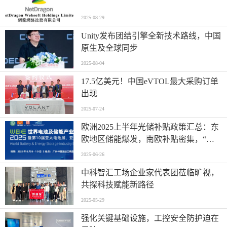
2025-08-29
Unity发布团结引擎全新技术路线，中国
原生及全球同步
2025-08-04
17.5亿美元！中国eVTOL最大采购订单
出现
2025-07-24
欧洲2025上半年光储补贴政策汇总：东
欧地区储能爆发，南欧补贴密集，“削
光补储”模式迅速扩张
2025-06-26
中科智汇工场企业家代表团莅临旷视，
共探科技赋能新路径
2025-05-29
强化关键基础设施，工控安全防护迫在