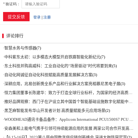
评论排行
·
智慧水务与传感器
(7)
·
中科紫东太初：以多模态大模型开启铁路智能化新纪元
(7)
·
东土科技并购高威科：工业自动化的“场景驱动”时代将要到来
(5)
·
自动化网诚征自动化科技赋能高质量发展解决方案
(3)
·
深耕应用，兆易创新携全系产品和行业解决方案亮相慕尼黑电子展
(3)
·
恒力集团董事长陈建华：致力于打造全球行业标杆，为国家的经济高质量发展贡献更大力量|上海电气集团党委书记、董事长吴磊来访
·
推好品牌观察：西门子在沪设立其中国首个智能基础设施数字化赋能中心
(2)
·
黑芝麻智能发布华山开发者计划 高质量赋能多元应用场景
(2)
·
WOODHEAD通讯卡备品备件：Applicom International PCU1500S7 PCU 1500 S7 V4.5.0
·
安森美和上能电气携手引领可持续能源应用的发展 两家公司合作开发高性能储能和太阳能组串式逆变器方案 以实现可持续的未来
·
【6.15-16日】2023第八届中国数字供应链创新峰会,演讲大咖阵容官宣
(2)