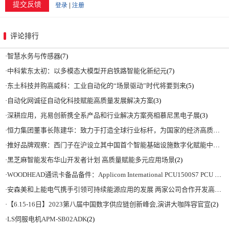
评论排行
·
智慧水务与传感器
(7)
·
中科紫东太初：以多模态大模型开启铁路智能化新纪元
(7)
·
东土科技并购高威科：工业自动化的“场景驱动”时代将要到来
(5)
·
自动化网诚征自动化科技赋能高质量发展解决方案
(3)
·
深耕应用，兆易创新携全系产品和行业解决方案亮相慕尼黑电子展
(3)
·
恒力集团董事长陈建华：致力于打造全球行业标杆，为国家的经济高质量发展贡献更大力量|上海电气集团党委书记、董事长吴磊来访
·
推好品牌观察：西门子在沪设立其中国首个智能基础设施数字化赋能中心
(2)
·
黑芝麻智能发布华山开发者计划 高质量赋能多元应用场景
(2)
·
WOODHEAD通讯卡备品备件：Applicom International PCU1500S7 PCU 1500 S7 V4.5.0
·
安森美和上能电气携手引领可持续能源应用的发展 两家公司合作开发高性能储能和太阳能组串式逆变器方案 以实现可持续的未来
·
【6.15-16日】2023第八届中国数字供应链创新峰会,演讲大咖阵容官宣
(2)
·
LS伺服电机APM-SB02ADK
(2)