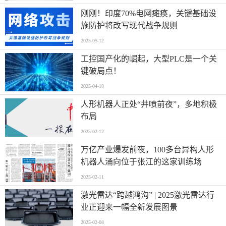
刚刚！印度70%电网瘫痪，关键基础设
施防护将改写现代战争规则
2025-05-12
工控国产化的崛起，大型PLC是一个关
键破局点！
2025-04-10
人形机器人正处“井喷前夜”，多地积极
布局
2025-02-12
万亿产业爆发前夜，100多台异构人形
机器人涌向位于张江的这家训练场
2025-02-11
激光雷达“跨越鸿沟” | 2025激光雷达行
业正迎来一幅全新发展图景
2025-02-08