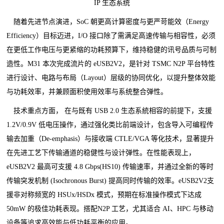
IP 生态系统
随着先进节点演进，SoC 朝更高计算密度与更严苛能效（Energy
Efficiency）目标迈进，I/O 接口除了需满足高速传输与相容性，必须
在更低工作电压与更紧缩的功耗预算下，维持稳健的讯号品质与可制
造性。M31 本次完成流片的 eUSB2V2，是针对 TSMC N2P 平台特性
进行设计、电路与布局（Layout）层级的协同优化，以提升整体效能
与功耗效率，并兼顾面积使用效率与系统整合弹性。
技术重点方面， 在与既有 USB 2.0 生态系統相容的前提下，支援
1.2V/0.9V 低电压操作，通过强化类比前端设计，包含导入可编程传
输去加重（De-emphasis）与接收端 CTLE/VGA 等化技术，显著提升
在先进工艺下传输通道的稳健性与设计弹性。在性能表现上，
eUSB2V2 最高可支援 4.8 Gbps(HS10) 传输速率，并通过全新的等时
传输突发机制 (Isochronous Burst) 提高同时传输的效率。eUSB2V2支
援非对称频宽的 HSUx/HSDx 模式，预期在标准操作模式下达成
50mW 的极佳功耗表现。搭配N2P 工艺，尤其适合 AI、HPC 与移动
设备等追求高效能与低功耗平衡的应用。