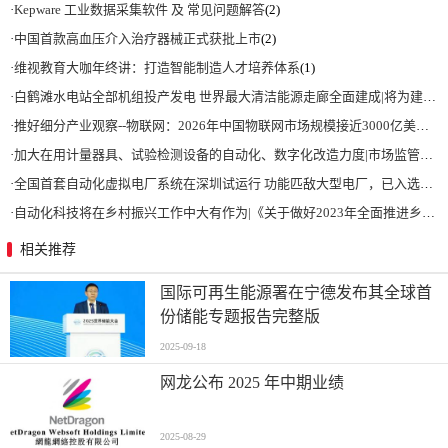
·
Kepware 工业数据采集软件 及 常见问题解答
(2)
·
中国首款高血压介入治疗器械正式获批上市
(2)
·
维视教育大咖年终讲：打造智能制造人才培养体系
(1)
·
白鹤滩水电站全部机组投产发电 世界最大清洁能源走廊全面建成|将为建设新型能源体系、保障国家能源安全、实现“双碳”目标提供有力支撑
·
推好细分产业观察--物联网：2026年中国物联网市场规模接近3000亿美元 智慧工厂、智慧城市、智慧电网等将占60%以上
·
加大在用计量器具、试验检测设备的自动化、数字化改造力度|市场监管总局 工业和信息化部 关于促进企业计量能力提升的指导意见
·
全国首套自动化虚拟电厂系统在深圳试运行 功能匹敌大型电厂，已入选国际典型案例
·
自动化科技将在乡村振兴工作中大有作为|《关于做好2023年全面推进乡村振兴重点工作的意见》发布
相关推荐
国际可再生能源署在宁德发布其全球首
份储能专题报告完整版
2025-09-18
网龙公布 2025 年中期业绩
2025-08-29