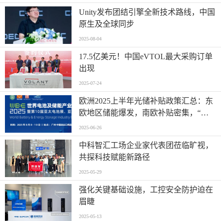
Unity发布团结引擎全新技术路线，中国
原生及全球同步
2025-08-04
17.5亿美元！中国eVTOL最大采购订单
出现
2025-07-24
欧洲2025上半年光储补贴政策汇总：东
欧地区储能爆发，南欧补贴密集，“削
光补储”模式迅速扩张
2025-06-26
中科智汇工场企业家代表团莅临旷视，
共探科技赋能新路径
2025-05-29
强化关键基础设施，工控安全防护迫在
眉睫
2025-05-13